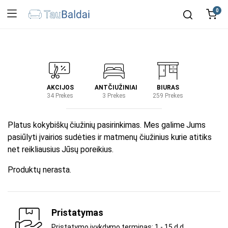
0
IRTUVĖ
AKCIJOS
ANTČIUŽINIAI
BIURAS
KIEM
2 Prekes
34 Prekes
3 Prekes
259 Prekes
2 Prek
Platus kokybiškų čiužinių pasirinkimas. Mes galime Jums
pasiūlyti įvairios sudėties ir matmenų čiužinius kurie atitiks
net reikliausius Jūsų poreikius.
Produktų nerasta.
Pristatymas
Pristatymo įvykdymo terminas: 1 - 15 d.d.