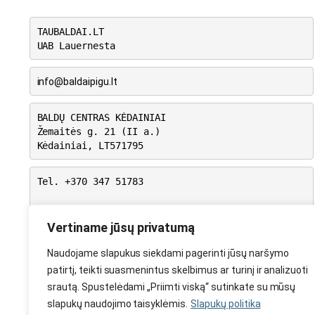
TAUBALDAI.LT
UAB Lauernesta
info@baldaipigu.lt
BALDŲ CENTRAS KĖDAINIAI
Žemaitės g. 21 (II a.)
Kėdainiai, LT571795
Tel. +370 347 51783
I-V: 10.00 – 18.00
VI: 9.00 – 15.00
Vertiname jūsų privatumą
VII: Nedirbame
Naudojame slapukus siekdami pagerinti jūsų naršymo
patirtį, teikti suasmenintus skelbimus ar turinį ir analizuoti
srautą. Spustelėdami „Priimti viską“ sutinkate su mūsų
slapukų naudojimo taisyklėmis.
Slapukų politika