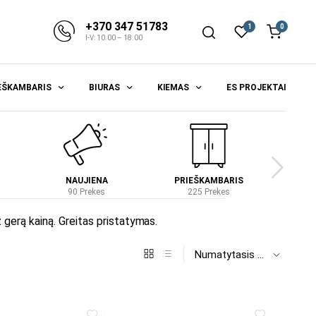
+370 347 51783
1
0
I-V: 10.00 – 18.00
EŠKAMBARIS
BIURAS
KIEMAS
ES PROJEKTAI
NAUJIENA
PRIEŠKAMBARIS
S
90 Prekes
225 Prekes
4
gerą kainą. Greitas pristatymas.