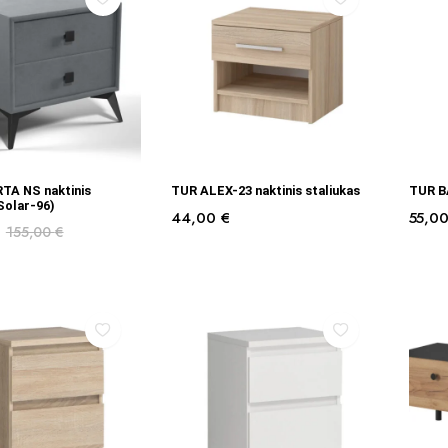
Į KREPŠELĮ
Į KREPŠELĮ
TA NS naktinis
TUR ALEX-23 naktinis staliukas
TUR BA
(Solar-96)
44,00
€
55,0
155,00
€