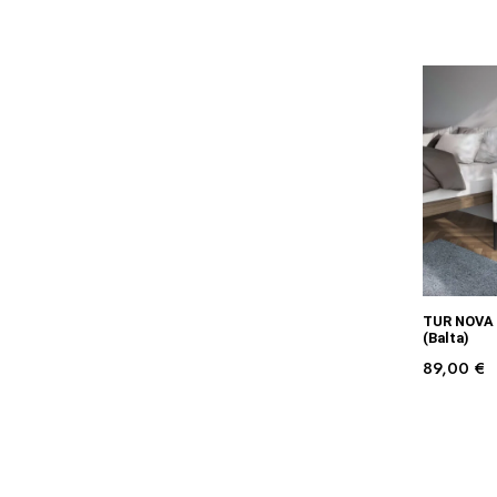
TUR NOVA S
(Balta)
89,00
€