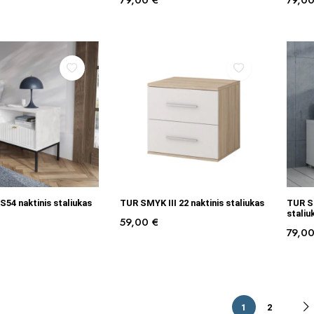
79,00
€
79,0
Į KREPŠELĮ
Į KREPŠELĮ
54 naktinis staliukas
TUR SMYK III 22 naktinis staliukas
TUR S
staliu
59,00
€
79,0
1
2