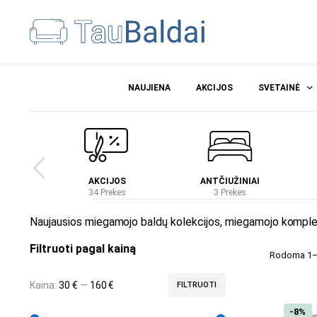
NAUJIENA
AKCIJOS
SVETAINĖ
Ė
AKCIJOS
ANTČIUŽINIAI
es
34 Prekes
3 Prekes
Naujausios miegamojo baldų kolekcijos, miegamojo komplekt
Filtruoti pagal kainą
Rodoma 1–1
Kaina:
30 €
—
160 €
FILTRUOTI
-8%