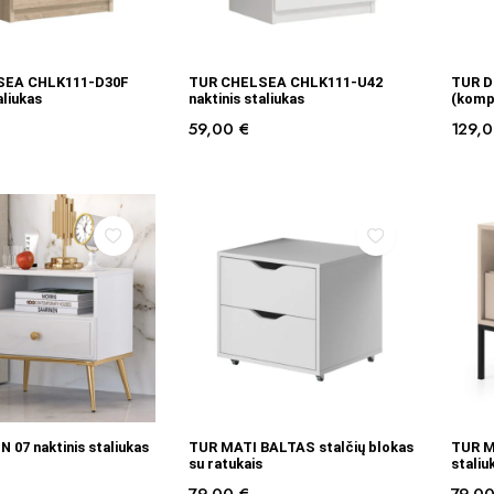
Į KREPŠELĮ
Į KREPŠELĮ
SEA CHLK111-D30F
TUR CHELSEA CHLK111-U42
TUR DE
aliukas
naktinis staliukas
(kompl
59,00
€
129,
Į KREPŠELĮ
Į KREPŠELĮ
 07 naktinis staliukas
TUR MATI BALTAS stalčių blokas
TUR M
su ratukais
staliu