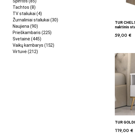
Spintos
(85)
Tachtos
(8)
TV staliukai
(4)
Žurnaliniai staliukai
(30)
TUR CHEL
Naujiena
(90)
naktinis st
Prieškambaris
(225)
59,00
€
Svetainė
(445)
Vaikų kambarys
(152)
Virtuvė
(212)
TUR GOLDIN
119,00
€