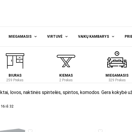
MIEGAMASIS
VIRTUVĖ
VAIKŲ KAMBARYS
PRI
BIURAS
KIEMAS
MIEGAMASIS
259 Prekes
2 Prekes
329 Prekes
ai, lovos, naktinės spintelės, spintos, komodos. Gera kokybė už 
6 iš 32