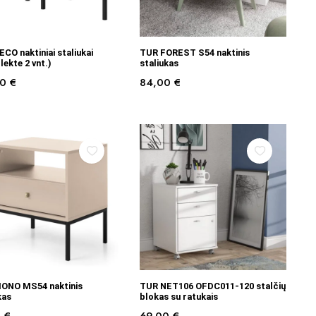
Į KREPŠELĮ
Į KREPŠELĮ
CO naktiniai staliukai
TUR FOREST S54 naktinis
ekte 2 vnt.)
staliukas
00
€
84,00
€
Į KREPŠELĮ
Į KREPŠELĮ
ONO MS54 naktinis
TUR NET106 OFDC011-120 stalčių
kas
blokas su ratukais