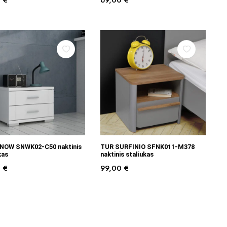
0
€
69,00
€
Į KREPŠELĮ
Į KREPŠELĮ
NOW SNWK02-C50 naktinis
TUR SURFINIO SFNK011-M378
kas
naktinis staliukas
0
€
99,00
€