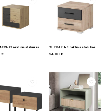
Į KREPŠELĮ
Į KREPŠELĮ
FRA 23 naktinis staliukas
TUR BARI NS naktinis staliukas
0
€
54,00
€