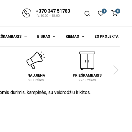
+370 347 51783
1
0
I-V: 10.00 – 18.00
EŠKAMBARIS
BIURAS
KIEMAS
ES PROJEKTAI
NAUJIENA
PRIEŠKAMBARIS
S
90 Prekes
225 Prekes
4
is durimis, kampinės, su veidrodžiu ir kitos.