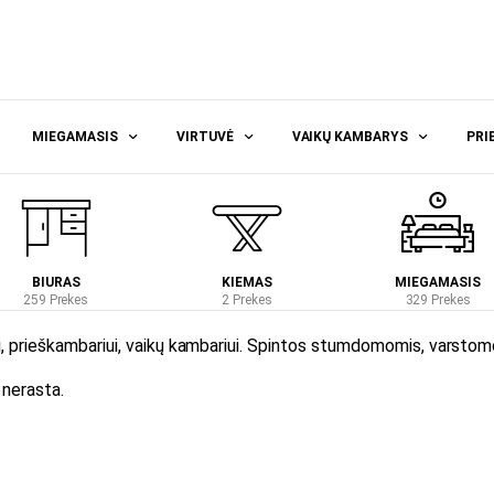
MIEGAMASIS
VIRTUVĖ
VAIKŲ KAMBARYS
PRI
BIURAS
KIEMAS
MIEGAMASIS
259 Prekes
2 Prekes
329 Prekes
, prieškambariui, vaikų kambariui. Spintos stumdomomis, varstomom
nerasta.