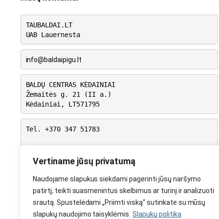
TAUBALDAI.LT
UAB Lauernesta
info@baldaipigu.lt
BALDŲ CENTRAS KĖDAINIAI
Žemaitės g. 21 (II a.)
Kėdainiai, LT571795
Tel. +370 347 51783
I-V: 10.00 – 18.00
VI: 9.00 – 15.00
Vertiname jūsų privatumą
VII: Nedirbame
Naudojame slapukus siekdami pagerinti jūsų naršymo
patirtį, teikti suasmenintus skelbimus ar turinį ir analizuoti
srautą. Spustelėdami „Priimti viską“ sutinkate su mūsų
slapukų naudojimo taisyklėmis.
Slapukų politika