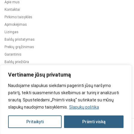
Apie mus
Kontaktai
Pirkimo taisyklės
Apmokėjimas
Lizingas
Baldų pristatymas
Prekių grąžinimas
Garantinis
Baldų priežiūra
ES projektai
Vertiname jūsų privatumą
Naudojame slapukus siekdami pagerinti jūsų naršymo
patirtį, teikti suasmenintus skelbimus ar turinį ir analizuoti
srautą. Spustelėdami „Priimti viską“ sutinkate su mūsų
slapukų naudojimo taisyklėmis.
Slapukų politika
2024 © Visos teisės saugomos. Be TauBaldai.lt sutikimo draudžiama
kopijuoti ir platinti svetainėje esančią informaciją.
Pritaikyti
Priimti viską
Asmens duomenų tvarkymas
Privatumo politika