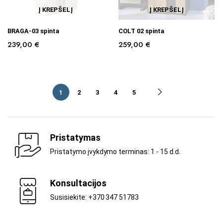
Į KREPŠELĮ
Į KREPŠELĮ
BRAGA-03 spinta
COLT 02 spinta
239,00
€
259,00
€
1
2
3
4
5
Pristatymas
Pristatymo įvykdymo terminas: 1 - 15 d.d.
Konsultacijos
Susisiekite: +370 347 51783