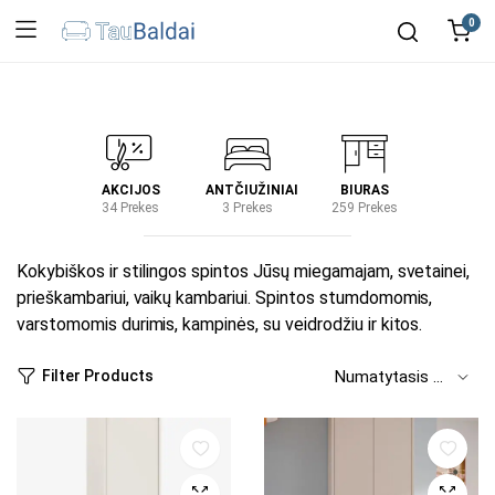
0
IRTUVĖ
AKCIJOS
ANTČIUŽINIAI
BIURAS
KIEM
2 Prekes
34 Prekes
3 Prekes
259 Prekes
2 Prek
Kokybiškos ir stilingos spintos Jūsų miegamajam, svetainei,
prieškambariui, vaikų kambariui. Spintos stumdomomis,
varstomomis durimis, kampinės, su veidrodžiu ir kitos.
Filter Products