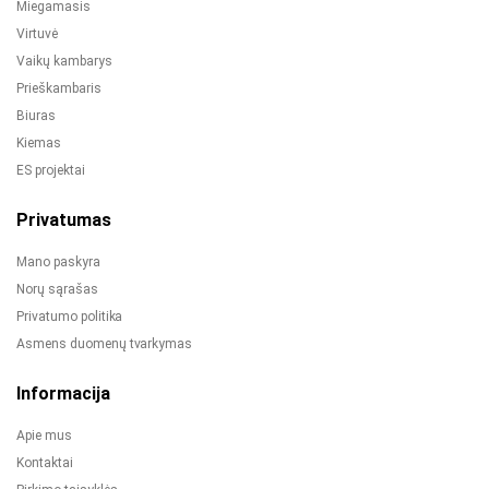
Miegamasis
Virtuvė
Vaikų kambarys
Prieškambaris
Biuras
Kiemas
ES projektai
Privatumas
Mano paskyra
Norų sąrašas
Privatumo politika
Asmens duomenų tvarkymas
Informacija
Apie mus
Kontaktai