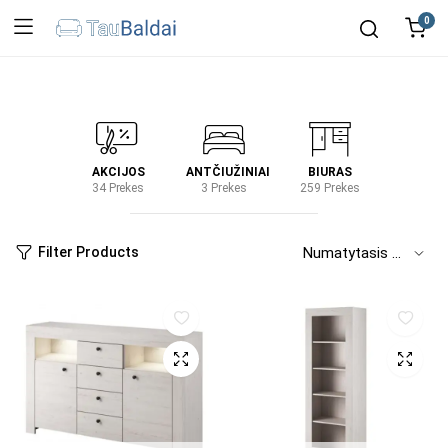
0
IRTUVĖ
AKCIJOS
ANTČIUŽINIAI
BIURAS
KIEM
2 Prekes
34 Prekes
3 Prekes
259 Prekes
2 Prek
Filter Products