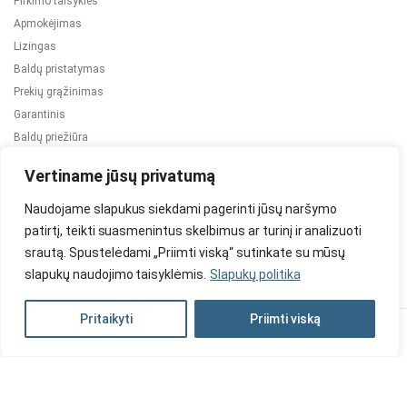
Pirkimo taisyklės
Apmokėjimas
Lizingas
Baldų pristatymas
Prekių grąžinimas
Garantinis
Baldų priežiūra
ES projektai
Vertiname jūsų privatumą
Naudojame slapukus siekdami pagerinti jūsų naršymo
patirtį, teikti suasmenintus skelbimus ar turinį ir analizuoti
srautą. Spustelėdami „Priimti viską“ sutinkate su mūsų
slapukų naudojimo taisyklėmis.
Slapukų politika
2024 © Visos teisės saugomos. Be TauBaldai.lt sutikimo draudžiama
kopijuoti ir platinti svetainėje esančią informaciją.
Pritaikyti
Priimti viską
Asmens duomenų tvarkymas
Privatumo politika