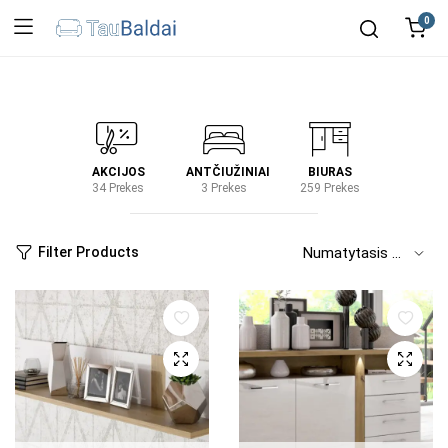
0
IRTUVĖ
AKCIJOS
ANTČIUŽINIAI
BIURAS
KIEM
2 Prekes
34 Prekes
3 Prekes
259 Prekes
2 Prek
Filter Products