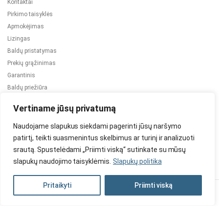
Kontaktai
Pirkimo taisyklės
Apmokėjimas
Lizingas
Baldų pristatymas
Prekių grąžinimas
Garantinis
Baldų priežiūra
ES projektai
Vertiname jūsų privatumą
Naudojame slapukus siekdami pagerinti jūsų naršymo
patirtį, teikti suasmenintus skelbimus ar turinį ir analizuoti
srautą. Spustelėdami „Priimti viską“ sutinkate su mūsų
slapukų naudojimo taisyklėmis.
Slapukų politika
2024 © Visos teisės saugomos. Be TauBaldai.lt sutikimo draudžiama
kopijuoti ir platinti svetainėje esančią informaciją.
Pritaikyti
Priimti viską
Asmens duomenų tvarkymas
Privatumo politika