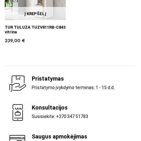
Į KREPŠELĮ
TUR TULUZA TUZV811RB-C843
vitrina
239,00
€
Pristatymas
Pristatymo įvykdymo terminas: 1 - 15 d.d.
Konsultacijos
Susisiekite: +370 347 51783
Saugus apmokėjimas