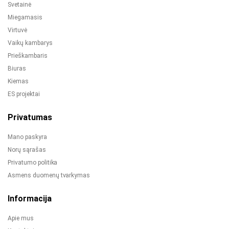
Svetainė
Miegamasis
Virtuvė
Vaikų kambarys
Prieškambaris
Biuras
Kiemas
ES projektai
Privatumas
Mano paskyra
Norų sąrašas
Privatumo politika
Asmens duomenų tvarkymas
Informacija
Apie mus