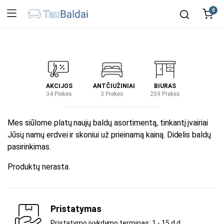
0
IRTUVĖ
AKCIJOS
ANTČIUŽINIAI
BIURAS
KIEM
2 Prekes
34 Prekes
3 Prekes
259 Prekes
2 Prek
Mes siūlome platų naujų baldų asortimentą, tinkantį įvairiai
Jūsų namų erdvei ir skoniui už prieinamą kainą. Didelis baldų
pasirinkimas.
Produktų nerasta.
Pristatymas
Pristatymo įvykdymo terminas: 1 - 15 d.d.