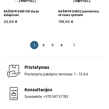
Į KREPŠELĮ
Į KREPŠELĮ
KAŠMYR D45FZW durys
KAŠMYR D45S2 pastatoma
indaplovei
virtuvės spintelė
23,00
€
139,00
€
1
2
3
4
Pristatymas
Pristatymo įvykdymo terminas: 1 - 15 d.d.
Konsultacijos
Susisiekite: +370 347 51783