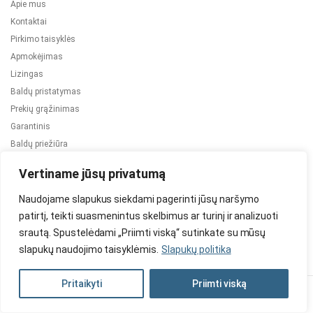
Apie mus
Kontaktai
Pirkimo taisyklės
Apmokėjimas
Lizingas
Baldų pristatymas
Prekių grąžinimas
Garantinis
Baldų priežiūra
ES projektai
Vertiname jūsų privatumą
Naudojame slapukus siekdami pagerinti jūsų naršymo
patirtį, teikti suasmenintus skelbimus ar turinį ir analizuoti
srautą. Spustelėdami „Priimti viską“ sutinkate su mūsų
slapukų naudojimo taisyklėmis.
Slapukų politika
2024 © Visos teisės saugomos. Be TauBaldai.lt sutikimo draudžiama
kopijuoti ir platinti svetainėje esančią informaciją.
Pritaikyti
Priimti viską
Asmens duomenų tvarkymas
Privatumo politika