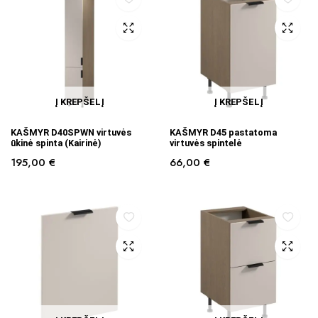
Į KREPŠELĮ
Į KREPŠELĮ
KAŠMYR D40SPWN virtuvės
KAŠMYR D45 pastatoma
ūkinė spinta (Kairinė)
virtuvės spintelė
195,00
€
66,00
€