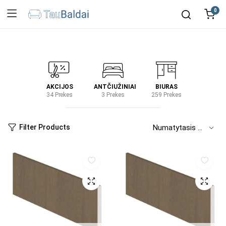
0
IRTUVĖ
AKCIJOS
ANTČIUŽINIAI
BIURAS
KIEM
2 Prekes
34 Prekes
3 Prekes
259 Prekes
2 Prek
Filter Products