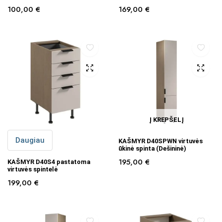
100,00
€
169,00
€
Į KREPŠELĮ
Daugiau
KAŠMYR D40SPWN virtuvės
ūkinė spinta (Dešininė)
195,00
€
KAŠMYR D40S4 pastatoma
virtuvės spintelė
199,00
€