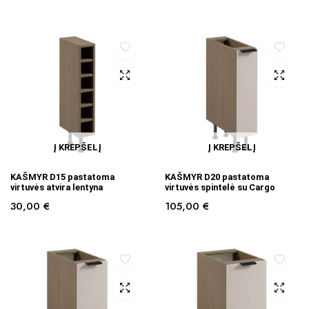
Į KREPŠELĮ
Į KREPŠELĮ
KAŠMYR D15 pastatoma
KAŠMYR D20 pastatoma
virtuvės atvira lentyna
virtuvės spintelė su Cargo
30,00
€
105,00
€