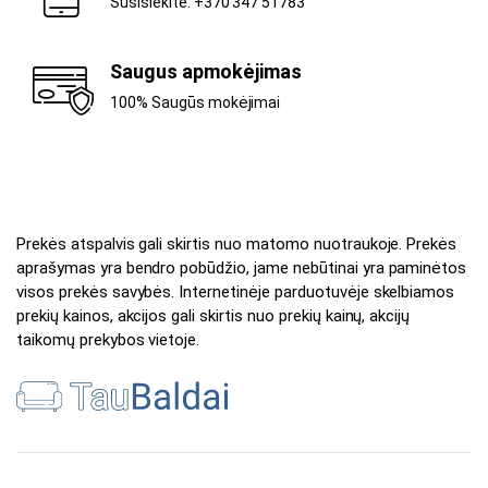
Susisiekite: +370 347 51783
Saugus apmokėjimas
100% Saugūs mokėjimai
Prekės atspalvis gali skirtis nuo matomo nuotraukoje. Prekės
aprašymas yra bendro pobūdžio, jame nebūtinai yra paminėtos
visos prekės savybės. Internetinėje parduotuvėje skelbiamos
prekių kainos, akcijos gali skirtis nuo prekių kainų, akcijų
taikomų prekybos vietoje.