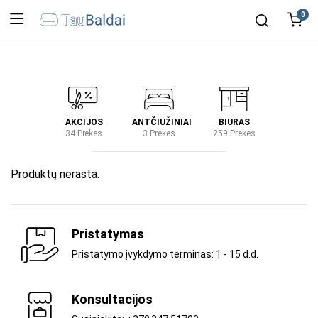
0
IRTUVĖ
AKCIJOS
ANTČIUŽINIAI
BIURAS
KIEM
2 Prekes
34 Prekes
3 Prekes
259 Prekes
2 Prek
Produktų nerasta.
Pristatymas
Pristatymo įvykdymo terminas: 1 - 15 d.d.
Konsultacijos