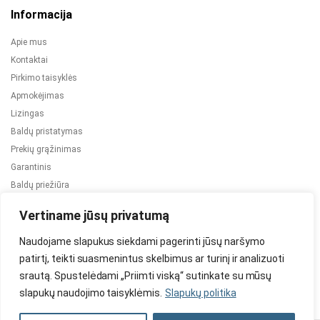
Informacija
Apie mus
Kontaktai
Pirkimo taisyklės
Apmokėjimas
Lizingas
Baldų pristatymas
Prekių grąžinimas
Garantinis
Baldų priežiūra
ES projektai
Vertiname jūsų privatumą
Naudojame slapukus siekdami pagerinti jūsų naršymo
patirtį, teikti suasmenintus skelbimus ar turinį ir analizuoti
srautą. Spustelėdami „Priimti viską“ sutinkate su mūsų
slapukų naudojimo taisyklėmis.
Slapukų politika
2024 © Visos teisės saugomos. Be TauBaldai.lt sutikimo draudžiama
kopijuoti ir platinti svetainėje esančią informaciją.