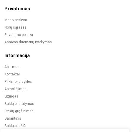
Privatumas
Mano paskyra
Norų sąrašas
Privatumo politika
Asmens duomenų tvarkymas
Informacija
Apie mus
Kontaktai
Pirkimo taisyklės
Apmokėjimas
Lizingas
Baldų pristatymas
Prekių grąžinimas
Garantinis
Baldų priežiūra