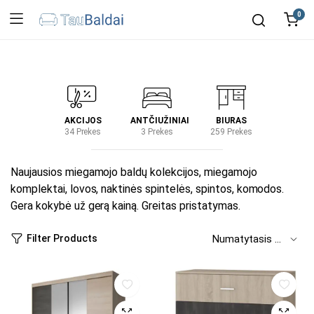
0
IRTUVĖ
AKCIJOS
ANTČIUŽINIAI
BIURAS
KIEM
2 Prekes
34 Prekes
3 Prekes
259 Prekes
2 Prek
Naujausios miegamojo baldų kolekcijos, miegamojo
komplektai, lovos, naktinės spintelės, spintos, komodos.
Gera kokybė už gerą kainą. Greitas pristatymas.
Filter Products