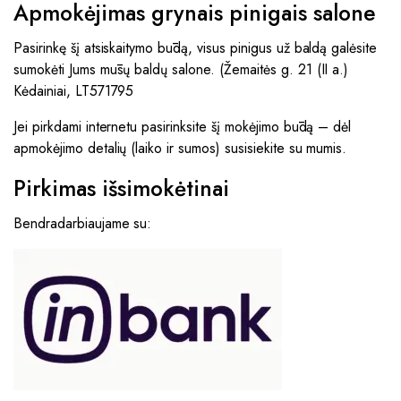
Apmokėjimas grynais pinigais salone
Pasirinkę šį atsiskaitymo būdą, visus pinigus už baldą galėsite
sumokėti Jums mūsų baldų salone. (Žemaitės g. 21 (II a.)
Kėdainiai, LT571795
Jei pirkdami internetu pasirinksite šį mokėjimo būdą – dėl
apmokėjimo detalių (laiko ir sumos) susisiekite su mumis.
Pirkimas išsimokėtinai
Bendradarbiaujame su: