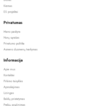
Biuras
Kiemas
ES projektai
Privatumas
Mano paskyra
Norų sąrašas
Privatumo politika
Asmens duomenų tvarkymas
Informacija
Apie mus
Kontaktai
Pirkimo taisyklės
Apmokėjimas
Lizingas
Baldų pristatymas
Prekių grąžinimas