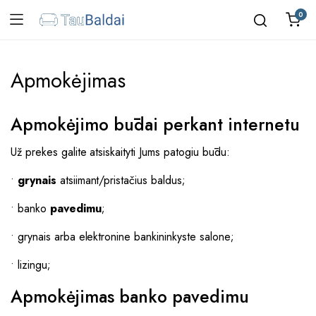
0
Apmokėjimas
Apmokėjimo būdai perkant internetu
Už prekes galite atsiskaityti Jums patogiu būdu:
•
grynais
atsiimant/pristačius baldus;
• banko
pavedimu
;
• grynais arba elektronine bankininkyste salone;
• lizingu;
Apmokėjimas banko pavedimu