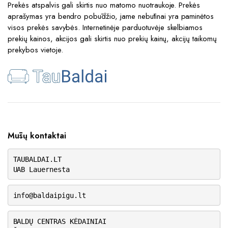
Prekės atspalvis gali skirtis nuo matomo nuotraukoje. Prekės
aprašymas yra bendro pobūdžio, jame nebūtinai yra paminėtos
visos prekės savybės. Internetinėje parduotuvėje skelbiamos
prekių kainos, akcijos gali skirtis nuo prekių kainų, akcijų taikomų
prekybos vietoje.
Mūsų kontaktai
TAUBALDAI.LT
UAB Lauernesta
info@baldaipigu.lt
BALDŲ CENTRAS KĖDAINIAI