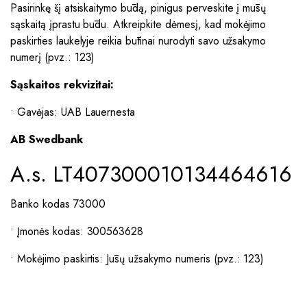
Pasirinkę šį atsiskaitymo būdą, pinigus perveskite į mūsų
sąskaitą įprastu būdu. Atkreipkite dėmesį, kad mokėjimo
paskirties laukelyje reikia būtinai nurodyti savo užsakymo
numerį (pvz.: 123)
Sąskaitos rekvizitai:
• Gavėjas: UAB Lauernesta
AB Swedbank
A.s. LT407300010134464616
Banko kodas 73000
• Įmonės kodas: 300563628
• Mokėjimo paskirtis: Jūsų užsakymo numeris (pvz.: 123)