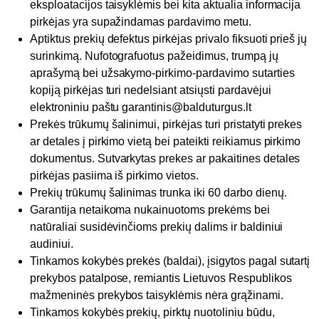
eksploatacijos taisyklėmis bei kita aktualia informacija
pirkėjas yra supažindamas pardavimo metu.
Aptiktus prekių defektus pirkėjas privalo fiksuoti prieš jų
surinkimą. Nufotografuotus pažeidimus, trumpą jų
aprašymą bei užsakymo-pirkimo-pardavimo sutarties
kopiją pirkėjas turi nedelsiant atsiųsti pardavėjui
elektroniniu paštu garantinis@balduturgus.lt
Prekės trūkumų šalinimui, pirkėjas turi pristatyti prekes
ar detales į pirkimo vietą bei pateikti reikiamus pirkimo
dokumentus. Sutvarkytas prekes ar pakaitines detales
pirkėjas pasiima iš pirkimo vietos.
Prekių trūkumų šalinimas trunka iki 60 darbo dienų.
Garantija netaikoma nukainuotoms prekėms bei
natūraliai susidėvinčioms prekių dalims ir baldiniui
audiniui.
Tinkamos kokybės prekės (baldai), įsigytos pagal sutartį
prekybos patalpose, remiantis Lietuvos Respublikos
mažmeninės prekybos taisyklėmis nėra grąžinami.
Tinkamos kokybės prekių, pirktų nuotoliniu būdu,