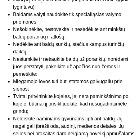
lygintuvu);
Baldams valyti naudokite tik specialiąsias valymo
priemones;
Nešokinėkite, nestovėkite ir nesėdėkite ant minkštų
baldų porankių ir atlošų;
Nedėkite ant baldų sunkių, stačius kampus turinčių
daiktų;
Nestumkite ir netraukite baldų už porankių, norėdami
juos perstatyti, pakelkite už apačios nuo žemės ir
perneškite;
Miegamojo lovos turi būti statomos galvūgaliu prie
sienos;
Tvirtai pritvirtinkite kojeles, jei nėra paminkštinimo po
kojele, būtinai jį prisiklijuokite, kad nesugadintumėte
grindų;
Neleiskite naminiams gyvūnams lipti ant baldų. Jų
nagai gali įbrėžti odą, audinį, medienos detales. Jų
seilės bei prakaitas daro neigiamą poveikį apmušalams;