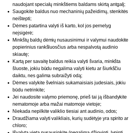
naudojant specialų minkštiems baldams skirtą antgalį;
Saugokite baldus nuo mechaninių pažeidimų, stenkitės
neištepti;
Dėmes patartina valyti iš karto, kol jos pernelyg
neįsigėrė;
Minkštų baldų dėmių nusausinimui ir valymui naudokite
popierinius rankšluosčius arba nespalvotą audinio
skiautę;
Kartą per savaitę baldus reikia valyti švaria, minkšta
šluoste, jokiu būdu negalima valyti kietu ar šiurkščiu
daiktu, nes galima subraižyti odą;
Dėmes valykite švelniais sukamaisiais judesiais, jokiu
būdu netrinkite;
Jei naudosite valymo priemonę, prieš tai ją išbandykite
nematomoje arba mažai matomoje vietoje;
Niekada nepilkite valiklio tiesiai ant audinio, odos;
Draudžiama valyti valikliais, kurių sudėtyje yra spirito ar
chloro;
Išvalytą vietą nusausinkite (negalima džiovinti, lyginti