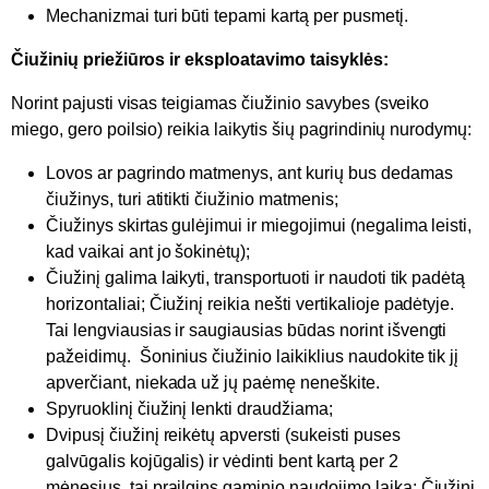
Mechanizmai turi būti tepami kartą per pusmetį.
Čiužinių priežiūros ir eksploatavimo taisyklės:
Norint pajusti visas teigiamas čiužinio savybes (sveiko
miego, gero poilsio) reikia laikytis šių pagrindinių nurodymų:
Lovos ar pagrindo matmenys, ant kurių bus dedamas
čiužinys, turi atitikti čiužinio matmenis;
Čiužinys skirtas gulėjimui ir miegojimui (negalima leisti,
kad vaikai ant jo šokinėtų);
Čiužinį galima laikyti, transportuoti ir naudoti tik padėtą
horizontaliai; Čiužinį reikia nešti vertikalioje padėtyje.
Tai lengviausias ir saugiausias būdas norint išvengti
pažeidimų. Šoninius čiužinio laikiklius naudokite tik jį
apverčiant, niekada už jų paėmę neneškite.
Spyruoklinį čiužinį lenkti draudžiama;
Dvipusį čiužinį reikėtų apversti (sukeisti puses
galvūgalis kojūgalis) ir vėdinti bent kartą per 2
mėnesius, tai prailgins gaminio naudojimo laiką; Čiužinį