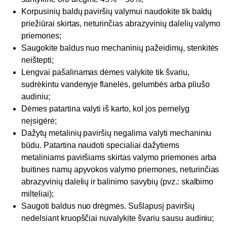
Korpusinių baldų paviršių valymui naudokite tik baldų
priežiūrai skirtas, neturinčias abrazyvinių dalelių valymo
priemones;
Saugokite baldus nuo mechaninių pažeidimų, stenkitės
neištepti;
Lengvai pašalinamas dėmes valykite tik švariu,
sudrėkintu vandenyje flanelės, gelumbės arba pliušo
audiniu;
Dėmes patartina valyti iš karto, kol jos pernelyg
neįsigėrė;
Dažytų metalinių paviršių negalima valyti mechaniniu
būdu. Patartina naudoti specialiai dažytiems
metaliniams paviršiams skirtas valymo priemones arba
buitines namų apyvokos valymo priemones, neturinčias
abrazyvinių dalelių ir balinimo savybių (pvz.: skalbimo
milteliai);
Saugoti baldus nuo drėgmės. Sušlapusį paviršių
nedelsiant kruopščiai nuvalykite švariu sausu audiniu;