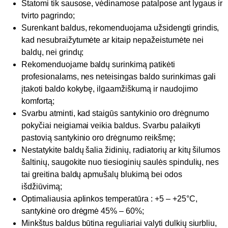
Statomi tik sausose, vėdinamose patalpose ant lygaus ir
tvirto pagrindo;
Surenkant baldus, rekomenduojama užsidengti grindis,
kad nesubraižytumėte ar kitaip nepažeistumėte nei
baldų, nei grindų;
Rekomenduojame baldų surinkimą patikėti
profesionalams, nes neteisingas baldo surinkimas gali
įtakoti baldo kokybę, ilgaamžiškumą ir naudojimo
komfortą;
Svarbu atminti, kad staigūs santykinio oro drėgnumo
pokyčiai neigiamai veikia baldus. Svarbu palaikyti
pastovią santykinio oro drėgnumo reikšmę;
Nestatykite baldų šalia židinių, radiatorių ar kitų šilumos
šaltinių, saugokite nuo tiesioginių saulės spindulių, nes
tai greitina baldų apmušalų blukimą bei odos
išdžiūvimą;
Optimaliausia aplinkos temperatūra : +5 – +25°C,
santykinė oro drėgmė 45% – 60%;
Minkštus baldus būtina reguliariai valyti dulkių siurbliu,