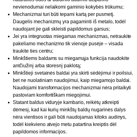
nevienodumai nelaikomi gaminio kokybės trūkumu;
Mechanizmai turi būti tepami kartą per pusmetį.
Daugelis mechanizmų yra pagaminti iš metalo, todėl
naudojant jie gali skleisti papildomus garsus;
Jei yra integruotas miegamas mechanizmas, netraukite
pakeliamo mechanizmo tik vienoje pusėje – visada
traukite ties centru;
Minkštiems baldams su miegamąja funkcija naudokite
antčiužinį arba storesnį paklotą;
Minkštieji svetainės baldai yra skirti sėdėjimui ir poilsiui,
bet ne nuolatiniam naudojimui, kaip miegamojo baldai.
Naudojami transformacijos mechanizmai nėra pritaikyti
pastoviam komfortiškam miegojimui.
Statant baldus viduryje kambario, reikėtų atkreipti
dėmesį, kad kai kurių minkštų baldų nugarinės dalys
nėra vientisos ir gali būti naudojamas kitoks audinys,
todėl kiekvieno atvejo metu patartina kreiptis dėl
papildomos informacijos.