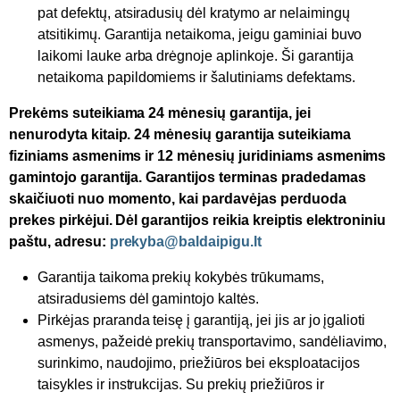
pat defektų, atsiradusių dėl kratymo ar nelaimingų
atsitikimų. Garantija netaikoma, jeigu gaminiai buvo
laikomi lauke arba drėgnoje aplinkoje. Ši garantija
netaikoma papildomiems ir šalutiniams defektams.
Prekėms suteikiama 24 mėnesių garantija, jei
nenurodyta kitaip. 24 mėnesių garantija suteikiama
fiziniams asmenims ir 12 mėnesių juridiniams asmenims
gamintojo garantija. Garantijos terminas pradedamas
skaičiuoti nuo momento, kai pardavėjas perduoda
prekes pirkėjui. Dėl garantijos reikia kreiptis elektroniniu
paštu, adresu:
prekyba@baldaipigu.lt
Garantija taikoma prekių kokybės trūkumams,
atsiradusiems dėl gamintojo kaltės.
Pirkėjas praranda teisę į garantiją, jei jis ar jo įgalioti
asmenys, pažeidė prekių transportavimo, sandėliavimo,
surinkimo, naudojimo, priežiūros bei eksploatacijos
taisykles ir instrukcijas. Su prekių priežiūros ir