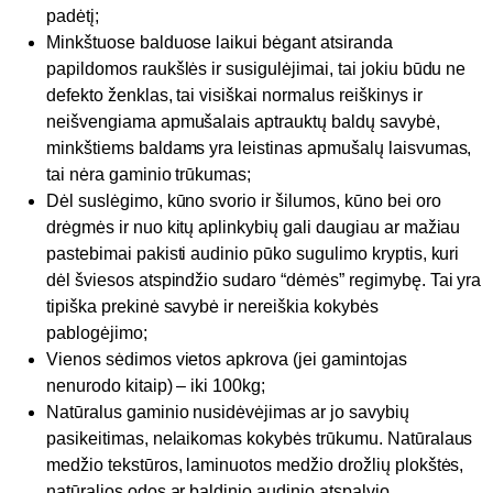
padėtį;
Minkštuose balduose laikui bėgant atsiranda
papildomos raukšlės ir susigulėjimai, tai jokiu būdu ne
defekto ženklas, tai visiškai normalus reiškinys ir
neišvengiama apmušalais aptrauktų baldų savybė,
minkštiems baldams yra leistinas apmušalų laisvumas,
tai nėra gaminio trūkumas;
Dėl suslėgimo, kūno svorio ir šilumos, kūno bei oro
drėgmės ir nuo kitų aplinkybių gali daugiau ar mažiau
pastebimai pakisti audinio pūko sugulimo kryptis, kuri
dėl šviesos atspindžio sudaro “dėmės” regimybę. Tai yra
tipiška prekinė savybė ir nereiškia kokybės
pablogėjimo;
Vienos sėdimos vietos apkrova (jei gamintojas
nenurodo kitaip) – iki 100kg;
Natūralus gaminio nusidėvėjimas ar jo savybių
pasikeitimas, nelaikomas kokybės trūkumu. Natūralaus
medžio tekstūros, laminuotos medžio drožlių plokštės,
natūralios odos ar baldinio audinio atspalvio