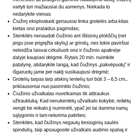
vartyti turi mažiausiai du asmenys. Niekada to
nedarykite vienas;
Čiužinį eksploatuoti geriausiai tinka grotelės arba kitas
kietas orui pralaidus pagrindas;
Stenkitės nenaudoti čiužinio ant ištisinių plokščių (net
jeigu jose prigręžta skylių) ar grindų, nes tokie paviršiai
neleidžia laisvai cirkuliuoti orui ir čiužinio apatinėje
dalyje kaupiasi drėgmė. Rytais 20 min. nuimkite
patalynę, atidarykite langą, kad čiužinys „pakvėpuotų” ir
išgaruotų jame per naktį susikaupusi drėgmė;
Grotelių tarpas tarp atskirų lentelių turi būti 3 – 6,5 cm.,
priklausomai nuo pasirinkto čiužinio;
Čiužinio užvalkalas nuvelkamas tik atitraukus
užtrauktuką. Kad nenukentėtų užvalkalo kokybė, reikėtų
vengti be reikalo jį nuiminėti, ypač jei tai daroma namų
sąlygomis ir tam neturima patirties;
Stenkitės, kad čiužinys negautų tiesioginių saulės
spindulių, taip apsaugosite užvalkalo audinio spalvą ir