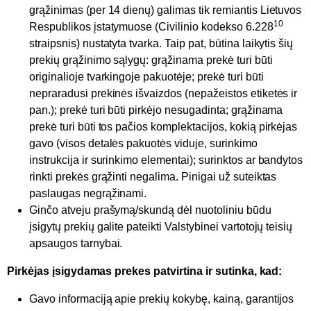
grąžinimas (per 14 dienų) galimas tik remiantis Lietuvos
10
Respublikos įstatymuose (Civilinio kodekso 6.228
straipsnis) nustatyta tvarka. Taip pat, būtina laikytis šių
prekių grąžinimo sąlygų: grąžinama prekė turi būti
originalioje tvarkingoje pakuotėje; prekė turi būti
nepraradusi prekinės išvaizdos (nepažeistos etiketės ir
pan.); prekė turi būti pirkėjo nesugadinta; grąžinama
prekė turi būti tos pačios komplektacijos, kokią pirkėjas
gavo (visos detalės pakuotės viduje, surinkimo
instrukcija ir surinkimo elementai); surinktos ar bandytos
rinkti prekės grąžinti negalima. Pinigai už suteiktas
paslaugas negrąžinami.
Ginčo atveju prašymą/skundą dėl nuotoliniu būdu
įsigytų prekių galite pateikti Valstybinei vartotojų teisių
apsaugos tarnybai.
Pirkėjas įsigydamas prekes patvirtina ir sutinka, kad:
Gavo informaciją apie prekių kokybę, kainą, garantijos