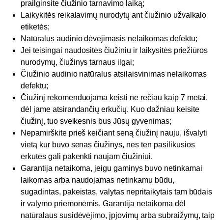
prailginsite čiužinio tarnavimo laiką;
Laikykitės reikalavimų nurodytų ant čiužinio užvalkalo
etiketės;
Natūralus audinio dėvėjimasis nelaikomas defektu;
Jei teisingai naudositės čiužiniu ir laikysitės priežiūros
nurodymų, čiužinys tarnaus ilgai;
Čiužinio audinio natūralus atsilaisvinimas nelaikomas
defektu;
Čiužinį rekomenduojama keisti ne rečiau kaip 7 metai,
dėl jame atsirandančių erkučių. Kuo dažniau keisite
čiužinį, tuo sveikesnis bus Jūsų gyvenimas;
Nepamirškite prieš keičiant seną čiužinį nauju, išvalyti
vietą kur buvo senas čiužinys, nes ten pasilikusios
erkutės gali pakenkti naujam čiužiniui.
Garantija netaikoma, jeigu gaminys buvo netinkamai
laikomas arba naudojamas netinkamu būdu,
sugadintas, pakeistas, valytas nepritaikytais tam būdais
ir valymo priemonėmis. Garantija netaikoma dėl
natūralaus susidėvėjimo, įpjovimų arba subraižymų, taip