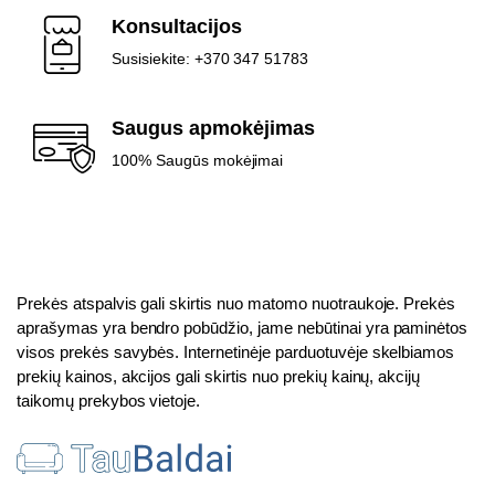
Konsultacijos
Susisiekite: +370 347 51783
Saugus apmokėjimas
100% Saugūs mokėjimai
Prekės atspalvis gali skirtis nuo matomo nuotraukoje. Prekės
aprašymas yra bendro pobūdžio, jame nebūtinai yra paminėtos
visos prekės savybės. Internetinėje parduotuvėje skelbiamos
prekių kainos, akcijos gali skirtis nuo prekių kainų, akcijų
taikomų prekybos vietoje.