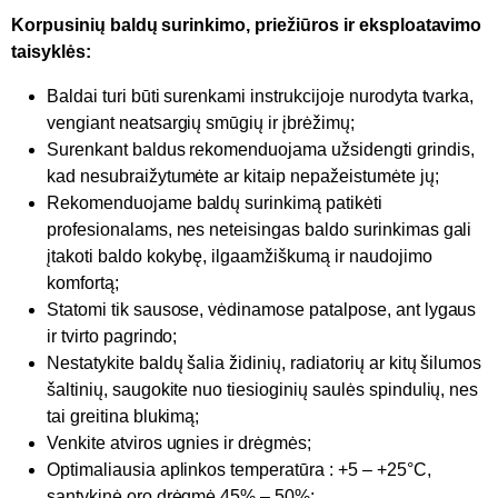
Korpusinių baldų surinkimo, priežiūros ir eksploatavimo
taisyklės:
Baldai turi būti surenkami instrukcijoje nurodyta tvarka,
vengiant neatsargių smūgių ir įbrėžimų;
Surenkant baldus rekomenduojama užsidengti grindis,
kad nesubraižytumėte ar kitaip nepažeistumėte jų;
Rekomenduojame baldų surinkimą patikėti
profesionalams, nes neteisingas baldo surinkimas gali
įtakoti baldo kokybę, ilgaamžiškumą ir naudojimo
komfortą;
Statomi tik sausose, vėdinamose patalpose, ant lygaus
ir tvirto pagrindo;
Nestatykite baldų šalia židinių, radiatorių ar kitų šilumos
šaltinių, saugokite nuo tiesioginių saulės spindulių, nes
tai greitina blukimą;
Venkite atviros ugnies ir drėgmės;
Optimaliausia aplinkos temperatūra : +5 – +25°C,
santykinė oro drėgmė 45% – 50%;