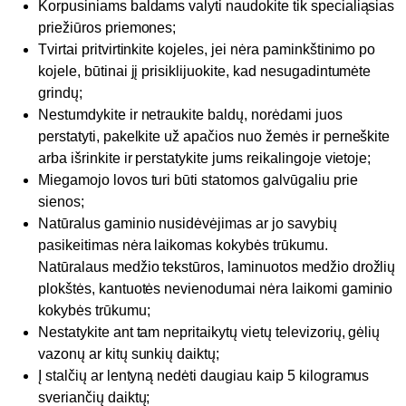
Korpusiniams baldams valyti naudokite tik specialiąsias
priežiūros priemones;
Tvirtai pritvirtinkite kojeles, jei nėra paminkštinimo po
kojele, būtinai jį prisiklijuokite, kad nesugadintumėte
grindų;
Nestumdykite ir netraukite baldų, norėdami juos
perstatyti, pakelkite už apačios nuo žemės ir perneškite
arba išrinkite ir perstatykite jums reikalingoje vietoje;
Miegamojo lovos turi būti statomos galvūgaliu prie
sienos;
Natūralus gaminio nusidėvėjimas ar jo savybių
pasikeitimas nėra laikomas kokybės trūkumu.
Natūralaus medžio tekstūros, laminuotos medžio drožlių
plokštės, kantuotės nevienodumai nėra laikomi gaminio
kokybės trūkumu;
Nestatykite ant tam nepritaikytų vietų televizorių, gėlių
vazonų ar kitų sunkių daiktų;
Į stalčių ar lentyną nedėti daugiau kaip 5 kilogramus
sveriančių daiktų;