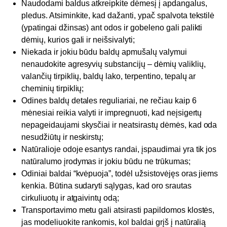
Naudodami baldus atkreipkite dėmesį į apdangalus,
pledus. Atsiminkite, kad dažanti, ypač spalvota tekstilė
(ypatingai džinsas) ant odos ir gobeleno gali palikti
dėmių, kurios gali ir neišsivalyti;
Niekada ir jokiu būdu baldų apmušalų valymui
nenaudokite agresyvių substancijų – dėmių valiklių,
valančių tirpiklių, baldų lako, terpentino, tepalų ar
cheminių tirpiklių;
Odines baldų detales reguliariai, ne rečiau kaip 6
mėnesiai reikia valyti ir impregnuoti, kad neįsigertų
nepageidaujami skysčiai ir neatsirastų dėmės, kad oda
nesudžiūtų ir neskirstų;
Natūralioje odoje esantys randai, įspaudimai yra tik jos
natūralumo įrodymas ir jokiu būdu ne trūkumas;
Odiniai baldai “kvėpuoja”, todėl užsistovėjęs oras jiems
kenkia. Būtina sudaryti sąlygas, kad oro srautas
cirkuliuotų ir atgaivintų odą;
Transportavimo metu gali atsirasti papildomos klostės,
jas modeliuokite rankomis, kol baldai grįš į natūralią