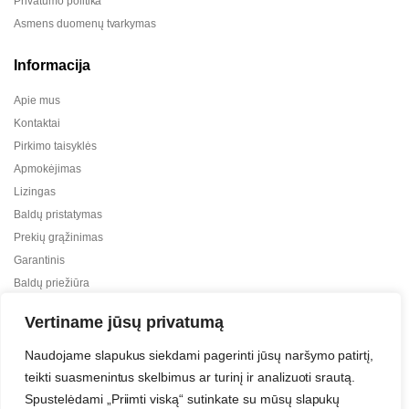
Privatumo politika
Asmens duomenų tvarkymas
Informacija
Apie mus
Kontaktai
Pirkimo taisyklės
Apmokėjimas
Lizingas
Baldų pristatymas
Prekių grąžinimas
Garantinis
Baldų priežiūra
ES projektai
Vertiname jūsų privatumą
Naudojame slapukus siekdami pagerinti jūsų naršymo patirtį,
teikti suasmenintus skelbimus ar turinį ir analizuoti srautą.
Spustelėdami „Priimti viską“ sutinkate su mūsų slapukų