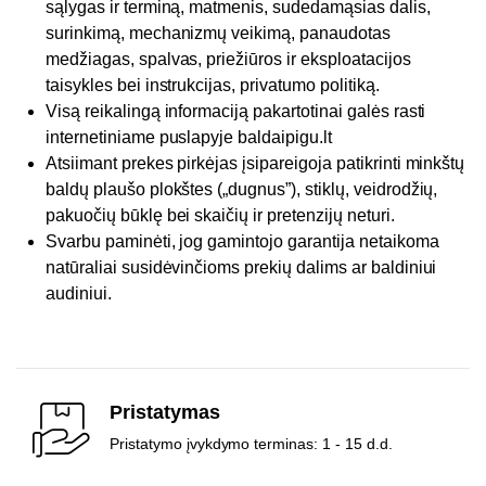
sąlygas ir terminą, matmenis, sudedamąsias dalis,
surinkimą, mechanizmų veikimą, panaudotas
medžiagas, spalvas, priežiūros ir eksploatacijos
taisykles bei instrukcijas, privatumo politiką.
Visą reikalingą informaciją pakartotinai galės rasti
internetiniame puslapyje baldaipigu.lt
Atsiimant prekes pirkėjas įsipareigoja patikrinti minkštų
baldų plaušo plokštes („dugnus”), stiklų, veidrodžių,
pakuočių būklę bei skaičių ir pretenzijų neturi.
Svarbu paminėti, jog gamintojo garantija netaikoma
natūraliai susidėvinčioms prekių dalims ar baldiniui
audiniui.
Pristatymas
Pristatymo įvykdymo terminas: 1 - 15 d.d.