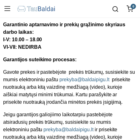
0
Garantinio aptarnavimo ir prekių grąžinimo skyriaus
darbo laikas:
I-V: 10.00 – 18.00
VI-VII: NEDIRBA
Garantijos suteikimo procesas:
Gavote prekes ir pastebėjote prekės trūkumų, susisiekite su
mumis elektroniniu paštu
prekyba@baldaipigu.lt
prisekite
nuotrauką arba kitą vaizdinę medžiagą (video), kurioje
aiškiai matytųsi minimi trūkumai. Kartu parašykite ar
prisekite nuotrauką įrodančia minėtos prekės įsigijimą.
Jeigu garantijos galiojiimo laikotarpiu pastebėjote
atsiradusių prekės trūkumų, susisiekite su mumis
elektroniniu paštu
prekyba@baldaipigu.lt
ir prisekite
nuotrauką arba kitą vaizdinę medžiagą (video), kurioje