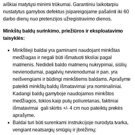
aiškiai matytųsi minimi trūkumai. Garantiniu laikotarpiu
nustatytus gamybos defektus įsipareigojame pašalinti iki 60
darbo dienų nuo pretenzijos užregistravimo dienos.
Minkštų baldų surinkimo, priežiūros ir eksploatavimo
taisyklės:
Minkštieji baldai yra gaminami naudojant minkštas
medžiagas ir negali būti išmatuoti tiksliai pagal
matmenis. Nedideli baldo matmenų nukrypimai, siūlių
nevienodumai, pagalvių nevienodumai ir pan. yra
neišvengiami ir būdingi minkštiems baldams. Aprašyme
pateikti minkštų baldų išmatavimai yra nominaliniai.
Kadangi baldų gamyboje naudojamos minkštos
medžiagos, tokios kaip putų poliuretanas, faktiniai
išmatavimai gali skirtis +/- 4 cm nuo pateiktų prekės
aprašyme.
Baldai turi būti surenkami instrukcijoje nurodyta tvarka,
vengiant neatsargių smūgių ir įbrėžimų;