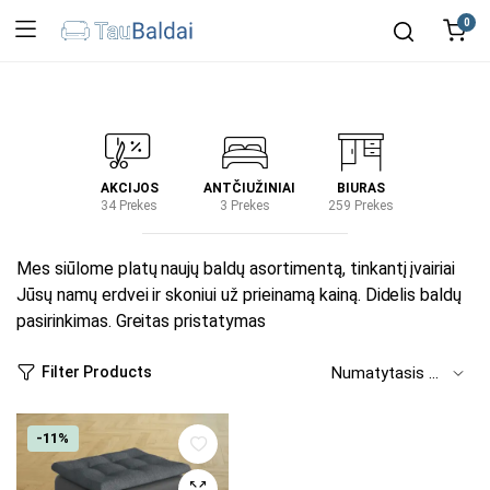
0
IRTUVĖ
AKCIJOS
ANTČIUŽINIAI
BIURAS
KIEM
2 Prekes
34 Prekes
3 Prekes
259 Prekes
2 Prek
Mes siūlome platų naujų baldų asortimentą, tinkantį įvairiai
Jūsų namų erdvei ir skoniui už prieinamą kainą. Didelis baldų
pasirinkimas. Greitas pristatymas
Filter Products
-11%