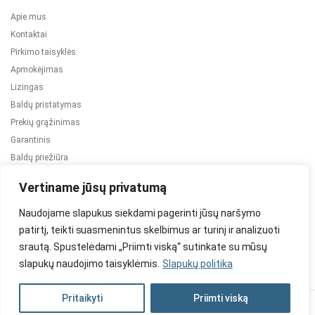
Apie mus
Kontaktai
Pirkimo taisyklės
Apmokėjimas
Lizingas
Baldų pristatymas
Prekių grąžinimas
Garantinis
Baldų priežiūra
ES projektai
Vertiname jūsų privatumą
Naudojame slapukus siekdami pagerinti jūsų naršymo
patirtį, teikti suasmenintus skelbimus ar turinį ir analizuoti
srautą. Spustelėdami „Priimti viską“ sutinkate su mūsų
slapukų naudojimo taisyklėmis.
Slapukų politika
2024 © Visos teisės saugomos. Be TauBaldai.lt sutikimo draudžiama
kopijuoti ir platinti svetainėje esančią informaciją.
Pritaikyti
Priimti viską
Asmens duomenų tvarkymas
Privatumo politika