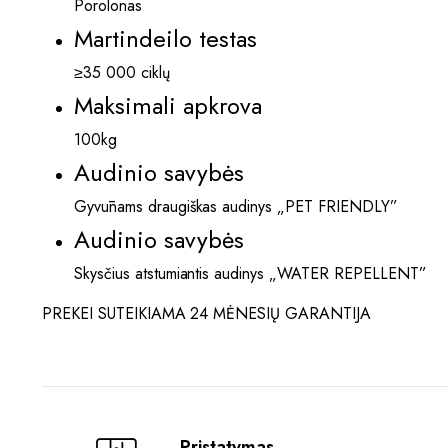
Porolonas
Martindeilo testas
≥35 000 ciklų
Maksimali apkrova
100kg
Audinio savybės
Gyvūnams draugiškas audinys „PET FRIENDLY”
Audinio savybės
Skysčius atstumiantis audinys „WATER REPELLENT”
PREKEI SUTEIKIAMA 24 MĖNESIŲ GARANTIJA
Pristatymas