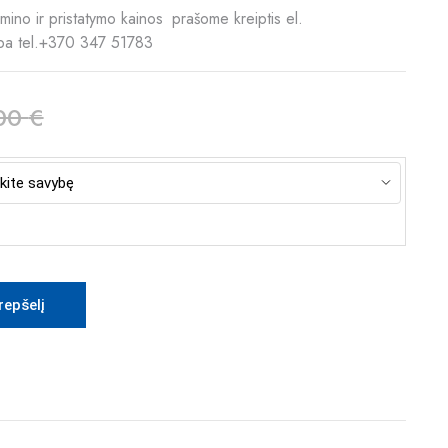
ino ir pristatymo kainos prašome kreiptis el.
ba tel.+370 347 51783
00
€
krepšelį