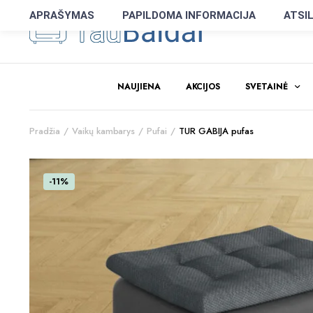
APRAŠYMAS
PAPILDOMA INFORMACIJA
ATSIL
NAUJIENA
AKCIJOS
SVETAINĖ
Pradžia
Vaikų kambarys
Pufai
TUR GABIJA pufas
-11%