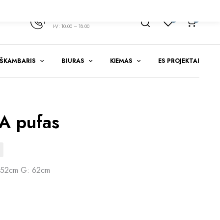
+370 347 51783
1
0
I-V: 10.00 – 18.00
EŠKAMBARIS
BIURAS
KIEMAS
ES PROJEKTAI
A pufas
 52cm G: 62cm