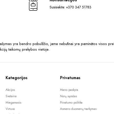
Susisiekite: +370 347 51783
prašymas yra bendro pobūdžio, jame nebūtinai yra paminėtos visos prek
akcijų taikomų prekybos vietoje.
Kategorijos
Privatumas
Akcijos
Mano paskyra
Svetainė
Norų sąrašas
Miegamasis
Privatumo politika
Virtuvė
Asmens duomenų tvarkymas