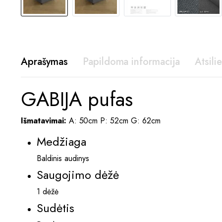
Aprašymas
Papildoma informacija
Atsili
GABIJA pufas
Išmatavimai:
A: 50cm P: 52cm G: 62cm
Medžiaga
Baldinis audinys
Saugojimo dėžė
1 dėžė
Sudėtis