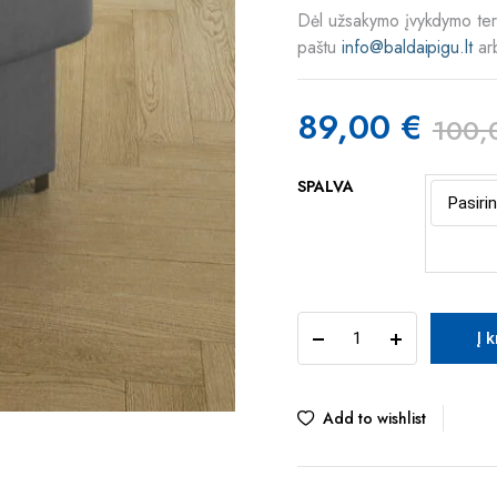
Dėl užsakymo įvykdymo term
paštu
info@baldaipigu.lt
ar
89,00
€
100,
Original
Current
SPALVA
price
price
was:
is:
100,00 €.
89,00 €.
TUR
Į 
GABIJA
pufas
quantity
Add to wishlist