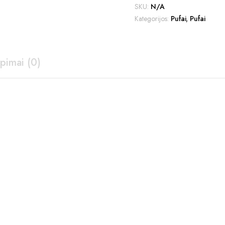
SKU:
N/A
Kategorijos:
Pufai
,
Pufai
epimai (0)