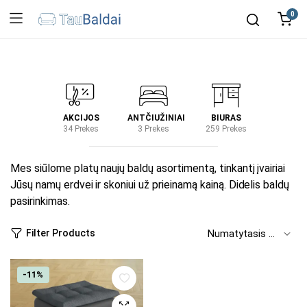
0
IRTUVĖ
AKCIJOS
ANTČIUŽINIAI
BIURAS
KIEM
2 Prekes
34 Prekes
3 Prekes
259 Prekes
2 Prek
Mes siūlome platų naujų baldų asortimentą, tinkantį įvairiai
Jūsų namų erdvei ir skoniui už prieinamą kainą. Didelis baldų
pasirinkimas.
Filter Products
-11%