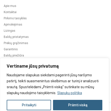
Apie mus
Kontaktai
Pirkimo taisyklės
Apmokėjimas
Lizingas
Baldų pristatymas
Prekių grąžinimas
Garantinis
Baldų priežiūra
ES projektai
Vertiname jūsų privatumą
Naudojame slapukus siekdami pagerinti jūsų naršymo
patirtį, teikti suasmenintus skelbimus ar turinį ir analizuoti
srautą. Spustelėdami „Priimti viską“ sutinkate su mūsų
slapukų naudojimo taisyklėmis.
Slapukų politika
2024 © Visos teisės saugomos. Be TauBaldai.lt sutikimo draudžiama
kopijuoti ir platinti svetainėje esančią informaciją.
Pritaikyti
Priimti viską
Asmens duomenų tvarkymas
Privatumo politika