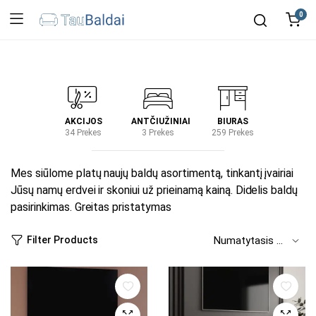
0
IRTUVĖ
AKCIJOS
ANTČIUŽINIAI
BIURAS
KIEM
2 Prekes
34 Prekes
3 Prekes
259 Prekes
2 Prek
Mes siūlome platų naujų baldų asortimentą, tinkantį įvairiai
Jūsų namų erdvei ir skoniui už prieinamą kainą. Didelis baldų
pasirinkimas. Greitas pristatymas
Filter Products