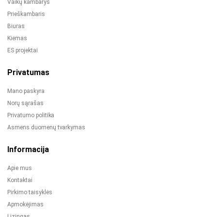
Vaikų kambarys
Prieškambaris
Biuras
Kiemas
ES projektai
Privatumas
Mano paskyra
Norų sąrašas
Privatumo politika
Asmens duomenų tvarkymas
Informacija
Apie mus
Kontaktai
Pirkimo taisyklės
Apmokėjimas
Lizingas