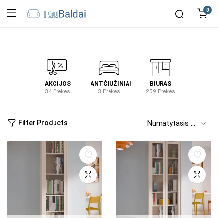
0
IRTUVĖ
AKCIJOS
ANTČIUŽINIAI
BIURAS
KIEM
2 Prekes
34 Prekes
3 Prekes
259 Prekes
2 Prek
Filter Products