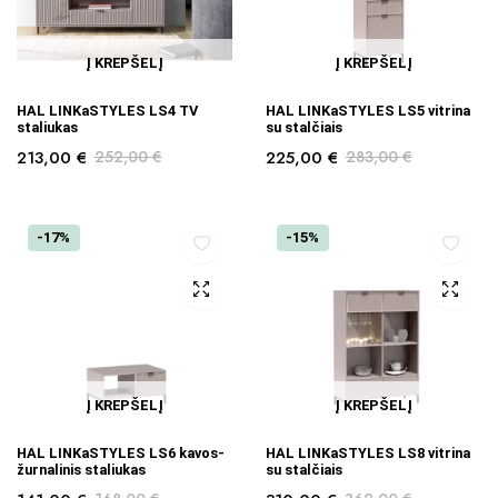
Į KREPŠELĮ
Į KREPŠELĮ
HAL LINKaSTYLES LS4 TV
HAL LINKaSTYLES LS5 vitrina
staliukas
su stalčiais
213,00
€
252,00
€
225,00
€
283,00
€
-17%
-15%
Į KREPŠELĮ
Į KREPŠELĮ
HAL LINKaSTYLES LS6 kavos-
HAL LINKaSTYLES LS8 vitrina
žurnalinis staliukas
su stalčiais