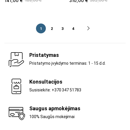
141,00
€
168,00
€
310,00
€
362,00
€
1
2
3
4
Pristatymas
Pristatymo įvykdymo terminas: 1 - 15 d.d.
Konsultacijos
Susisiekite: +370 347 51783
Saugus apmokėjimas
100% Saugūs mokėjimai