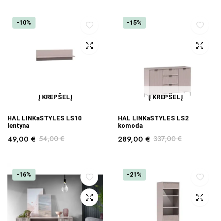
-10%
-15%
Į KREPŠELĮ
Į KREPŠELĮ
HAL LINKaSTYLES LS10
HAL LINKaSTYLES LS2
lentyna
komoda
49,00
€
54,00
€
289,00
€
337,00
€
-16%
-21%