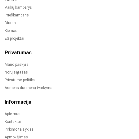
Vaikų kambarys
Prieškambaris
Biuras
Kiemas
ES projektai
Privatumas
Mano paskyra
Norų sąrašas
Privatumo politika
Asmens duomenų tvarkymas
Informacija
Apie mus
Kontaktai
Pirkimo taisyklės
Apmokėjimas