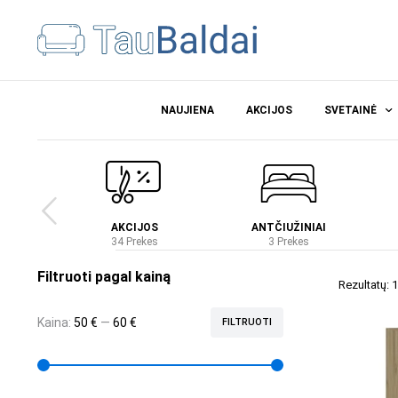
NAUJIENA
AKCIJOS
SVETAINĖ
Ė
AKCIJOS
ANTČIUŽINIAI
es
34 Prekes
3 Prekes
Filtruoti pagal kainą
Rezultatų: 1
Kaina:
50 €
—
60 €
FILTRUOTI