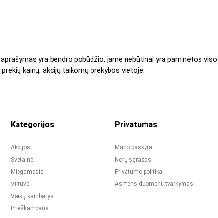
s aprašymas yra bendro pobūdžio, jame nebūtinai yra paminėtos viso
 prekių kainų, akcijų taikomų prekybos vietoje.
Kategorijos
Privatumas
Akcijos
Mano paskyra
Svetainė
Norų sąrašas
Miegamasis
Privatumo politika
Virtuvė
Asmens duomenų tvarkymas
Vaikų kambarys
Prieškambaris