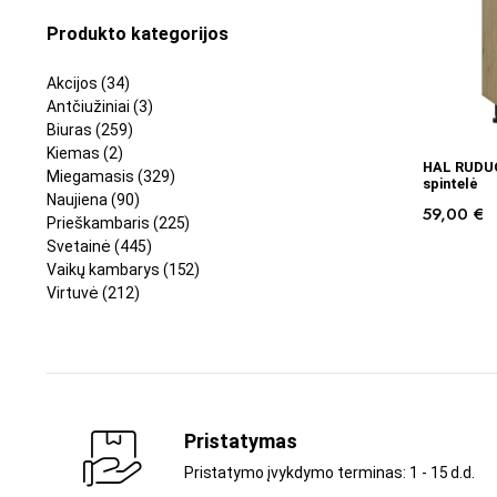
Produkto kategorijos
Akcijos
(34)
Antčiužiniai
(3)
Biuras
(259)
Kiemas
(2)
HAL RUDUO
Miegamasis
(329)
spintelė
Naujiena
(90)
59,00
€
Prieškambaris
(225)
Svetainė
(445)
Vaikų kambarys
(152)
Virtuvė
(212)
Pristatymas
Pristatymo įvykdymo terminas: 1 - 15 d.d.