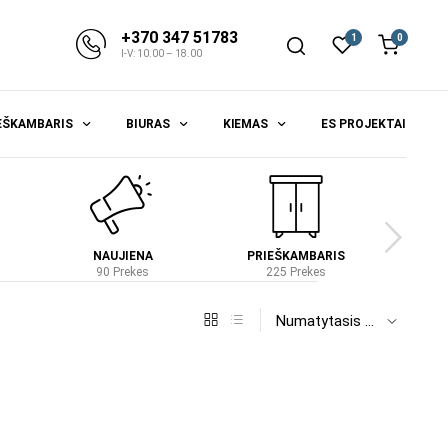
+370 347 51783
1
0
I-V: 10.00 – 18.00
EŠKAMBARIS
BIURAS
KIEMAS
ES PROJEKTAI
NAUJIENA
PRIEŠKAMBARIS
S
90 Prekes
225 Prekes
4