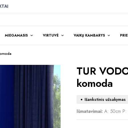
KTAI
MIEGAMASIS
VIRTUVĖ
VAIKŲ KAMBARYS
PRI
komoda
TUR VODO
komoda
Išankstinis užsakymas
Išmatavimai:
A: 50cm P: