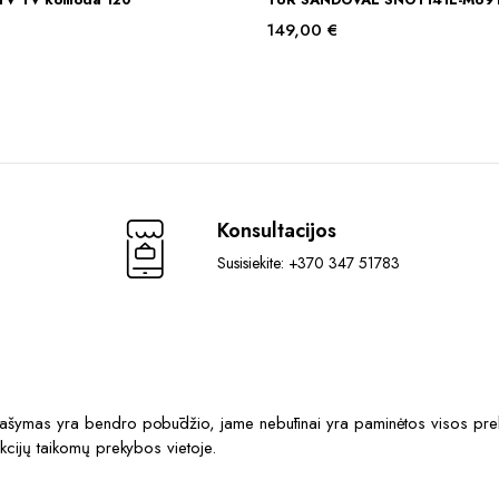
149,00
€
Konsultacijos
Susisiekite: +370 347 51783
prašymas yra bendro pobūdžio, jame nebūtinai yra paminėtos visos prek
akcijų taikomų prekybos vietoje.