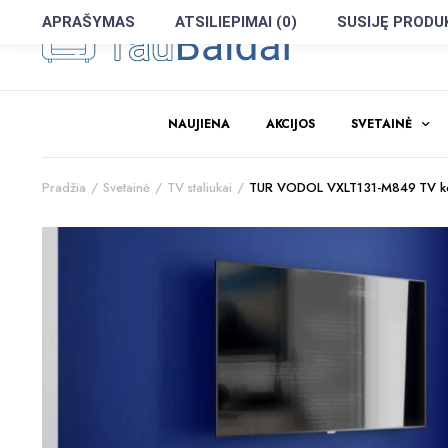
APRAŠYMAS
ATSILIEPIMAI (0)
SUSIJĘ PRODU
NAUJIENA
AKCIJOS
SVETAINĖ
Pradžia
Svetainė
TV staliukai
TUR VODOL VXLT131-M849 TV 