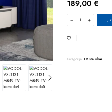
189,00
€
TUR
Į 
VODOL
VXLT131-
M849
TV
komoda
quantity
Kategorija:
TV staliukai