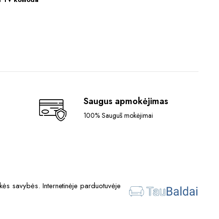
Saugus apmokėjimas
100% Saugūs mokėjimai
ės savybės. Internetinėje parduotuvėje