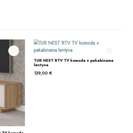
TUR NEST RTV TV komoda + pakabinama
Į KREPŠELĮ
lentyna
139,00
€
 TV komoda