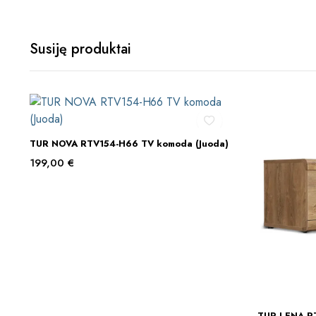
Susiję produktai
TUR NOVA RTV154-H66 TV komoda (Juoda)
Į KREPŠELĮ
199,00
€
TUR LENA R