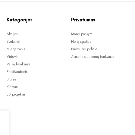
Kategorijos
Privatumas
Akcijos
Mano paskyra
Svetainė
Norų sąrašas
Miegamasis
Privatumo politika
Virtuvė
Asmens duomenų tvarkymas
Vaikų kambarys
Prieškambaris
Biuras
Kiemas
ES projektai