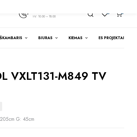
+370 347 51783
1
0
I-V: 10.00 – 18.00
EŠKAMBARIS
BIURAS
KIEMAS
ES PROJEKTAI
L VXLT131-M849 TV
 205cm G: 45cm