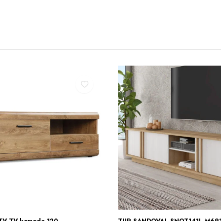
TV TV komoda 120
TUR SANDOVAL SNOT141L-M691
Į KREPŠELĮ
Į KREPŠELĮ