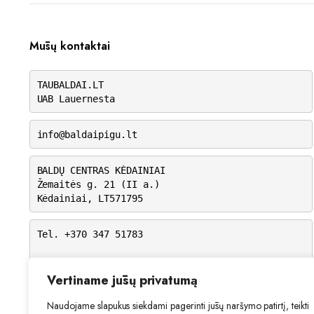
Mūsų kontaktai
TAUBALDAI.LT
UAB Lauernesta
info@baldaipigu.lt
BALDŲ CENTRAS KĖDAINIAI
Žemaitės g. 21 (II a.)
Kėdainiai, LT571795
Tel. +370 347 51783
I-V: 10.00 – 18.00
VI: 9.00 – 15.00
Vertiname jūsų privatumą
VII: Nedirbame
Naudojame slapukus siekdami pagerinti jūsų naršymo patirtį, teikti