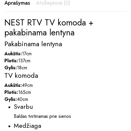
Aprašymas
Atsiliepimai (0)
NEST RTV TV komoda +
pakabinama lentyna
Pakabinama lentyna
Aukštis:
17cm
Plotis:
137cm
Gylis:
18cm
TV komoda
Aukštis:
49cm
Plotis:
165cm
Gylis:
40cm
Svarbu
Baldas tvirtinamas prie sienos
Medžiaga