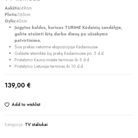
Aukštis:
49cm
Plotis:
165cm
Gylis:
40cm
Įsigytus baldus, kuriuos TURIME Kėdainių sandėlyje,
galite atsiimti kitą darbo dieną po užsakymo
patvirtinimo.
Šios prekės neturime ekspozicijoje Kėdainiuose
Galėsite atsiimkite šią prekę Kėdainiuose po 5 d.d.
Pristatymo Kauno mieste terminas iki 5 d.d.
Pristatymo Lietuvoje terminas iki 10 d.d.
139,00
€
Add to wishlist
Kategorija:
TV staliukai