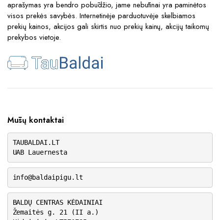
aprašymas yra bendro pobūdžio, jame nebūtinai yra paminėtos
visos prekės savybės. Internetinėje parduotuvėje skelbiamos
prekių kainos, akcijos gali skirtis nuo prekių kainų, akcijų taikomų
prekybos vietoje.
Mūsų kontaktai
TAUBALDAI.LT
UAB Lauernesta
info@baldaipigu.lt
BALDŲ CENTRAS KĖDAINIAI
Žemaitės g. 21 (II a.)