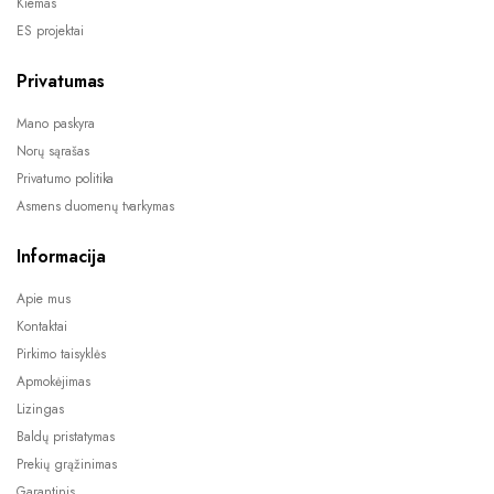
Kiemas
ES projektai
Privatumas
Mano paskyra
Norų sąrašas
Privatumo politika
Asmens duomenų tvarkymas
Informacija
Apie mus
Kontaktai
Pirkimo taisyklės
Apmokėjimas
Lizingas
Baldų pristatymas
Prekių grąžinimas
Garantinis