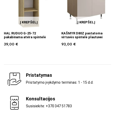
Į KREPŠELĮ
Į KREPŠELĮ
HAL RUDUO G-25-72
KAŠMYR D80Z pastatoma
pakabinama atvira spintelė
virtuvės spintelė plautuvei
39,00
€
93,00
€
Pristatymas
Pristatymo įvykdymo terminas: 1 - 15 d.d.
Konsultacijos
Susisiekite: +370 347 51783