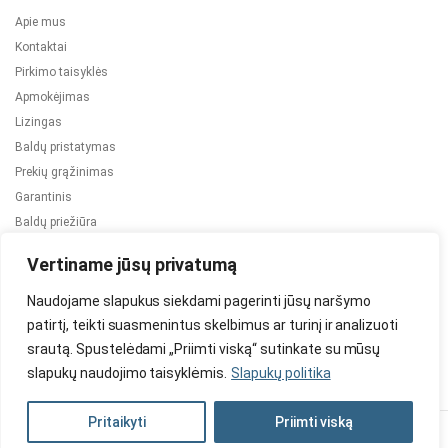
Apie mus
Kontaktai
Pirkimo taisyklės
Apmokėjimas
Lizingas
Baldų pristatymas
Prekių grąžinimas
Garantinis
Baldų priežiūra
ES projektai
Vertiname jūsų privatumą
Naudojame slapukus siekdami pagerinti jūsų naršymo
patirtį, teikti suasmenintus skelbimus ar turinį ir analizuoti
srautą. Spustelėdami „Priimti viską“ sutinkate su mūsų
slapukų naudojimo taisyklėmis.
Slapukų politika
2024 © Visos teisės saugomos. Be TauBaldai.lt sutikimo draudžiama
kopijuoti ir platinti svetainėje esančią informaciją.
Pritaikyti
Priimti viską
Asmens duomenų tvarkymas
Privatumo politika