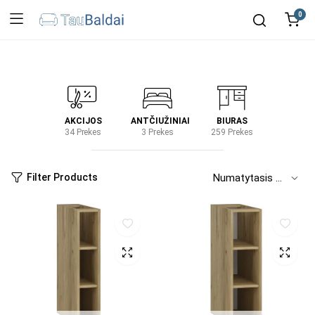
0
IRTUVĖ
AKCIJOS
ANTČIUŽINIAI
BIURAS
KIEM
2 Prekes
34 Prekes
3 Prekes
259 Prekes
2 Prek
Filter Products