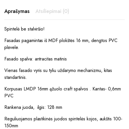
Aprašymas
Atsiliepimai (0)
Spintelė be stalviršio!
Fasadas pagamintas iš MDF plokštės 16 mm, dengtos PVC
plėvele.
Fasado spalva: antracitas matinis
Vienas fasado vyris su tyliu uždarymo mechanizmu, kitas
standartinis.
Korpusas LMDP 16mm ąžuolo craft spalvos . Kantas- 0,6mm
PVC
Rankena juoda, ilgis: 128 mm
Reguliuojamos plastikinės juodos spintelės kojos, aukštis 100-
150mm