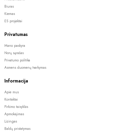
Biuras
Kiemas
ES projektai
Privatumas
Mano paskyra
Norų sąrašas
Privatumo politika
Asmens duomenų tvarkymas
Informacija
Apie mus
Kontaktai
Pirkimo taisyklės
Apmokėjimas
Lizingas
Baldų pristatymas