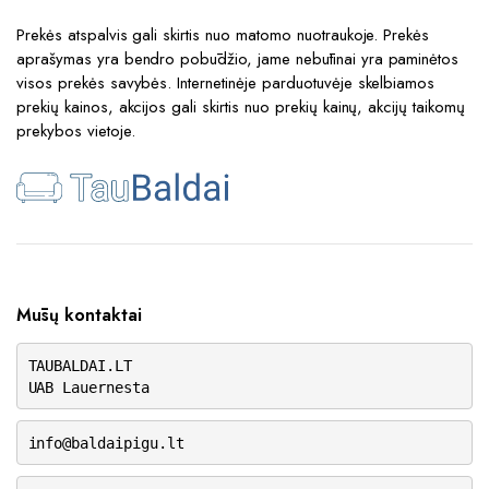
Prekės atspalvis gali skirtis nuo matomo nuotraukoje. Prekės
aprašymas yra bendro pobūdžio, jame nebūtinai yra paminėtos
visos prekės savybės. Internetinėje parduotuvėje skelbiamos
prekių kainos, akcijos gali skirtis nuo prekių kainų, akcijų taikomų
prekybos vietoje.
Mūsų kontaktai
TAUBALDAI.LT
UAB Lauernesta
info@baldaipigu.lt