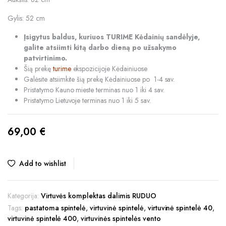
Gylis: 52 cm
Įsigytus baldus, kuriuos TURIME Kėdainių sandėlyje,
galite atsiimti kitą darbo dieną po užsakymo
patvirtinimo.
Šią prekę
turime
ekspozicijoje Kėdainiuose
Galėsite atsiimkite šią prekę Kėdainiuose po 1-4 sav.
Pristatymo Kauno mieste terminas nuo 1 iki 4 sav.
Pristatymo Lietuvoje terminas nuo 1 iki 5 sav.
69,00
€
Add to wishlist
Kategorija:
Virtuvės komplektas dalimis RUDUO
Tags:
pastatoma spintelė
,
virtuvinė spintelė
,
virtuvinė spintelė 40
,
virtuvinė spintelė 400
,
virtuvinės spintelės vento