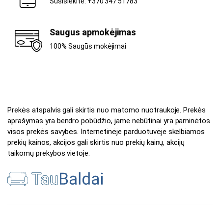
Susisiekite: +370 347 51783
Saugus apmokėjimas
100% Saugūs mokėjimai
Prekės atspalvis gali skirtis nuo matomo nuotraukoje. Prekės
aprašymas yra bendro pobūdžio, jame nebūtinai yra paminėtos
visos prekės savybės. Internetinėje parduotuvėje skelbiamos
prekių kainos, akcijos gali skirtis nuo prekių kainų, akcijų
taikomų prekybos vietoje.