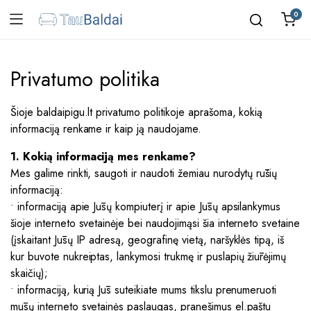
0
Privatumo politika
Šioje baldaipigu.lt privatumo politikoje aprašoma, kokią
informaciją renkame ir kaip ją naudojame.
1. Kokią informaciją mes renkame?
Mes galime rinkti, saugoti ir naudoti žemiau nurodytų rūšių
informaciją:
• informaciją apie Jūsų kompiuterį ir apie Jūsų apsilankymus
šioje interneto svetainėje bei naudojimąsi šia interneto svetaine
(įskaitant Jūsų IP adresą, geografinę vietą, naršyklės tipą, iš
kur buvote nukreiptas, lankymosi trukmę ir puslapių žiūrėjimų
skaičių);
• informaciją, kurią Jūs suteikiate mums tikslu prenumeruoti
mūsų interneto svetainės paslaugas, pranešimus el.paštu