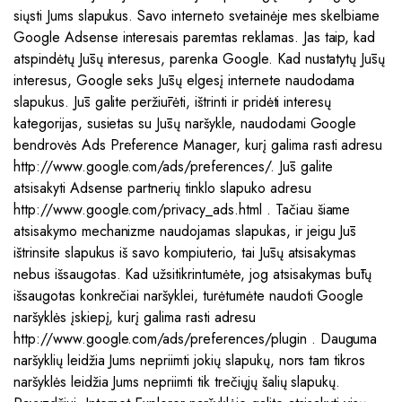
siųsti Jums slapukus. Savo interneto svetainėje mes skelbiame
Google Adsense interesais paremtas reklamas. Jas taip, kad
atspindėtų Jūsų interesus, parenka Google. Kad nustatytų Jūsų
interesus, Google seks Jūsų elgesį internete naudodama
slapukus. Jūs galite peržiūrėti, ištrinti ir pridėti interesų
kategorijas, susietas su Jūsų naršykle, naudodami Google
bendrovės Ads Preference Manager, kurį galima rasti adresu
http://www.google.com/ads/preferences/. Jūs galite
atsisakyti Adsense partnerių tinklo slapuko adresu
http://www.google.com/privacy_ads.html . Tačiau šiame
atsisakymo mechanizme naudojamas slapukas, ir jeigu Jūs
ištrinsite slapukus iš savo kompiuterio, tai Jūsų atsisakymas
nebus išsaugotas. Kad užsitikrintumėte, jog atsisakymas būtų
išsaugotas konkrečiai naršyklei, turėtumėte naudoti Google
naršyklės įskiepį, kurį galima rasti adresu
http://www.google.com/ads/preferences/plugin . Dauguma
naršyklių leidžia Jums nepriimti jokių slapukų, nors tam tikros
naršyklės leidžia Jums nepriimti tik trečiųjų šalių slapukų.