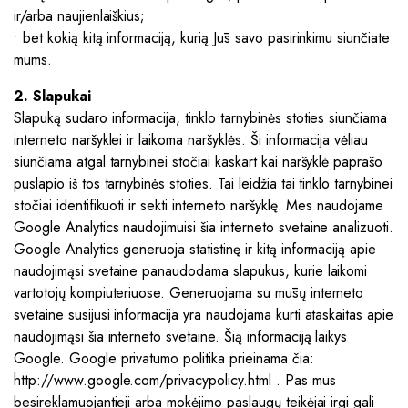
ir/arba naujienlaiškius;
• bet kokią kitą informaciją, kurią Jūs savo pasirinkimu siunčiate
mums.
2. Slapukai
Slapuką sudaro informacija, tinklo tarnybinės stoties siunčiama
interneto naršyklei ir laikoma naršyklės. Ši informacija vėliau
siunčiama atgal tarnybinei stočiai kaskart kai naršyklė paprašo
puslapio iš tos tarnybinės stoties. Tai leidžia tai tinklo tarnybinei
stočiai identifikuoti ir sekti interneto naršyklę. Mes naudojame
Google Analytics naudojimuisi šia interneto svetaine analizuoti.
Google Analytics generuoja statistinę ir kitą informaciją apie
naudojimąsi svetaine panaudodama slapukus, kurie laikomi
vartotojų kompiuteriuose. Generuojama su mūsų interneto
svetaine susijusi informacija yra naudojama kurti ataskaitas apie
naudojimąsi šia interneto svetaine. Šią informaciją laikys
Google. Google privatumo politika prieinama čia:
http://www.google.com/privacypolicy.html . Pas mus
besireklamuojantieji arba mokėjimo paslaugų teikėjai irgi gali