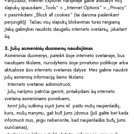
Pavyzdžiui, Internet Explorer naršyklėje galite atsisakyti visų
slapukų spausdami „Tools“ > „Internet Options“ > „Privacy“
ir pasirinkdami „Block all cookies“ (tai daroma paslenkant
perjungiklį). Tačiau visų slapukų blokavimas turės neigiamą
įtaką galimybei naudotis daugeliu interneto svetainių, įskaitant
šią.
3. Jūsų asmeninių duomenų naudojimas
Asmeniniai duomenys, pateikti šioje interneto svetainėje, bus
naudojami tikslams, nurodytiems šioje privatumo politikoje arba
aktualiose šios interneto svetainės dalyse. Mes galime naudoti
jūsų asmeninę informaciją šiems tikslams:
• Interneto svetainei administruoti;
• Jūsų naršymo patirčiai gerinti, pritaikydami šią interneto
svetainę asmeniniams poreikiams;
• turint Jūsų sutikimą siųsti Jums el. paštu mūsų naujienlaiškį,
kuris, mūsų manymu, gali būti Jums įdomus (Jūs galite bet kada
informuoti mus, jeigu nebenorite, kad naujienlaiškis būtų Jums
siunčiamas);