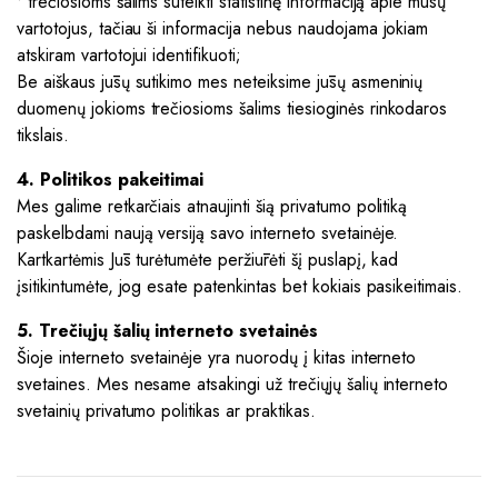
• trečiosioms šalims suteikti statistinę informaciją apie mūsų
vartotojus, tačiau ši informacija nebus naudojama jokiam
atskiram vartotojui identifikuoti;
Be aiškaus jūsų sutikimo mes neteiksime jūsų asmeninių
duomenų jokioms trečiosioms šalims tiesioginės rinkodaros
tikslais.
4. Politikos pakeitimai
Mes galime retkarčiais atnaujinti šią privatumo politiką
paskelbdami naują versiją savo interneto svetainėje.
Kartkartėmis Jūs turėtumėte peržiūrėti šį puslapį, kad
įsitikintumėte, jog esate patenkintas bet kokiais pasikeitimais.
5. Trečiųjų šalių interneto svetainės
Šioje interneto svetainėje yra nuorodų į kitas interneto
svetaines. Mes nesame atsakingi už trečiųjų šalių interneto
svetainių privatumo politikas ar praktikas.