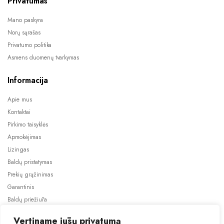
Privatumas
Mano paskyra
Norų sąrašas
Privatumo politika
Asmens duomenų tvarkymas
Informacija
Apie mus
Kontaktai
Pirkimo taisyklės
Apmokėjimas
Lizingas
Baldų pristatymas
Prekių grąžinimas
Garantinis
Baldų priežiūra
ES projektai
Vertiname jūsų privatumą