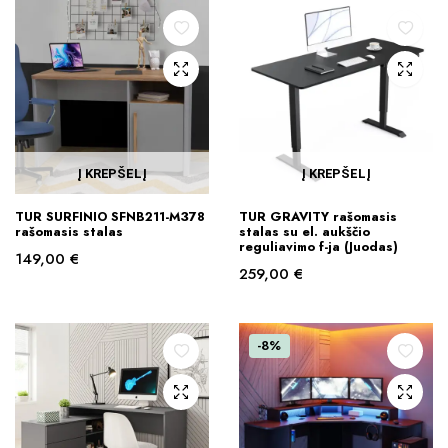
Į KREPŠELĮ
Į KREPŠELĮ
TUR SURFINIO SFNB211-M378
TUR GRAVITY rašomasis
rašomasis stalas
stalas su el. aukščio
reguliavimo f-ja (Juodas)
149,00
€
259,00
€
-8%