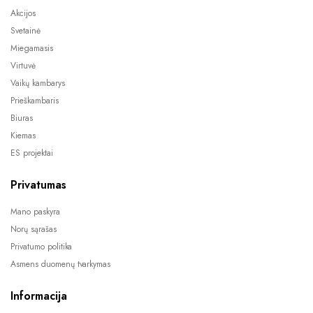
Akcijos
Svetainė
Miegamasis
Virtuvė
Vaikų kambarys
Prieškambaris
Biuras
Kiemas
ES projektai
Privatumas
Mano paskyra
Norų sąrašas
Privatumo politika
Asmens duomenų tvarkymas
Informacija