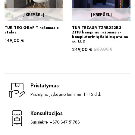
Į KREPŠELĮ
Į KREPŠELĮ
TUR TEO GRAFIT rašomasis
TUR TEZAUR TZRB222B3-
stalas
Z113 kampinis rašomasis-
kompiuterinių žaidimų stalas
149,00
€
su LED
249,00
€
269,00
€
Original
Current
price
price
was:
is:
269,00 €.
249,00 €.
Pristatymas
Pristatymo įvykdymo terminas: 1 - 15 d.d.
Konsultacijos
Susisiekite: +370 347 51783