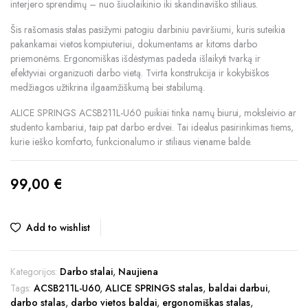
interjero sprendimų – nuo šiuolaikinio iki skandinaviško stiliaus.
Šis rašomasis stalas pasižymi patogiu darbiniu paviršiumi, kuris suteikia
pakankamai vietos kompiuteriui, dokumentams ar kitoms darbo
priemonėms. Ergonomiškas išdėstymas padeda išlaikyti tvarką ir
efektyviai organizuoti darbo vietą. Tvirta konstrukcija ir kokybiškos
medžiagos užtikrina ilgaamžiškumą bei stabilumą.
ALICE SPRINGS ACSB211L-U60 puikiai tinka namų biurui, moksleivio ar
studento kambariui, taip pat darbo erdvei. Tai idealus pasirinkimas tiems,
kurie ieško komforto, funkcionalumo ir stiliaus viename balde.
99,00
€
Add to wishlist
Kategorijos:
Darbo stalai
,
Naujiena
Tags:
ACSB211L-U60
,
ALICE SPRINGS stalas
,
baldai darbui
,
darbo stalas
,
darbo vietos baldai
,
ergonomiškas stalas
,