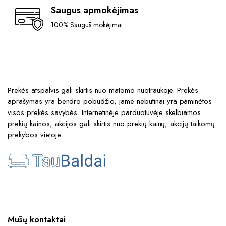
Saugus apmokėjimas
100% Saugūs mokėjimai
Prekės atspalvis gali skirtis nuo matomo nuotraukoje. Prekės
aprašymas yra bendro pobūdžio, jame nebūtinai yra paminėtos
visos prekės savybės. Internetinėje parduotuvėje skelbiamos
prekių kainos, akcijos gali skirtis nuo prekių kainų, akcijų taikomų
prekybos vietoje.
Mūsų kontaktai