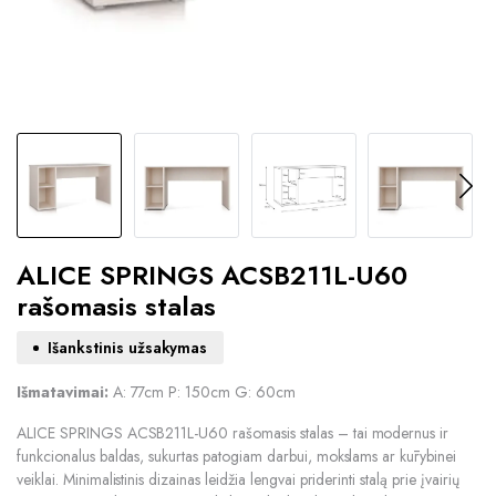
ALICE SPRINGS ACSB211L-U60
rašomasis stalas
Išankstinis užsakymas
Išmatavimai:
A: 77cm P: 150cm G: 60cm
ALICE SPRINGS ACSB211L-U60 rašomasis stalas – tai modernus ir
funkcionalus baldas, sukurtas patogiam darbui, mokslams ar kūrybinei
veiklai. Minimalistinis dizainas leidžia lengvai priderinti stalą prie įvairių