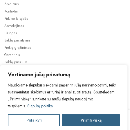
Apie mus
Kontaktai
Pirkimo taisyklės
Apmokėjimas
Lizingas
Baldų pristatymas
Prekių grąžinimas
Garantinis
Baldų priežiūra
ES projektai
Vertiname jūsų privatumą
Naudojame slapukus siekdami pagerinti jūsų naršymo patirtį, teikti
suasmenintus skelbimus ar turinį ir analizuoti srautą. Spustelėdami
„Priimti viską“ sutinkate su mūsų slapukų naudojimo
taisyklėmis.
Slapukų politika
2024 © Visos teisės saugomos. Be TauBaldai.lt sutikimo draudžiama
kopijuoti ir platinti svetainėje esančią informaciją.
ALICE
Pritaikyti
Priimti viską
Į krepšelį
Asmens duomenų tvarkymas
Privatumo politika
SPRINGS
ACSB211L-