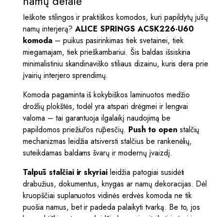
namų detalė
Ieškote stilingos ir praktiškos komodos, kuri papildytų jūsų
namų interjerą?
ALICE SPRINGS ACSK226-U60
komoda
– puikus pasirinkimas tiek svetainei, tiek
miegamajam, tiek prieškambariui. Šis baldas išsiskiria
minimalistiniu skandinaviško stiliaus dizainu, kuris dera prie
įvairių interjero sprendimų.
Komoda pagaminta iš kokybiškos laminuotos medžio
drožlių plokštės, todėl yra atspari drėgmei ir lengvai
valoma – tai garantuoja ilgalaikį naudojimą be
papildomos priežiūros rūpesčių.
Push to open
stalčių
mechanizmas leidžia atsiversti stalčius be rankenėlių,
suteikdamas baldams švarų ir modernų įvaizdį.
Talpūs stalčiai ir skyriai
leidžia patogiai susidėti
drabužius, dokumentus, knygas ar namų dekoracijas. Dėl
kruopščiai suplanuotos vidinės erdvės komoda ne tik
puošia namus, bet ir padeda palaikyti tvarką. Be to, jos