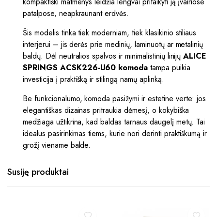
kompaktiški matmenys leidžia lengvai pritaikyti ją įvairiose
patalpose, neapkraunant erdvės.
Šis modelis tinka tiek moderniam, tiek klasikinio stiliaus
interjerui – jis derės prie medinių, laminuotų ar metalinių
baldų. Dėl neutralios spalvos ir minimalistinių linijų
ALICE
SPRINGS ACSK226-U60 komoda
tampa puikia
investicija į praktišką ir stilingą namų aplinką.
Be funkcionalumo, komoda pasižymi ir estetine verte: jos
elegantiškas dizainas pritraukia dėmesį, o kokybiška
medžiaga užtikrina, kad baldas tarnaus daugelį metų. Tai
idealus pasirinkimas tiems, kurie nori derinti praktiškumą ir
grožį viename balde.
Susiję produktai