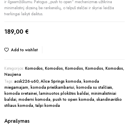
ir ilgaamžiškumu. Patogus „push to open“ mechanizmas užtikrina
minimalistinį dizainą be rankenėlių, o talpūs stalčiai ir skyriai leidžia
tvarkingai laikyti daiktus.
189,00
€
Add to wishlist
Kategorijos:
Komodos
,
Komodos
,
Komodos
,
Komodos
,
Komodos
,
Naujiena
Tags:
acsk226-u60
,
Alice Springs komoda
,
komoda
miegamajam
,
komoda prieškambariui
,
komoda su stalčiais
,
komoda svetainei
,
laminuotos plokštės baldai
,
minimalistiniai
baldai
,
moderni komoda
,
push to open komoda
,
skandinaviško
stiliaus komoda
,
talpi komoda
Aprašymas