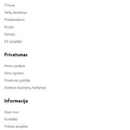
Virtuvė
Vaikų kambarys
Prieškambaris
Biuras
Kiemas
ES projektai
Privatumas
Mano paskyra
Norų sąrašas
Privatumo politika
Asmens duomenų tvarkymas
Informacija
Apie mus
Kontaktai
Pirkimo taisyklės