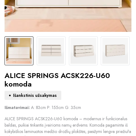
ALICE SPRINGS ACSK226-U60
komoda
Išankstinis užsakymas
Išmatavimai:
A: 83cm P: 155cm G: 35cm
ALICE SPRINGS ACSK226-U60 komoda – modernus ir funkcionalus
baldas, puikiai tinkantis įvairioms namų erdvėms. Komoda pagaminta iš
kokybiškos laminuotos medžio drožlių plokštės, pasižymi lengva priežiūra