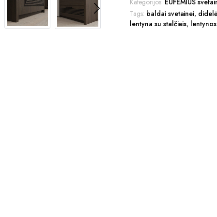
Kategorijos:
EUFEMIUS svetai
Tags:
baldai svetainei
,
didel
lentyna su stalčiais
,
lentyno