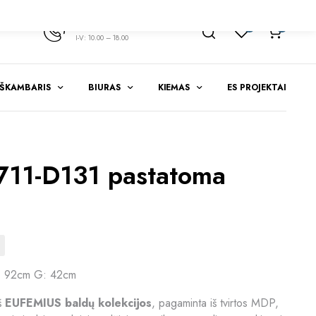
+370 347 51783
1
0
I-V: 10.00 – 18.00
EŠKAMBARIS
BIURAS
KIEMAS
ES PROJEKTAI
11-D131 pastatoma
: 92cm G: 42cm
iš
EUFEMIUS baldų kolekcijos
, pagaminta iš tvirtos MDP,