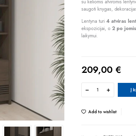
su keliomis atviromis lentyn
saugoti knygas, dekoracijas
Lentyna turi
4 atviras len
ekspozicijai, o
2 po jomis
laikymui.
209,00
€
ARA
Į 
EUFR711-
D131
pastatoma
lentyna
Add to wishlist
quantity