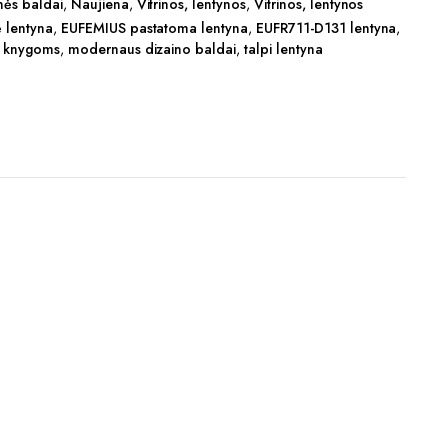
nės baldai
,
Naujiena
,
Vitrinos, lentynos
,
Vitrinos, lentynos
ė lentyna
,
EUFEMIUS pastatoma lentyna
,
EUFR711-D131 lentyna
,
s knygoms
,
modernaus dizaino baldai
,
talpi lentyna