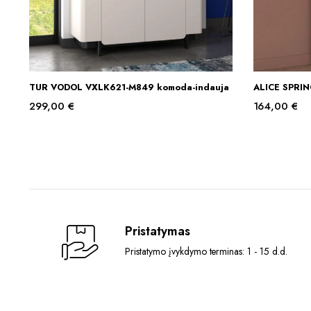
TUR VODOL VXLK621-M849 komoda-indauja
ALICE SPRIN
Į KREPŠELĮ
299,00
€
164,00
€
Pristatymas
Pristatymo įvykdymo terminas: 1 - 15 d.d.