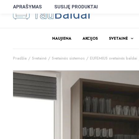
APRAŠYMAS
SUSIJĘ PRODUKTAI
NAUJIENA
AKCIJOS
SVETAINĖ
Pradžia
Svetainė
Svetainės sistemos
EUFEMIUS svetainės baldai