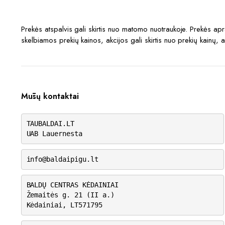
Prekės atspalvis gali skirtis nuo matomo nuotraukoje. Prekės a
skelbiamos prekių kainos, akcijos gali skirtis nuo prekių kainų, 
Mūsų kontaktai
TAUBALDAI.LT
UAB Lauernesta
info@baldaipigu.lt
BALDŲ CENTRAS KĖDAINIAI
Žemaitės g. 21 (II a.)
Kėdainiai, LT571795