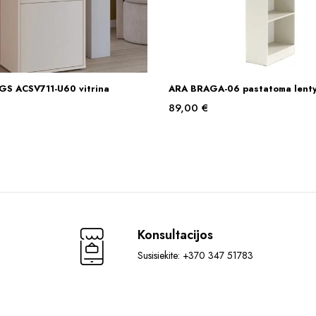
GS ACSV711-U60 vitrina
ARA BRAGA-06 pastatoma lent
Į KREPŠELĮ
Į KREPŠELĮ
89,00
€
Konsultacijos
Susisiekite: +370 347 51783