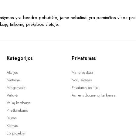
prašymas yra bendro pobūdžio, jame nebūtinai yra paminėtos visos prek
akcijų taikomų prekybos vietoje.
Kategorijos
Privatumas
Akcijos
Mano paskyra
Svetainė
Norų sąrašas
Miegamasis
Privatumo politika
Virtuvė
Asmens duomenų tvarkymas
Vaikų kambarys
Prieškambaris
Biuras
Kiemas
ES projektai