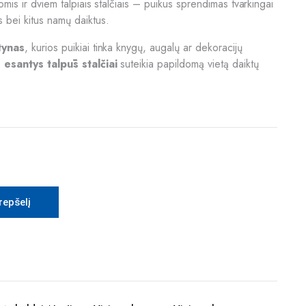
omis ir dviem talpiais stalčiais – puikus sprendimas tvarkingai
 bei kitus namų daiktus.
tynas
, kurios puikiai tinka knygų, augalų ar dekoracijų
 esantys talpūs stalčiai
suteikia papildomą vietą daiktų
krepšelį