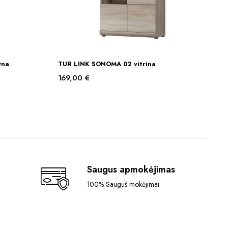
yna
TUR LINK SONOMA 02 vitrina
Į KREPŠELĮ
169,00
€
Saugus apmokėjimas
100% Saugūs mokėjimai