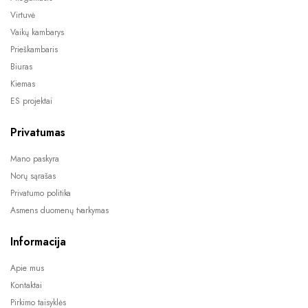
Virtuvė
Vaikų kambarys
Prieškambaris
Biuras
Kiemas
ES projektai
Privatumas
Mano paskyra
Norų sąrašas
Privatumo politika
Asmens duomenų tvarkymas
Informacija
Apie mus
Kontaktai
Pirkimo taisyklės