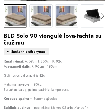
BLD Solo 90 viengulė lova-tachta su
čiužiniu
Išankstinis užsakymas
Išmatavimai:
A: 69cm I: 200cm P: 92cm
Miegamoji dalis:
P: 90cm I: 195cm
Gulimosios dalies aukštis 42cm
Maksimali apkrova – 90kg.
Surenkant baldą, galima pasirinkti kampo pusę.
Korpuso spalva –
Sonoma ąžuolas
Baldinis audinys
– pasirinktinai Mango 02 arba Mango 14