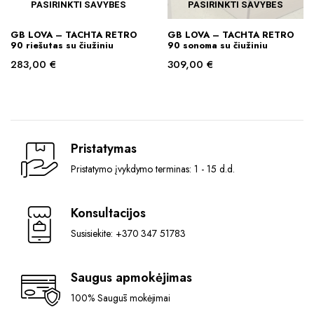
PASIRINKTI SAVYBES
PASIRINKTI SAVYBES
product
This
This
page
GB LOVA – TACHTA RETRO
GB LOVA – TACHTA RETRO
product
product
90 riešutas su čiužiniu
90 sonoma su čiužiniu
has
has
283,00
€
309,00
€
multiple
multiple
variants.
variants.
The
The
options
options
may
may
Pristatymas
be
be
Pristatymo įvykdymo terminas: 1 - 15 d.d.
chosen
chosen
on
on
the
the
Konsultacijos
product
product
Susisiekite: +370 347 51783
page
page
Saugus apmokėjimas
100% Saugūs mokėjimai