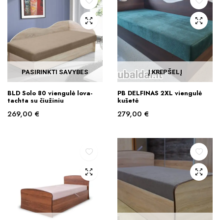
PASIRINKTI SAVYBES
Į KREPŠELĮ
This
BLD Solo 80 viengulė lova-
PB DELFINAS 2XL viengulė
product
tachta su čiužiniu
kušetė
has
269,00
€
279,00
€
multiple
variants.
The
options
may
be
chosen
on
the