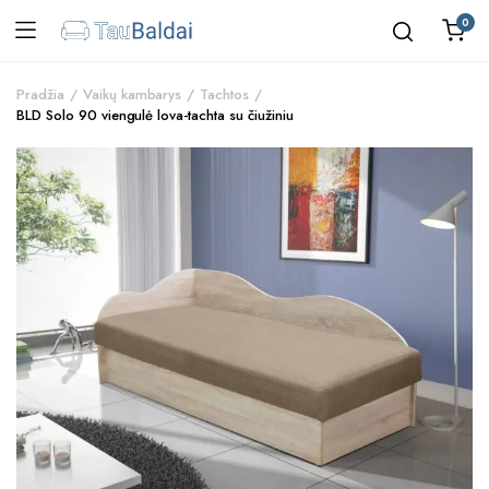
0
Pradžia
Vaikų kambarys
Tachtos
BLD Solo 90 viengulė lova-tachta su čiužiniu