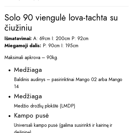
Solo 90 viengulė lova-tachta su
čiužiniu
Išmatavimai:
A: 69cm I: 200cm P: 92cm
Miegamoji dalis:
P: 90cm I: 195cm
Maksimali apkrova – 90kg.
Medžiaga
Baldinis audinys – pasirinktinai Mango 02 arba Mango
14
Medžiaga
Medžio drožlių plokštė (LMDP)
Kampo pusė
Universali kampo pusė
(galima susirinkti ir kairinę ir
dešininę)