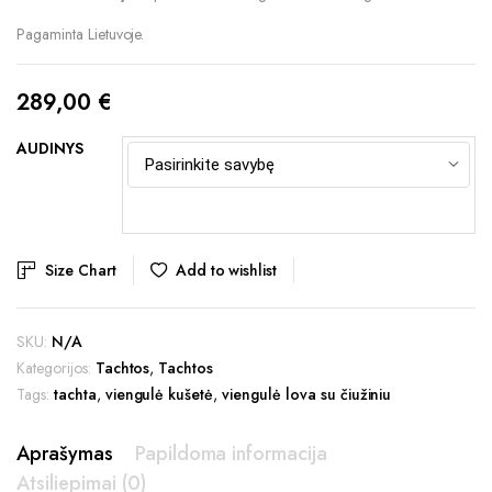
Pagaminta Lietuvoje.
289,00
€
AUDINYS
Add to wishlist
Size Chart
SKU:
N/A
Kategorijos:
Tachtos
,
Tachtos
Tags:
tachta
,
viengulė kušetė
,
viengulė lova su čiužiniu
Aprašymas
Papildoma informacija
Atsiliepimai (0)