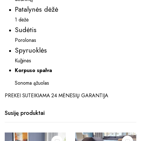
Patalynės dėžė
1 dėžė
Sudėtis
Porolonas
Spyruoklės
Kūginės
Korpuso spalva
Sonoma ąžuolas
PREKEI SUTEIKIAMA 24 MĖNESIŲ GARANTIJA
Susiję produktai