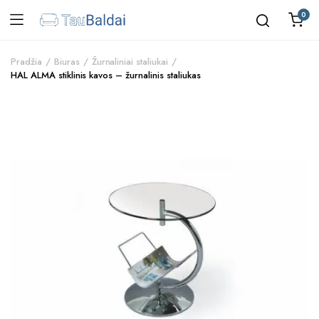
0
Pradžia
Biuras
Žurnaliniai staliukai
HAL ALMA stiklinis kavos – žurnalinis staliukas