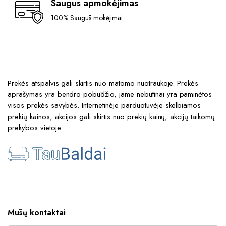
Saugus apmokėjimas
100% Saugūs mokėjimai
Prekės atspalvis gali skirtis nuo matomo nuotraukoje. Prekės
aprašymas yra bendro pobūdžio, jame nebūtinai yra paminėtos
visos prekės savybės. Internetinėje parduotuvėje skelbiamos
prekių kainos, akcijos gali skirtis nuo prekių kainų, akcijų taikomų
prekybos vietoje.
Mūsų kontaktai