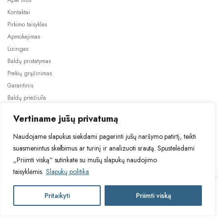
Apie mus
Kontaktai
Pirkimo taisyklės
Apmokėjimas
Lizingas
Baldų pristatymas
Prekių grąžinimas
Garantinis
Baldų priežiūra
ES projektai
Vertiname jūsų privatumą
Naudojame slapukus siekdami pagerinti jūsų naršymo patirtį, teikti
suasmenintus skelbimus ar turinį ir analizuoti srautą. Spustelėdami
„Priimti viską“ sutinkate su mūsų slapukų naudojimo
taisyklėmis.
Slapukų politika
2024 © Visos teisės saugomos. Be TauBaldai.lt sutikimo draudžiama
kopijuoti ir platinti svetainėje esančią informaciją.
HAL
Pritaikyti
Priimti viską
Į krepšelį
Asmens duomenų tvarkymas
Privatumo politika
ALMA
stiklinis