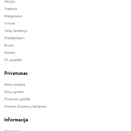
Akcijos
Svetainė
Miegamasis
Virtuvė
Vaikų kambarys
Prieškambaris
Biuras
Kiemas
ES projektai
Privatumas
Mano paskyra
Norų sąrašas
Privatumo politika
Asmens duomenų tvarkymas
Informacija