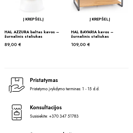
Į KREPŠELĮ
Į KREPŠELĮ
HAL AZZURA baltas kavos –
HAL BAVARIA kavos –
žurnalinis staliukas
žurnalinis staliukas
89,00
€
109,00
€
Pristatymas
Pristatymo įvykdymo terminas: 1 - 15 d.d.
Konsultacijos
Susisiekite: +370 347 51783