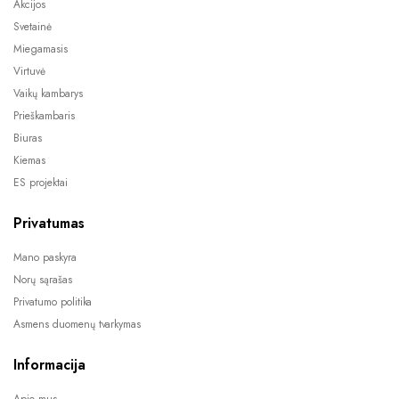
Akcijos
Svetainė
Miegamasis
Virtuvė
Vaikų kambarys
Prieškambaris
Biuras
Kiemas
ES projektai
Privatumas
Mano paskyra
Norų sąrašas
Privatumo politika
Asmens duomenų tvarkymas
Informacija