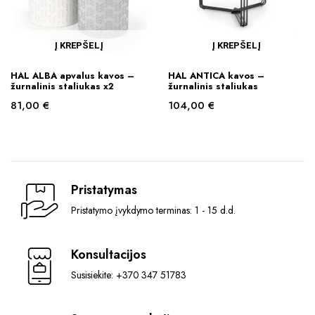
Į KREPŠELĮ
Į KREPŠELĮ
HAL ALBA apvalus kavos –
HAL ANTICA kavos –
žurnalinis staliukas x2
žurnalinis staliukas
81,00
€
104,00
€
Pristatymas
Pristatymo įvykdymo terminas: 1 - 15 d.d.
Konsultacijos
Susisiekite: +370 347 51783