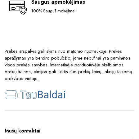
Saugus apmokėjimas
100% Saugūs mokėjimai
Prekės atspalvis gali skirtis nuo matomo nuotraukoje. Prekės
aprašymas yra bendro pobūdžio, jame nebūtinai yra paminėtos
visos prekės savybės. Internetinėje parduotuvėje skelbiamos
prekių kainos, akcijos gali skirtis nuo prekių kainų, akcijų taikomų
prekybos vietoje.
Mūsų kontaktai