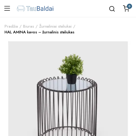
0
Pradžia
Biuras
Žurnaliniai staliukai
HAL AMINA kavos – žurnalinis staliukas