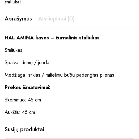
staliukai
Aprašymas
Atsiliepimai (0)
HAL AMINA kavos – žurnalinis staliukas
Staliukas
Spalva: dūmų / juoda
Medžiaga: stiklas / milteliniu būdu padengtas plienas
Prekės išmatavimai:
Skersmuo: 45 cm
Aukštis: 45 cm
Susiję produktai