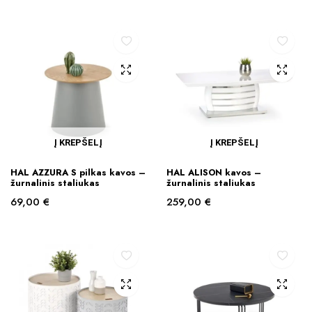
Į KREPŠELĮ
Į KREPŠELĮ
HAL AZZURA S pilkas kavos –
HAL ALISON kavos –
žurnalinis staliukas
žurnalinis staliukas
69,00
€
259,00
€