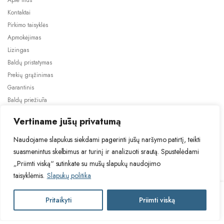
Apie mus
Kontaktai
Pirkimo taisyklės
Apmokėjimas
Lizingas
Baldų pristatymas
Prekių grąžinimas
Garantinis
Baldų priežiūra
ES projektai
Vertiname jūsų privatumą
Naudojame slapukus siekdami pagerinti jūsų naršymo patirtį, teikti
suasmenintus skelbimus ar turinį ir analizuoti srautą. Spustelėdami
„Priimti viską“ sutinkate su mūsų slapukų naudojimo
taisyklėmis.
Slapukų politika
2024 © Visos teisės saugomos. Be TauBaldai.lt sutikimo draudžiama
kopijuoti ir platinti svetainėje esančią informaciją.
HAL
Pritaikyti
Priimti viską
Į krepšelį
Asmens duomenų tvarkymas
Privatumo politika
AMINA
kavos