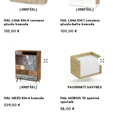
Į KREPŠELĮ
Į KREPŠELĮ
HAL LIMA KM-4 sonomos
HAL LIMA KM-1 sonomos
ąžuolo komoda
ąžuolo-balta komoda
155,00
€
100,00
€
Į KREPŠELĮ
PASIRINKTI SAVYBES
This
HAL MEZO KM-4 komoda
HAL MOBIUS 1D apatinė
product
spintelė
229,00
€
has
58,00
€