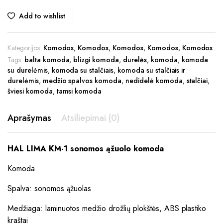
Add to wishlist
Kategorijos:
Komodos
,
Komodos
,
Komodos
,
Komodos
,
Komodos
Tags:
balta komoda
,
blizgi komoda
,
durelės
,
komoda
,
komoda
su durelėmis
,
komoda su stalčiais
,
komoda su stalčiais ir
durelėmis
,
medžio spalvos komoda
,
nedidelė komoda
,
stalčiai
,
šviesi komoda
,
tamsi komoda
Aprašymas
Atsiliepimai (0)
HAL LIMA KM-1 sonomos ąžuolo komoda
Komoda
Spalva: sonomos ąžuolas
Medžiaga: laminuotos medžio drožlių plokštės, ABS plastiko
kraštai