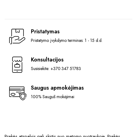
multiple
variants.
The
options
may
Pristatymas
be
Pristatymo įvykdymo terminas: 1 - 15 d.d.
chosen
on
the
Konsultacijos
product
Susisiekite: +370 347 51783
page
Saugus apmokėjimas
100% Saugūs mokėjimai
Prekės atspalvis gali skirtis nuo matomo nuotraukoje. Prekės