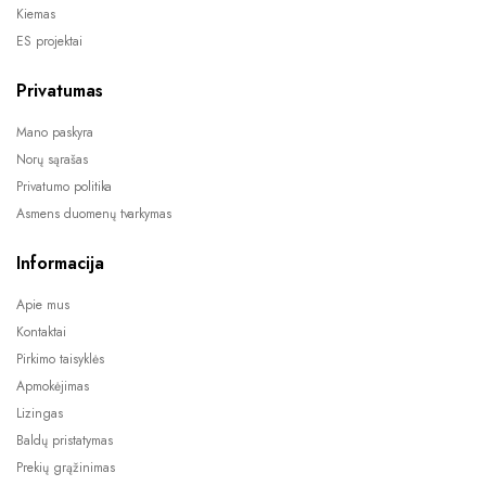
Kiemas
ES projektai
Privatumas
Mano paskyra
Norų sąrašas
Privatumo politika
Asmens duomenų tvarkymas
Informacija
Apie mus
Kontaktai
Pirkimo taisyklės
Apmokėjimas
Lizingas
Baldų pristatymas
Prekių grąžinimas