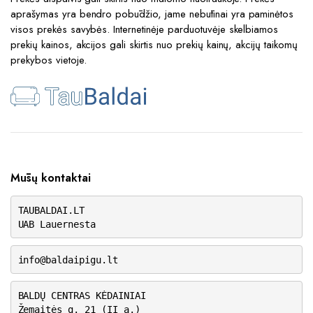
aprašymas yra bendro pobūdžio, jame nebūtinai yra paminėtos
visos prekės savybės. Internetinėje parduotuvėje skelbiamos
prekių kainos, akcijos gali skirtis nuo prekių kainų, akcijų taikomų
prekybos vietoje.
Mūsų kontaktai
TAUBALDAI.LT
UAB Lauernesta
info@baldaipigu.lt
BALDŲ CENTRAS KĖDAINIAI
Žemaitės g. 21 (II a.)