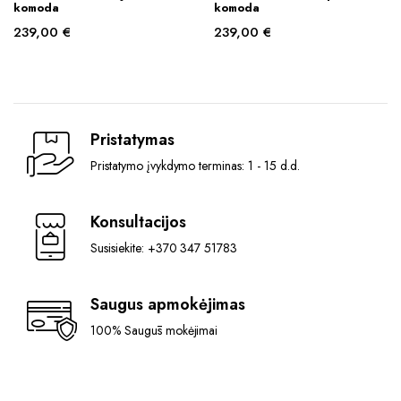
komoda
komoda
239,00
€
239,00
€
Pristatymas
Pristatymo įvykdymo terminas: 1 - 15 d.d.
Konsultacijos
Susisiekite: +370 347 51783
Saugus apmokėjimas
100% Saugūs mokėjimai