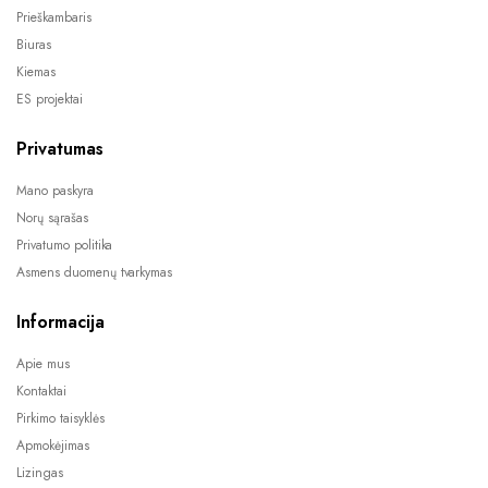
Prieškambaris
Biuras
Kiemas
ES projektai
Privatumas
Mano paskyra
Norų sąrašas
Privatumo politika
Asmens duomenų tvarkymas
Informacija
Apie mus
Kontaktai
Pirkimo taisyklės
Apmokėjimas
Lizingas