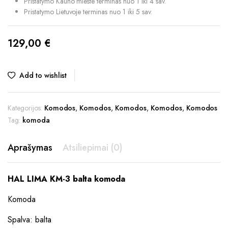
Pristatymo Kauno mieste terminas nuo 1 iki 4 sav.
Pristatymo Lietuvoje terminas nuo 1 iki 5 sav.
129,00
€
Add to wishlist
Kategorijos:
Komodos
,
Komodos
,
Komodos
,
Komodos
,
Komodos
Tag:
komoda
Aprašymas
Atsiliepimai (0)
HAL LIMA KM-3 balta komoda
Komoda
Spalva: balta