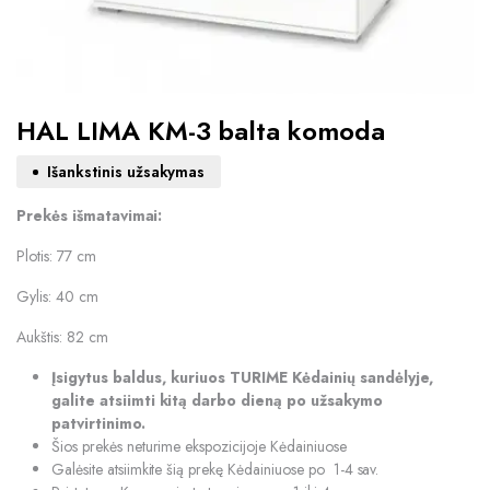
HAL LIMA KM-3 balta komoda
Išankstinis užsakymas
Prekės išmatavimai:
Plotis: 77 cm
Gylis: 40 cm
Aukštis: 82 cm
Įsigytus baldus, kuriuos TURIME Kėdainių sandėlyje,
galite atsiimti kitą darbo dieną po užsakymo
patvirtinimo.
Šios prekės neturime ekspozicijoje Kėdainiuose
Galėsite atsiimkite šią prekę Kėdainiuose po 1-4 sav.