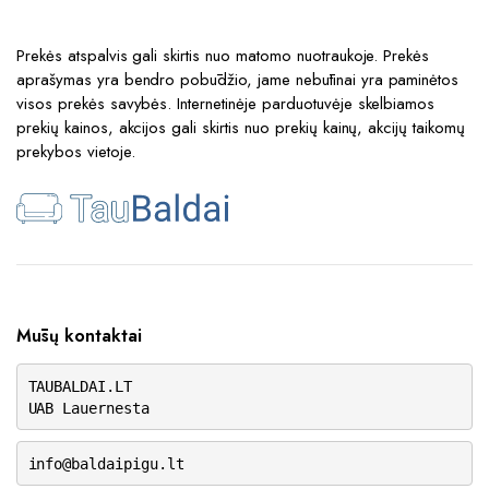
Prekės atspalvis gali skirtis nuo matomo nuotraukoje. Prekės
aprašymas yra bendro pobūdžio, jame nebūtinai yra paminėtos
visos prekės savybės. Internetinėje parduotuvėje skelbiamos
prekių kainos, akcijos gali skirtis nuo prekių kainų, akcijų taikomų
prekybos vietoje.
Mūsų kontaktai
TAUBALDAI.LT
UAB Lauernesta
info@baldaipigu.lt