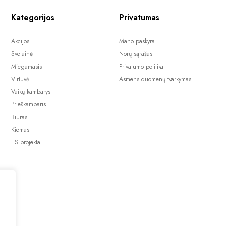
Kategorijos
Privatumas
Akcijos
Mano paskyra
Svetainė
Norų sąrašas
Miegamasis
Privatumo politika
Virtuvė
Asmens duomenų tvarkymas
Vaikų kambarys
Prieškambaris
Biuras
Kiemas
ES projektai