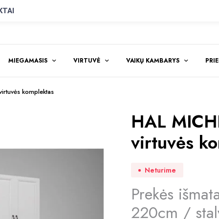
KTAI
MIEGAMASIS
VIRTUVĖ
VAIKŲ KAMBARYS
PRI
irtuvės komplektas
HAL MICHE
virtuvės k
Neturime
Prekės išmata
220cm / stal