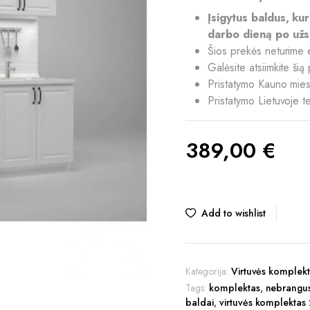
Įsigytus baldus, ku
darbo dieną po užs
Šios prekės neturime 
Galėsite atsiimkite ši
Pristatymo Kauno miest
Pristatymo Lietuvoje t
389,00
€
Add to wishlist
Kategorija:
Virtuvės komplekt
Tags:
komplektas
,
nebrangus
baldai
,
virtuvės komplektas