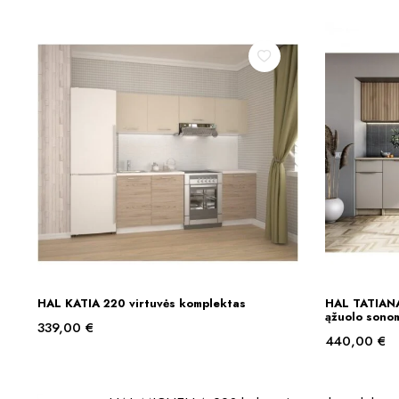
HAL KATIA 220 virtuvės komplektas
HAL TATIANA
Į KREPŠELĮ
ąžuolo sonom
339,00
€
440,00
€