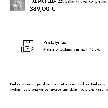
HAL MICHELLA 220 baltas virtuvės komplektas
389,00
€
Pristatymas
Pristatymo įvykdymo terminas: 1 - 15 d.d.
Prekės atspalvis gali skirtis nuo matomo nuotraukoje. Prekės a
skelbiamos prekių kainos, akcijos gali skirtis nuo prekių kainų, 