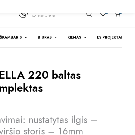
+370 347 51783
1
0
I-V: 10.00 – 18.00
EŠKAMBARIS
BIURAS
KIEMAS
ES PROJEKTAI
LLA 220 baltas
omplektas
vimai: nustatytas ilgis –
viršio storis – 16mm