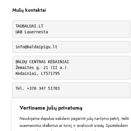
Mūsų kontaktai
TAUBALDAI.LT
UAB Lauernesta
info@baldaipigu.lt
BALDŲ CENTRAS KĖDAINIAI
Žemaitės g. 21 (II a.)
Kėdainiai, LT571795
Tel. +370 347 51783
I-V: 10.00 – 18.00
VI: 9.00 – 15.00
Vertiname jūsų privatumą
VII: Nedirbame
Naudojame slapukus siekdami pagerinti jūsų naršymo patirtį, teikti
suasmenintus skelbimus ar turinį ir analizuoti srautą. Spustelėdami