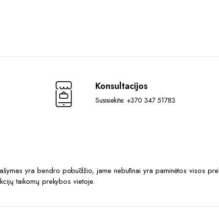
Konsultacijos
Susisiekite: +370 347 51783
prašymas yra bendro pobūdžio, jame nebūtinai yra paminėtos visos prek
akcijų taikomų prekybos vietoje.