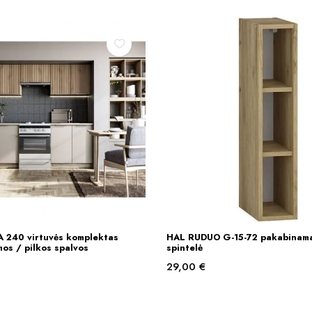
 240 virtuvės komplektas
HAL RUDUO G-15-72 pakabinama
Į KREPŠELĮ
Į KREPŠELĮ
os / pilkos spalvos
spintelė
29,00
€