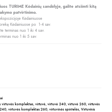
riuos TURIME Kėdainių sandėlyje, galite atsiimti kitą
akymo patvirtinimo.
ekspozicijoje Kėdainiuose
ą prekę Kėdainiuose po 1-4 sav.
e terminas nuo 1 iki 4 sav.
erminas nuo 1 iki 5 sav.
ai
 virtuvės komplektas
,
virtuvė
,
virtuvė 240
,
virtuvė 260
,
virtuvės
 240
,
virtuvės komplektas 260
,
virtuvinės spintelės
,
Virtuvinis