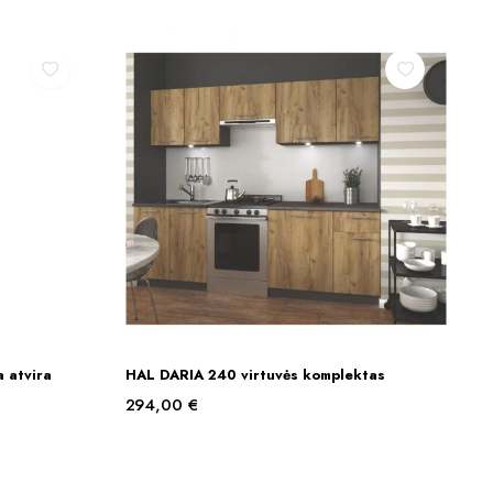
 atvira
HAL DARIA 240 virtuvės komplektas
Į KREPŠELĮ
294,00
€