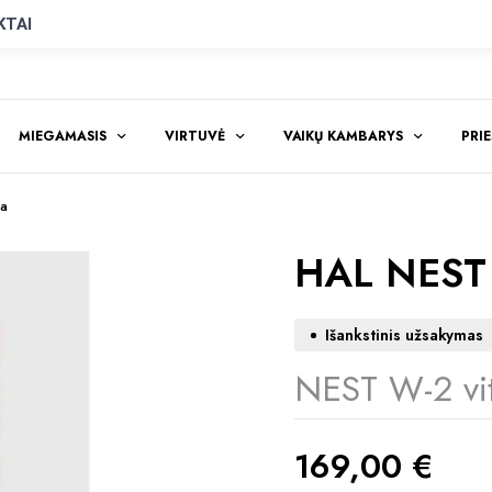
KTAI
MIEGAMASIS
VIRTUVĖ
VAIKŲ KAMBARYS
PRI
na
HAL NEST W
Išankstinis užsakymas
NEST W-2 vit
169,00
€