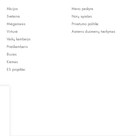
Akcijos
Mano paskyra
Svetainė
Norų sąrašas
Miegamasis
Privatumo politika
Virtuvė
Asmens duomenų tvarkymas
Vaikų kambarys
Prieškambaris
Biuras
Kiemas
ES projektai