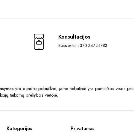
Konsultacijos
Susisiekite: +370 347 51783
prašymas yra bendro pobūdžio, jame nebūtinai yra paminėtos visos prek
akcijų taikomų prekybos vietoje.
Kategorijos
Privatumas