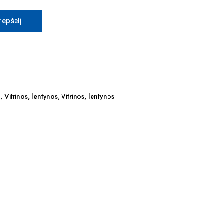
krepšelį
s
,
Vitrinos, lentynos
,
Vitrinos, lentynos