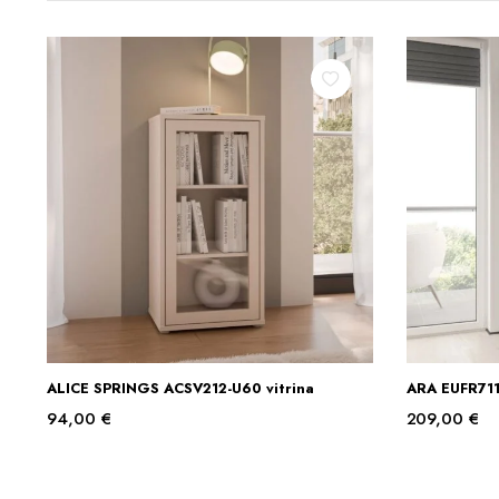
ALICE SPRINGS ACSV212-U60 vitrina
ARA EUFR711
Į KREPŠELĮ
94,00
€
209,00
€