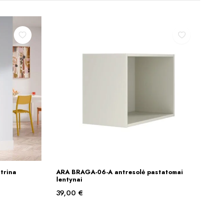
trina
ARA BRAGA-06-A antresolė pastatomai
Į KREPŠELĮ
lentynai
39,00
€