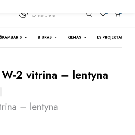
+370 347 51783
1
0
I-V: 10.00 – 18.00
EŠKAMBARIS
BIURAS
KIEMAS
ES PROJEKTAI
-2 vitrina – lentyna
rina – lentyna