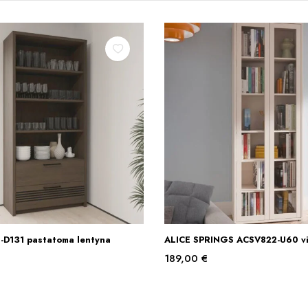
-D131 pastatoma lentyna
ALICE SPRINGS ACSV822-U60 vi
Į KREPŠELĮ
Į KREPŠELĮ
189,00
€