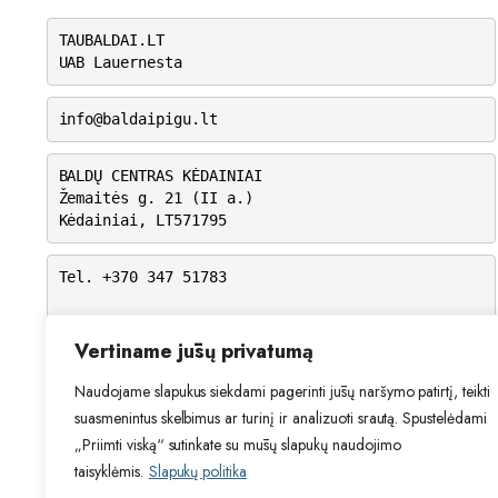
TAUBALDAI.LT
UAB Lauernesta
info@baldaipigu.lt
BALDŲ CENTRAS KĖDAINIAI
Žemaitės g. 21 (II a.)
Kėdainiai, LT571795
Tel. +370 347 51783
I-V: 10.00 – 18.00
VI: 9.00 – 15.00
Vertiname jūsų privatumą
VII: Nedirbame
Naudojame slapukus siekdami pagerinti jūsų naršymo patirtį, teikti
suasmenintus skelbimus ar turinį ir analizuoti srautą. Spustelėdami
„Priimti viską“ sutinkate su mūsų slapukų naudojimo
taisyklėmis.
Slapukų politika