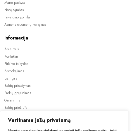
Mano paskyra
Norų sąrašas
Privatumo politika
Asmens duomenų tvarkymas
Informacija
Apie mus
Kontaktai
Pirkimo taisyklės
Apmokėjimas
Lizingas
Baldų pristatymas
Prekių grąžinimas
Garantinis
Baldų priežiūra
ES projektai
Vertiname jūsų privatumą
Naudojame slapukus siekdami pagerinti jūsų naršymo patirtį, teikti