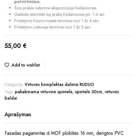
patvirtinimo.
Šios prekės neturime ekspozicijoje Kėdainiuose
Galėsite atsiimkite šią prekę Kėdainiuose po 1-4 sav.
Pristatymo Kauno mieste terminas nuo 1 iki 4 sav.
Pristatymo Lietuvoje terminas nuo 1 iki 5 sav.
55,00
€
Add to wishlist
Kategorija:
Virtuvės komplektas dalimis RUDUO
Tags:
pakabinama virtuvinė spintelė
,
spintelė 30cm
,
virtuvės
baldai
Aprašymas
Fasadas pagamintas iš MDF plokštės 16 mm, dengtos PVC