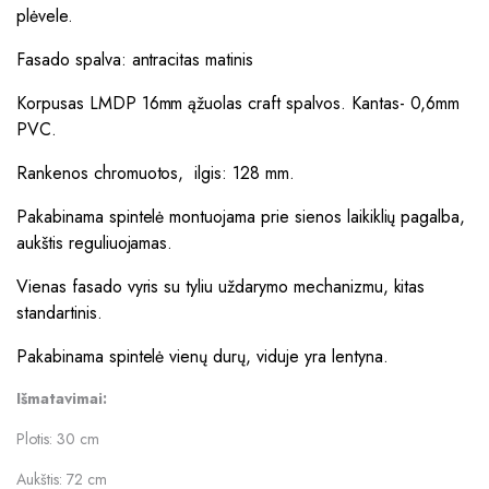
plėvele.
Fasado spalva: antracitas matinis
Korpusas LMDP 16mm ąžuolas craft spalvos. Kantas- 0,6mm
PVC.
Rankenos chromuotos, ilgis: 128 mm.
Pakabinama spintelė montuojama prie sienos laikiklių pagalba,
aukštis reguliuojamas.
Vienas fasado vyris su tyliu uždarymo mechanizmu, kitas
standartinis.
Pakabinama spintelė vienų durų, viduje yra lentyna.
Išmatavimai:
Plotis: 30 cm
Aukštis: 72 cm