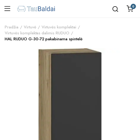
0
Pradžia
Virtuvė
Virtuvės komplektai
Virtuvės komplektas dalimis RUDUO
HAL RUDUO G-30-72 pakabinama spintelė