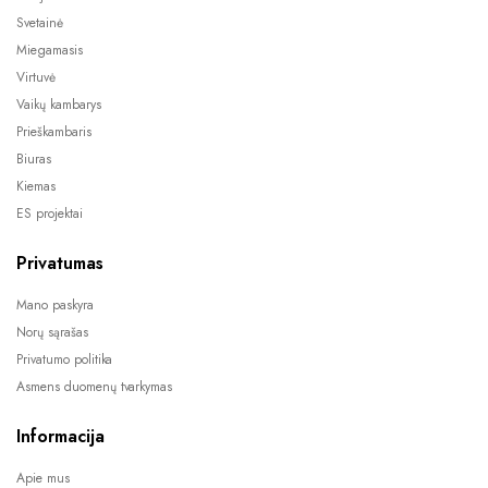
Svetainė
Miegamasis
Virtuvė
Vaikų kambarys
Prieškambaris
Biuras
Kiemas
ES projektai
Privatumas
Mano paskyra
Norų sąrašas
Privatumo politika
Asmens duomenų tvarkymas
Informacija
Apie mus