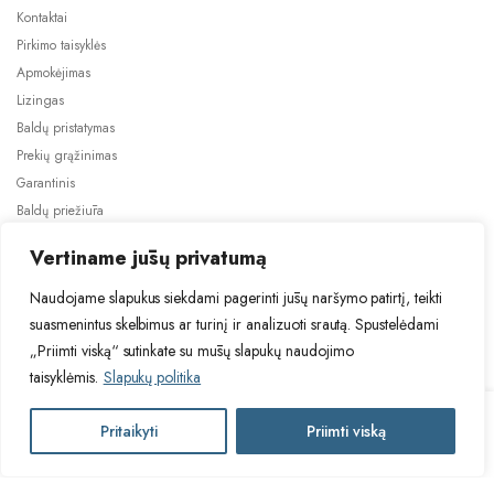
Kontaktai
Pirkimo taisyklės
Apmokėjimas
Lizingas
Baldų pristatymas
Prekių grąžinimas
Garantinis
Baldų priežiūra
ES projektai
Vertiname jūsų privatumą
Naudojame slapukus siekdami pagerinti jūsų naršymo patirtį, teikti
suasmenintus skelbimus ar turinį ir analizuoti srautą. Spustelėdami
„Priimti viską“ sutinkate su mūsų slapukų naudojimo
taisyklėmis.
Slapukų politika
2024 © Visos teisės saugomos. Be TauBaldai.lt sutikimo draudžiama
kopijuoti ir platinti svetainėje esančią informaciją.
HAL
Pritaikyti
Priimti viską
Į krepšelį
Asmens duomenų tvarkymas
Privatumo politika
SERGIO
antracito
spalvos