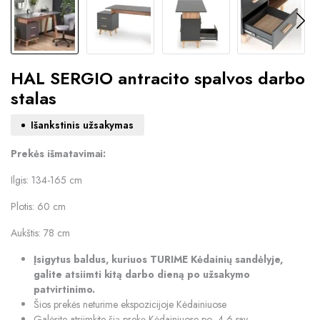
HAL SERGIO antracito spalvos darbo
stalas
Išankstinis užsakymas
Prekės išmatavimai:
Ilgis: 134-165 cm
Plotis: 60 cm
Aukštis: 78 cm
Įsigytus baldus, kuriuos TURIME Kėdainių sandėlyje,
galite atsiimti kitą darbo dieną po užsakymo
patvirtinimo.
Šios prekės neturime ekspozicijoje Kėdainiuose
Galėsite atsiimkite šią prekę Kėdainiuose po 4-6 sav.