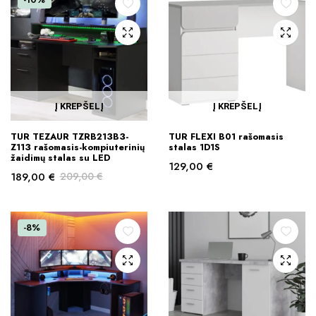
Į KREPŠELĮ
Į KREPŠELĮ
TUR TEZAUR TZRB213B3-
TUR FLEXI B01 rašomasis
Z113 rašomasis-kompiuterinių
stalas 1D1S
žaidimų stalas su LED
129,00
€
189,00
€
209,00
€
Original
Current
price
price
was:
is:
-8%
209,00 €.
189,00 €.