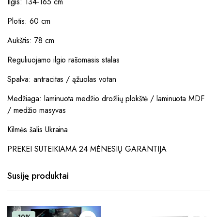
Ilgis: 134-165 cm
Plotis: 60 cm
Aukštis: 78 cm
Reguliuojamo ilgio rašomasis stalas
Spalva: antracitas / ąžuolas votan
Medžiaga: laminuota medžio drožlių plokštė / laminuota MDF
/ medžio masyvas
Kilmės šalis Ukraina
PREKEI SUTEIKIAMA 24 MĖNESIŲ GARANTIJA
Susiję produktai
-10%