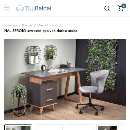
0
Pradžia
Biuras
Darbo stalai
HAL SERGIO antracito spalvos darbo stalas