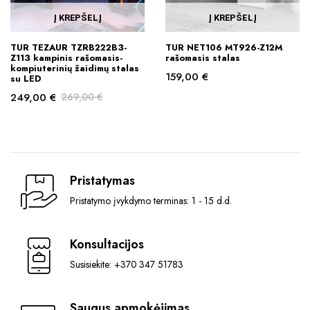
Į KREPŠELĮ
Į KREPŠELĮ
TUR TEZAUR TZRB222B3-
TUR NET106 MT926-Z12M
Z113 kampinis rašomasis-
rašomasis stalas
kompiuterinių žaidimų stalas
159,00
€
su LED
249,00
€
269,00
€
Original
Current
price
price
was:
is:
269,00 €.
249,00 €.
Pristatymas
Pristatymo įvykdymo terminas: 1 - 15 d.d.
Konsultacijos
Susisiekite: +370 347 51783
Saugus apmokėjimas