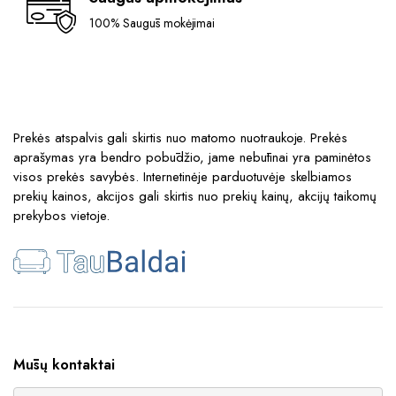
100% Saugūs mokėjimai
Prekės atspalvis gali skirtis nuo matomo nuotraukoje. Prekės
aprašymas yra bendro pobūdžio, jame nebūtinai yra paminėtos
visos prekės savybės. Internetinėje parduotuvėje skelbiamos
prekių kainos, akcijos gali skirtis nuo prekių kainų, akcijų taikomų
prekybos vietoje.
Mūsų kontaktai