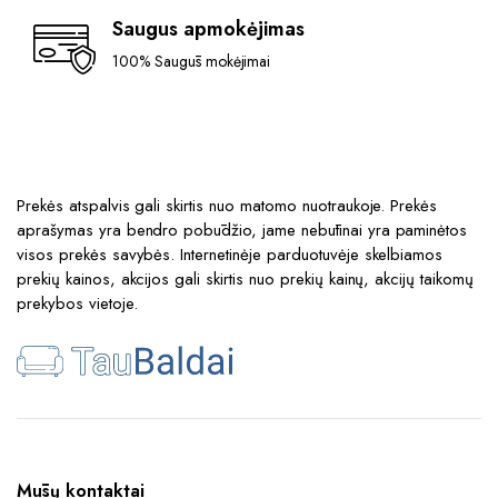
Saugus apmokėjimas
100% Saugūs mokėjimai
Prekės atspalvis gali skirtis nuo matomo nuotraukoje. Prekės
aprašymas yra bendro pobūdžio, jame nebūtinai yra paminėtos
visos prekės savybės. Internetinėje parduotuvėje skelbiamos
prekių kainos, akcijos gali skirtis nuo prekių kainų, akcijų taikomų
prekybos vietoje.
Mūsų kontaktai