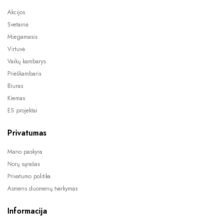
Akcijos
Svetainė
Miegamasis
Virtuvė
Vaikų kambarys
Prieškambaris
Biuras
Kiemas
ES projektai
Privatumas
Mano paskyra
Norų sąrašas
Privatumo politika
Asmens duomenų tvarkymas
Informacija