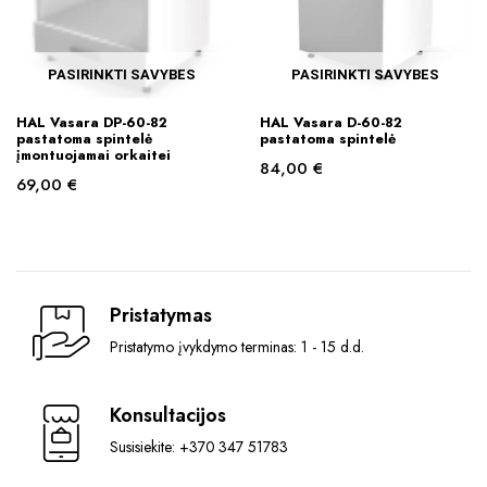
on
the
product
PASIRINKTI SAVYBES
PASIRINKTI SAVYBES
page
This
This
HAL Vasara DP-60-82
HAL Vasara D-60-82
product
product
pastatoma spintelė
pastatoma spintelė
įmontuojamai orkaitei
has
has
84,00
€
69,00
€
multiple
multiple
variants.
variants.
The
The
options
options
may
may
Pristatymas
be
be
chosen
chosen
Pristatymo įvykdymo terminas: 1 - 15 d.d.
on
on
the
the
Konsultacijos
product
product
page
Susisiekite: +370 347 51783
page