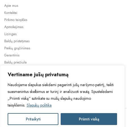
Apie mus
Kontaktai
Pirkimo taisyklės
Apmokėjimas
Lizingas
Baldų pristatymas
Prekių grąžinimas
Garantinis
Baldų priežiūra
ES projektai
Vertiname jūsų privatumą
Naudojame slapukus siekdami pagerinti jūsų naršymo patirtį, teikti
suasmenintus skelbimus ar turinį ir analizuoti srautą. Spustelėdami
„Priimti viską“ sutinkate su mūsų slapukų naudojimo
taisyklėmis.
Slapukų politika
2024 © Visos teisės saugomos. Be TauBaldai.lt sutikimo draudžiama
kopijuoti ir platinti svetainėje esančią informaciją.
HAL
Pritaikyti
Priimti viską
Į krepšelį
Asmens duomenų tvarkymas
Privatumo politika
Vasara