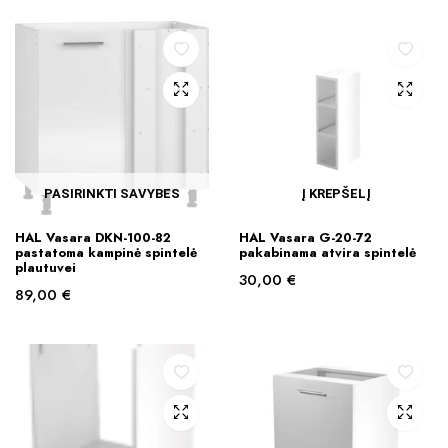
PASIRINKTI SAVYBES
Į KREPŠELĮ
This
HAL Vasara DKN-100-82
HAL Vasara G-20-72
product
pastatoma kampinė spintelė
pakabinama atvira spintelė
plautuvei
has
30,00
€
89,00
€
multiple
variants.
The
options
may
be
chosen