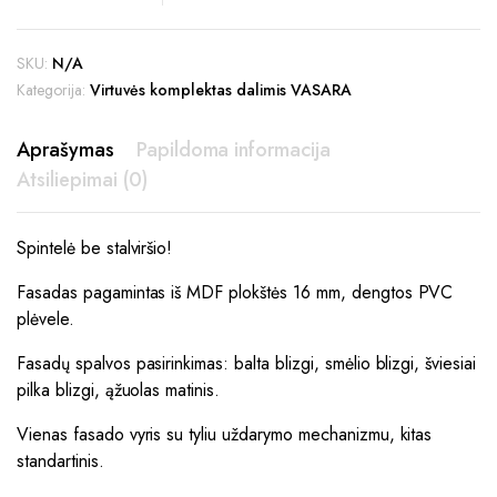
SKU:
N/A
Kategorija:
Virtuvės komplektas dalimis VASARA
Aprašymas
Papildoma informacija
Atsiliepimai (0)
Spintelė be stalviršio!
Fasadas pagamintas iš MDF plokštės 16 mm, dengtos PVC
plėvele.
Fasadų spalvos pasirinkimas: balta blizgi, smėlio blizgi, šviesiai
pilka blizgi, ąžuolas matinis.
Vienas fasado vyris su tyliu uždarymo mechanizmu, kitas
standartinis.