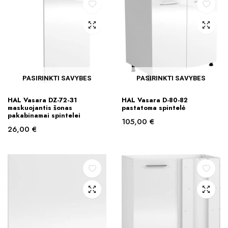
PASIRINKTI SAVYBES
PASIRINKTI SAVYBES
This
This
HAL Vasara DZ-72-31
HAL Vasara D-80-82
product
product
maskuojantis šonas
pastatoma spintelė
pakabinamai spintelei
has
has
105,00
€
26,00
€
multiple
multiple
variants.
variants.
The
The
options
options
may
may
be
be
chosen
chosen
on
on