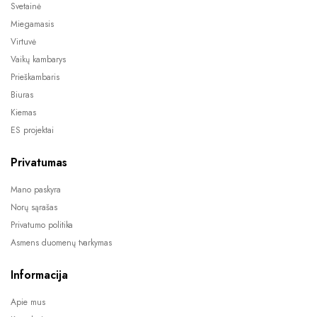
Svetainė
Miegamasis
Virtuvė
Vaikų kambarys
Prieškambaris
Biuras
Kiemas
ES projektai
Privatumas
Mano paskyra
Norų sąrašas
Privatumo politika
Asmens duomenų tvarkymas
Informacija
Apie mus