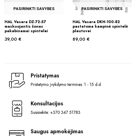
the
the
product
product
PASIRINKTI SAVYBES
PASIRINKTI SAVYBES
page
page
This
This
HAL Vasara DZ-72-57
HAL Vasara DKN-100-82
product
product
maskuojantis šonas
pastatoma kampinė spintelė
pakabinamai spintelei
plautuvei
has
has
39,00
€
89,00
€
multiple
multiple
variants.
variants.
The
The
options
options
may
may
Pristatymas
be
be
chosen
chosen
Pristatymo įvykdymo terminas: 1 - 15 d.d.
on
on
the
the
Konsultacijos
product
product
page
Susisiekite: +370 347 51783
page
Saugus apmokėjimas