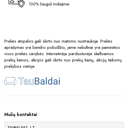
100% Saugūs mokėjimai
Prekės atspalvis gali skirtis nuo matomo nuotraukoje. Prekės
aprašymas yra bendro pobūdžio, jame nebūtinai yra paminėtos
visos prekės savybės. Internetinėje parduotuvėje skelbiamos
prekių kainos, akcijos gali skirtis nuo prekių kainų, akcijų taikomų
prekybos vietoje.
Mūsų kontaktai
TAUBALDAI.LT