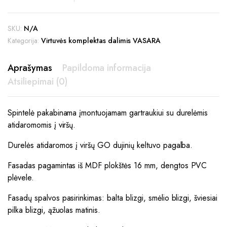
SKU:
N/A
Kategorija:
Virtuvės komplektas dalimis VASARA
Aprašymas
Papildoma informacija
Atsiliepimai (0)
Spintelė pakabinama įmontuojamam gartraukiui su durelėmis
atidaromomis į viršų.
Durelės atidaromos į viršų GO dujinių keltuvo pagalba.
Fasadas pagamintas iš MDF plokštės 16 mm, dengtos PVC
plėvele.
Fasadų spalvos pasirinkimas: balta blizgi, smėlio blizgi, šviesiai
pilka blizgi, ąžuolas matinis.