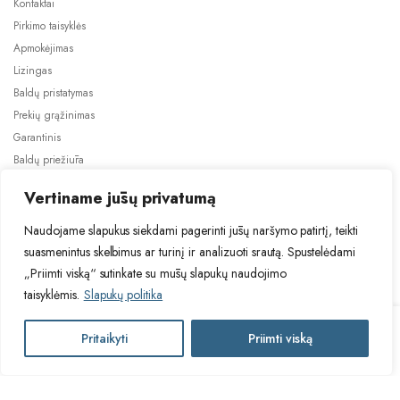
Kontaktai
Pirkimo taisyklės
Apmokėjimas
Lizingas
Baldų pristatymas
Prekių grąžinimas
Garantinis
Baldų priežiūra
ES projektai
Vertiname jūsų privatumą
Naudojame slapukus siekdami pagerinti jūsų naršymo patirtį, teikti
suasmenintus skelbimus ar turinį ir analizuoti srautą. Spustelėdami
„Priimti viską“ sutinkate su mūsų slapukų naudojimo
taisyklėmis.
Slapukų politika
2024 © Visos teisės saugomos. Be TauBaldai.lt sutikimo draudžiama
kopijuoti ir platinti svetainėje esančią informaciją.
HAL
Pritaikyti
Priimti viską
Į krepšelį
Asmens duomenų tvarkymas
Privatumo politika
Vasara
GO-
50-