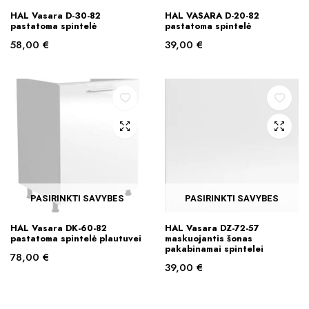
This
HAL Vasara D-30-82
HAL VASARA D-20-82
product
pastatoma spintelė
pastatoma spintelė
has
58,00
€
39,00
€
multiple
variants.
The
options
may
be
chosen
on
the
PASIRINKTI SAVYBES
PASIRINKTI SAVYBES
product
This
This
page
HAL Vasara DK-60-82
HAL Vasara DZ-72-57
product
product
pastatoma spintelė plautuvei
maskuojantis šonas
pakabinamai spintelei
has
has
78,00
€
39,00
€
multiple
multiple
variants.
variants.
The
The