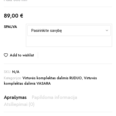
89,00
€
SPALVA
Add to wishlist
SKU:
N/A
Kategorijos:
Virtuvės komplektas dalimis RUDUO
,
Virtuvės
komplektas dalimis VASARA
Aprašymas
Papildoma informacija
Atsiliepimai (0)