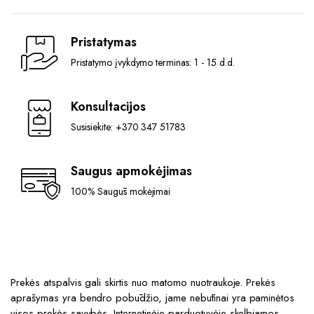
options
options
may
may
Pristatymas
be
be
chosen
chosen
Pristatymo įvykdymo terminas: 1 - 15 d.d.
on
on
the
the
Konsultacijos
product
product
page
Susisiekite: +370 347 51783
page
Saugus apmokėjimas
100% Saugūs mokėjimai
Prekės atspalvis gali skirtis nuo matomo nuotraukoje. Prekės
aprašymas yra bendro pobūdžio, jame nebūtinai yra paminėtos
visos prekės savybės. Internetinėje parduotuvėje skelbiamos