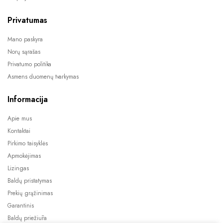
Privatumas
Mano paskyra
Norų sąrašas
Privatumo politika
Asmens duomenų tvarkymas
Informacija
Apie mus
Kontaktai
Pirkimo taisyklės
Apmokėjimas
Lizingas
Baldų pristatymas
Prekių grąžinimas
Garantinis
Baldų priežiūra