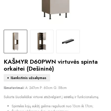
KAŠMYR D60PWN virtuvės spinta
orkaitei (Dešininė)
Išankstinis užsakymas
Išmatavimai:
A: 247cm P: 60cm G: 58cm
Sukurta šiuolaikiškai virtuvei atsižvelgiant į estetiką ir funkcionalumą.
Spintelės kojų aukštį galima reguliuoti nuo 13cm iki 17cm;