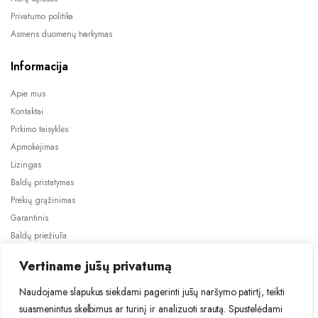
Privatumo politika
Asmens duomenų tvarkymas
Informacija
Apie mus
Kontaktai
Pirkimo taisyklės
Apmokėjimas
Lizingas
Baldų pristatymas
Prekių grąžinimas
Garantinis
Baldų priežiūra
ES projektai
Vertiname jūsų privatumą
Naudojame slapukus siekdami pagerinti jūsų naršymo patirtį, teikti
suasmenintus skelbimus ar turinį ir analizuoti srautą. Spustelėdami