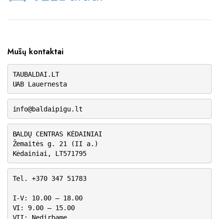
Mūsų kontaktai
TAUBALDAI.LT
UAB Lauernesta
info@baldaipigu.lt
BALDŲ CENTRAS KĖDAINIAI
Žemaitės g. 21 (II a.)
Kėdainiai, LT571795
Tel. +370 347 51783
I-V: 10.00 – 18.00
VI: 9.00 – 15.00
VII: Nedirbame