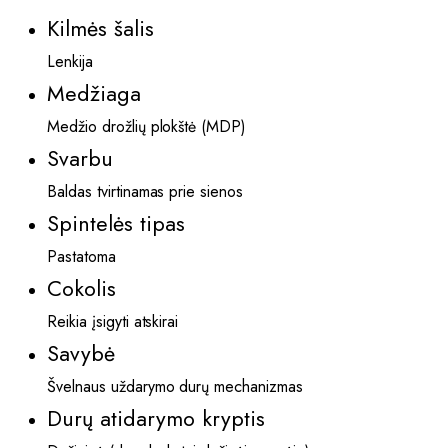
Kilmės šalis
Lenkija
Medžiaga
Medžio drožlių plokštė (MDP)
Svarbu
Baldas tvirtinamas prie sienos
Spintelės tipas
Pastatoma
Cokolis
Reikia įsigyti atskirai
Savybė
Švelnaus uždarymo durų mechanizmas
Durų atidarymo kryptis