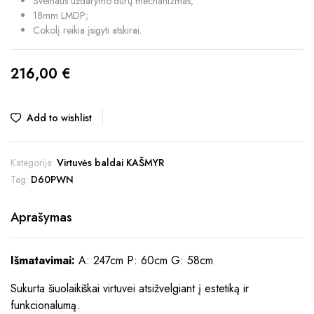
Švelnaus uždarymo durų mechanizmas;
18mm LMDP;
Cokolį reikia įsigyti atskirai.
216,00
€
Add to wishlist
Kategorija:
Virtuvės baldai KAŠMYR
Tag:
D60PWN
Aprašymas
Išmatavimai:
A: 247cm P: 60cm G: 58cm
Sukurta šiuolaikiškai virtuvei atsižvelgiant į estetiką ir
funkcionalumą.