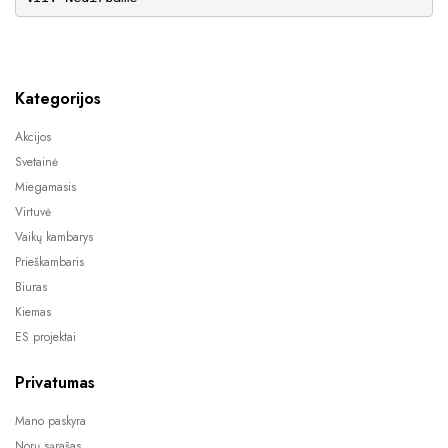
Kategorijos
Akcijos
Svetainė
Miegamasis
Virtuvė
Vaikų kambarys
Prieškambaris
Biuras
Kiemas
ES projektai
Privatumas
Mano paskyra
Norų sąrašas