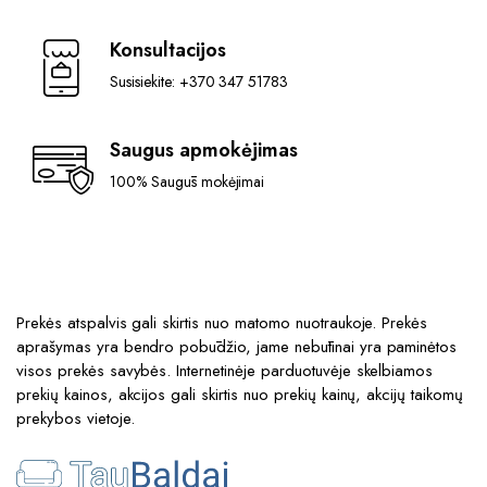
Konsultacijos
Susisiekite: +370 347 51783
Saugus apmokėjimas
100% Saugūs mokėjimai
Prekės atspalvis gali skirtis nuo matomo nuotraukoje. Prekės
aprašymas yra bendro pobūdžio, jame nebūtinai yra paminėtos
visos prekės savybės. Internetinėje parduotuvėje skelbiamos
prekių kainos, akcijos gali skirtis nuo prekių kainų, akcijų taikomų
prekybos vietoje.