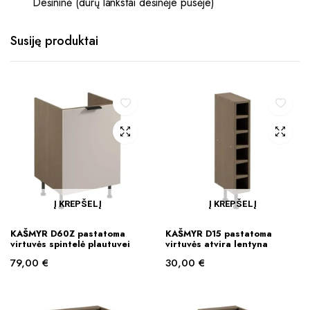
Dešininė (durų lankstai dešinėje pusėje)
Susiję produktai
Į KREPŠELĮ
Į KREPŠELĮ
KAŠMYR D60Z pastatoma
KAŠMYR D15 pastatoma
virtuvės spintelė plautuvei
virtuvės atvira lentyna
79,00
€
30,00
€