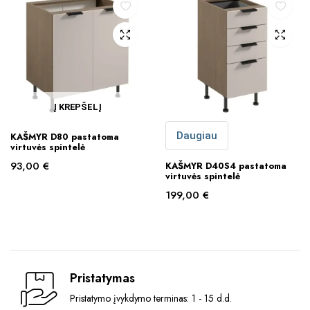
Į KREPŠELĮ
Daugiau
KAŠMYR D80 pastatoma
virtuvės spintelė
93,00
€
KAŠMYR D40S4 pastatoma
virtuvės spintelė
199,00
€
Pristatymas
Pristatymo įvykdymo terminas: 1 - 15 d.d.