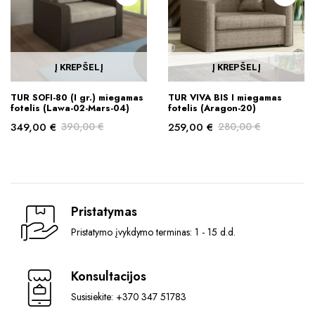
Į KREPŠELĮ
Į KREPŠELĮ
TUR SOFI-80 (I gr.) miegamas
TUR VIVA BIS I miegamas
fotelis (Lawa-02-Mars-04)
fotelis (Aragon-20)
349,00
€
390,00
€
259,00
€
280,00
€
Original
Current
Original
Current
price
price
price
price
was:
is:
was:
is:
390,00 €.
349,00 €.
280,00 €.
259,00 €.
Pristatymas
Pristatymo įvykdymo terminas: 1 - 15 d.d.
Konsultacijos
Susisiekite: +370 347 51783