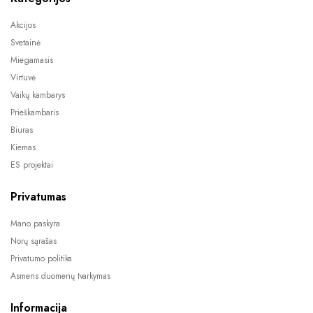
Akcijos
Svetainė
Miegamasis
Virtuvė
Vaikų kambarys
Prieškambaris
Biuras
Kiemas
ES projektai
Privatumas
Mano paskyra
Norų sąrašas
Privatumo politika
Asmens duomenų tvarkymas
Informacija