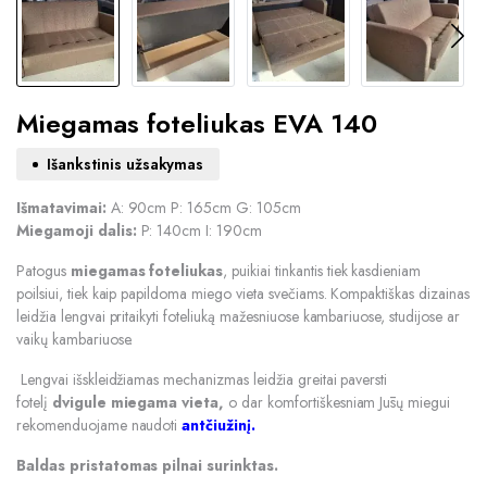
Miegamas foteliukas EVA 140
Išankstinis užsakymas
Išmatavimai:
A: 90cm P: 165cm G: 105cm
Miegamoji dalis:
P: 140cm I: 190cm
Patogus
miegamas foteliukas
, puikiai tinkantis tiek kasdieniam
poilsiui, tiek kaip papildoma miego vieta svečiams. Kompaktiškas dizainas
leidžia lengvai pritaikyti foteliuką mažesniuose kambariuose, studijose ar
vaikų kambariuose.
Lengvai išskleidžiamas mechanizmas leidžia greitai paversti
fotelį
dvigule miegama vieta,
o dar komfortiškesniam Jūsų miegui
rekomenduojame naudoti
antčiužinį.
Baldas pristatomas pilnai surinktas.