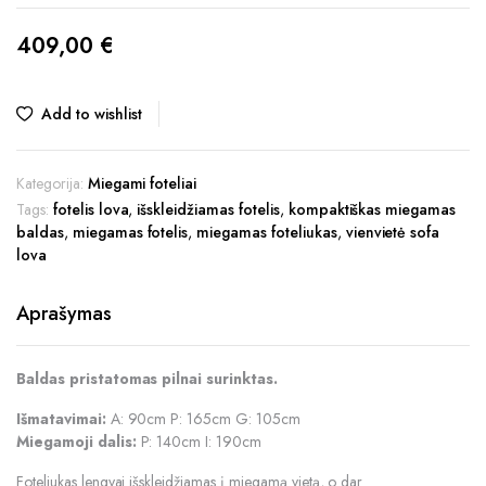
409,00
€
Add to wishlist
Kategorija:
Miegami foteliai
Tags:
fotelis lova
,
išskleidžiamas fotelis
,
kompaktiškas miegamas
baldas
,
miegamas fotelis
,
miegamas foteliukas
,
vienvietė sofa
lova
Aprašymas
Baldas pristatomas pilnai surinktas.
Išmatavimai:
A: 90cm P: 165cm G: 105cm
Miegamoji dalis:
P: 140cm I: 190cm
Foteliukas lengvai išskleidžiamas į miegamą vietą, o dar