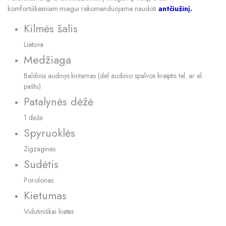
komfortiškesniam miegui rekomenduojame naudoti
antčiužinį.
Kilmės šalis
Lietuva
Medžiaga
Baldinis audinys kintamas (dėl audinio spalvos kreiptis tel. ar el.
paštu)
Patalynės dėžė
1 dėžė
Spyruoklės
Zigzaginės
Sudėtis
Porolonas
Kietumas
Vidutiniškai kietas