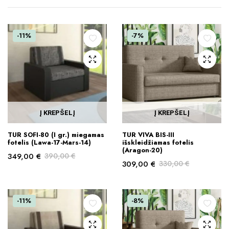
-11%
-7%
Į KREPŠELĮ
Į KREPŠELĮ
TUR SOFI-80 (I gr.) miegamas
TUR VIVA BIS-III
fotelis (Lawa-17-Mars-14)
išskleidžiamas fotelis
(Aragon-20)
349,00
€
390,00
€
309,00
€
330,00
€
Original
Current
Original
Current
price
price
price
price
was:
is:
was:
is:
390,00 €.
349,00 €.
-11%
-8%
330,00 €.
309,00 €.