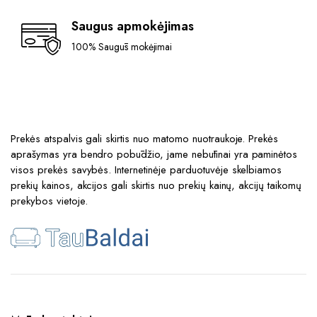
Saugus apmokėjimas
100% Saugūs mokėjimai
Prekės atspalvis gali skirtis nuo matomo nuotraukoje. Prekės
aprašymas yra bendro pobūdžio, jame nebūtinai yra paminėtos
visos prekės savybės. Internetinėje parduotuvėje skelbiamos
prekių kainos, akcijos gali skirtis nuo prekių kainų, akcijų taikomų
prekybos vietoje.