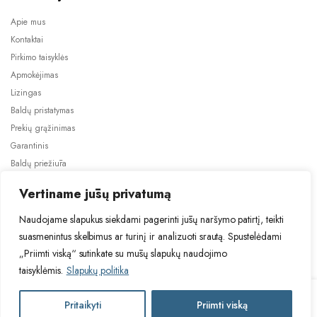
Apie mus
Kontaktai
Pirkimo taisyklės
Apmokėjimas
Lizingas
Baldų pristatymas
Prekių grąžinimas
Garantinis
Baldų priežiūra
ES projektai
Vertiname jūsų privatumą
Naudojame slapukus siekdami pagerinti jūsų naršymo patirtį, teikti
suasmenintus skelbimus ar turinį ir analizuoti srautą. Spustelėdami
„Priimti viską“ sutinkate su mūsų slapukų naudojimo
taisyklėmis.
Slapukų politika
2024 © Visos teisės saugomos. Be TauBaldai.lt sutikimo draudžiama
kopijuoti ir platinti svetainėje esančią informaciją.
Miegamas
Pritaikyti
Priimti viską
Į krepšelį
Asmens duomenų tvarkymas
Privatumo politika
foteliukas