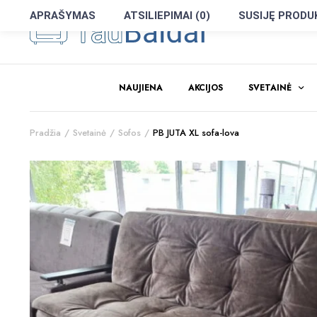
APRAŠYMAS
ATSILIEPIMAI (0)
SUSIJĘ PRODU
NAUJIENA
AKCIJOS
SVETAINĖ
Pradžia
Svetainė
Sofos
PB JUTA XL sofa-lova