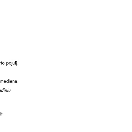
to pojūtį.
ų mediena.
udiniu
lt