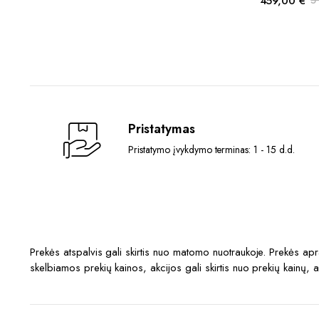
459,00
€
multiple
Original
Current
variants.
price
price
was:
is:
The
510,00 €.
459,00 €.
options
may
be
chosen
Pristatymas
on
the
Pristatymo įvykdymo terminas: 1 - 15 d.d.
product
page
Prekės atspalvis gali skirtis nuo matomo nuotraukoje. Prekės a
skelbiamos prekių kainos, akcijos gali skirtis nuo prekių kainų, 