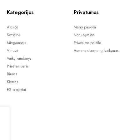
Kategorijos
Privatumas
Akcijos
Mano paskyra
Svetainė
Norų sąrašas
Miegamasis
Privatumo politika
Virtuvė
Asmens duomenų tvarkymas
Vaikų kambarys
Prieškambaris
Biuras
Kiemas
ES projektai