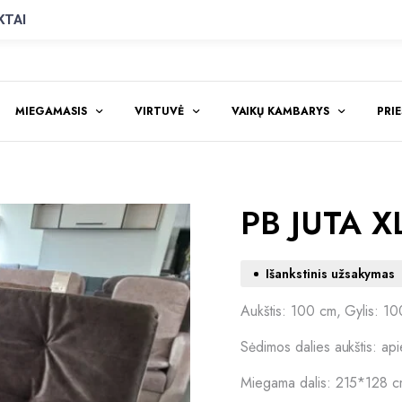
KTAI
MIEGAMASIS
VIRTUVĖ
VAIKŲ KAMBARYS
PRI
PB JUTA XL
Išankstinis užsakymas
Aukštis: 100 cm, Gylis: 10
Sėdimos dalies aukštis: ap
Miegama dalis: 215*128 c