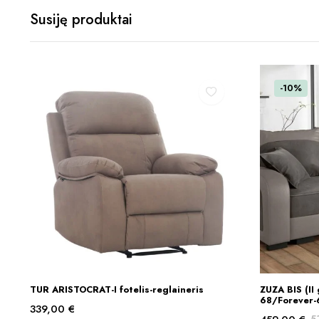
Susiję produktai
-10%
This
TUR ARISTOCRAT-I fotelis-reglaineris
ZUZA BIS (II 
PASIRINKTI SAVYBES
product
68/Forever-
339,00
€
has
5