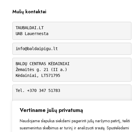
Mūsų kontaktai
TAUBALDAI.LT
UAB Lauernesta
info@baldaipigu.lt
BALDŲ CENTRAS KĖDAINIAI
Žemaitės g. 21 (II a.)
Kėdainiai, LT571795
Tel. +370 347 51783
I-V: 10.00 – 18.00
VI: 9.00 – 15.00
Vertiname jūsų privatumą
VII: Nedirbame
Naudojame slapukus siekdami pagerinti jūsų naršymo patirtį, teikti
suasmenintus skelbimus ar turinį ir analizuoti srautą. Spustelėdami