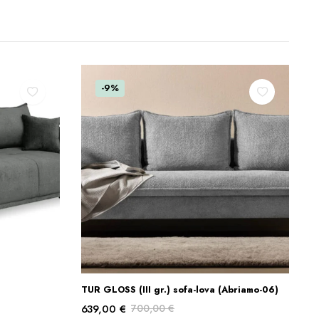
-9%
TUR GLOSS (III gr.) sofa-lova (Abriamo-06)
S
Į KREPŠELĮ
639,00
€
700,00
€