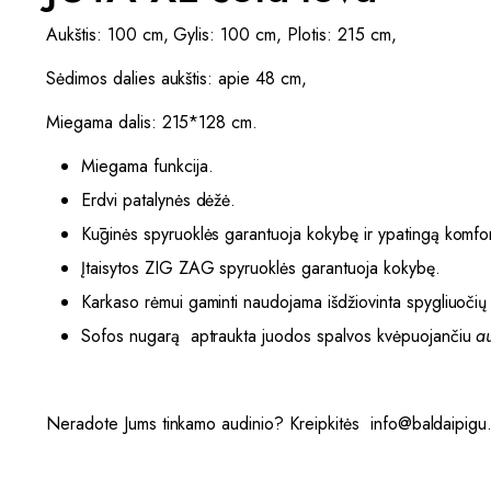
Aukštis: 100 cm, Gylis: 100 cm, Plotis: 215 cm,
Sėdimos dalies aukštis: apie 48 cm,
Miegama dalis: 215*128 cm.
Miegama funkcija.
Erdvi patalynės dėžė.
Kūginės spyruoklės garantuoja kokybę ir ypatingą komfor
Įtaisytos ZIG ZAG spyruoklės garantuoja kokybę.
Karkaso rėmui gaminti naudojama išdžiovinta spygliuoči
Sofos nugarą aptraukta juodos spalvos
kvėpuojančiu
a
Neradote Jums tinkamo audinio? Kreipkitės info@baldaipigu.