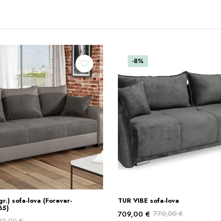
-8%
This
gr.) sofa-lova (Forever-
TUR VIBE sofa-lova
Į KREPŠELĮ
PASIRINKTI SAVYBE
product
65)
709,00
€
770,00
€
has
10,00
€