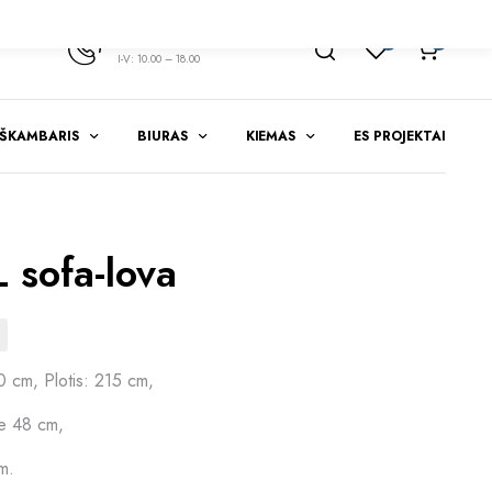
+370 347 51783
1
0
I-V: 10.00 – 18.00
EŠKAMBARIS
BIURAS
KIEMAS
ES PROJEKTAI
 sofa-lova
0 cm, Plotis: 215 cm,
ie 48 cm,
m.