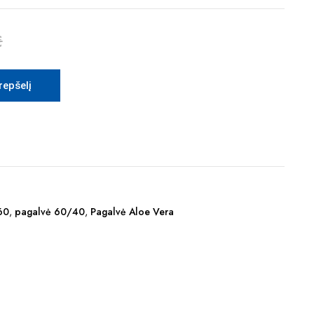
€
krepšelį
60
,
pagalvė 60/40
,
Pagalvė Aloe Vera