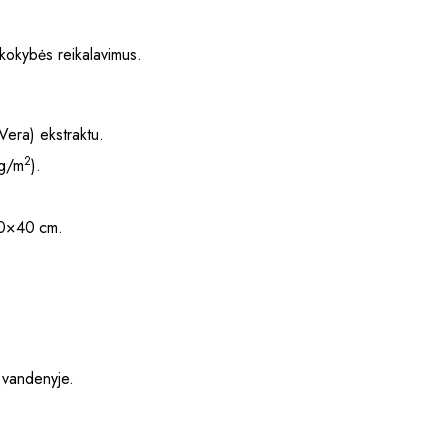
kokybės reikalavimus.
Vera) ekstraktu.
2
0g/m
).
×40 cm.
 vandenyje.