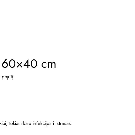
ht 60×40 cm
 pojūtį.
i, tokiam kaip infekcijos ir stresas.