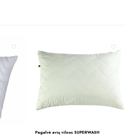
Pagalvė avių vilnos SUPERWASH
S
Į KREPŠELĮ