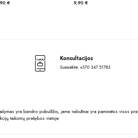
,90
€
9,90
€
has
multiple
variants.
The
options
may
be
chosen
Konsultacijos
on
Susisiekite: +370 347 51783
the
product
page
prašymas yra bendro pobūdžio, jame nebūtinai yra paminėtos visos prek
akcijų taikomų prekybos vietoje.