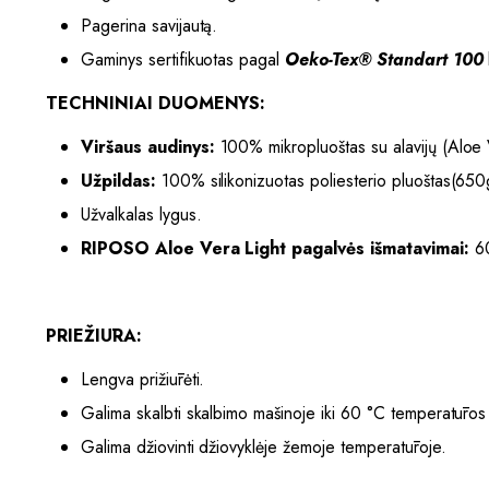
Pagerina savijautą.
Gaminys sertifikuotas pagal
Oeko-Tex® Standart 100
TECHNINIAI DUOMENYS:
Viršaus audinys:
100% mikropluoštas su alavijų (Aloe 
Užpildas:
100% silikonizuotas poliesterio pluoštas(65
Užvalkalas lygus.
RIPOSO Aloe Vera Light pagalvės išmatavimai:
60
PRIEŽIŪRA:
Lengva prižiūrėti.
Galima skalbti skalbimo mašinoje iki 60 °C temperatūros
Galima džiovinti džiovyklėje žemoje temperatūroje.