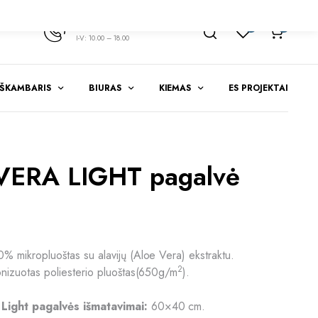
+370 347 51783
1
0
I-V: 10.00 – 18.00
EŠKAMBARIS
BIURAS
KIEMAS
ES PROJEKTAI
VERA LIGHT pagalvė
% mikropluoštas su alavijų (Aloe Vera) ekstraktu.
2
nizuotas poliesterio pluoštas(650g/m
).
ight pagalvės išmatavimai:
60×40 cm.