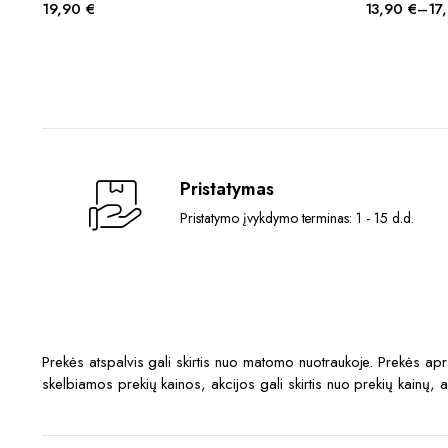
19,90
€
13,90
€
–
17
has
Price
multiple
range:
variants.
13,90 €
The
through
options
17,90 €
may
be
chosen
Pristatymas
on
Pristatymo įvykdymo terminas: 1 - 15 d.d.
the
product
page
Prekės atspalvis gali skirtis nuo matomo nuotraukoje. Prekės a
skelbiamos prekių kainos, akcijos gali skirtis nuo prekių kainų, 