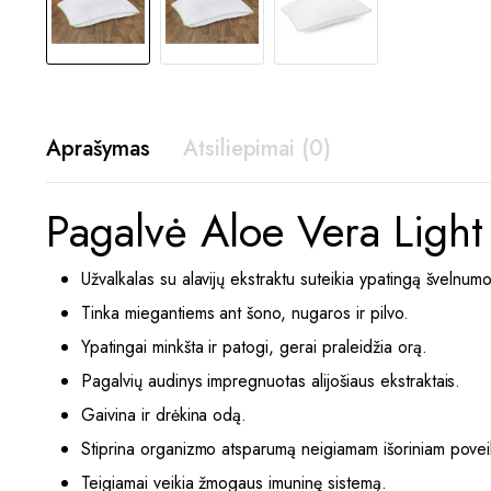
Aprašymas
Atsiliepimai (0)
Pagalvė Aloe Vera Lig
Užvalkalas su alavijų ekstraktu suteikia ypatingą švelnumo
Tinka miegantiems ant šono, nugaros ir pilvo.
Ypatingai minkšta ir patogi, gerai praleidžia orą.
Pagalvių audinys impregnuotas alijošiaus ekstraktais.
Gaivina ir drėkina odą.
Stiprina organizmo atsparumą neigiamam išoriniam poveikiu
Teigiamai veikia žmogaus imuninę sistemą.