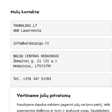
Mūsų kontaktai
TAUBALDAI.LT
UAB Lauernesta
info@baldaipigu.lt
BALDŲ CENTRAS KĖDAINIAI
Žemaitės g. 21 (II a.)
Kėdainiai, LT571795
Tel. +370 347 51783
I-V: 10.00 – 18.00
VI: 9.00 – 15.00
Vertiname jūsų privatumą
VII: Nedirbame
Naudojame slapukus siekdami pagerinti jūsų naršymo patirtį, teikti
suasmenintus skelbimus ar turinį ir analizuoti srautą. Spustelėdami