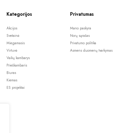
Kategorijos
Privatumas
Akcijos
Mano paskyra
Svetainė
Norų sąrašas
Miegamasis
Privatumo politika
Virtuvė
Asmens duomenų tvarkymas
Vaikų kambarys
Prieškambaris
Biuras
Kiemas
ES projektai