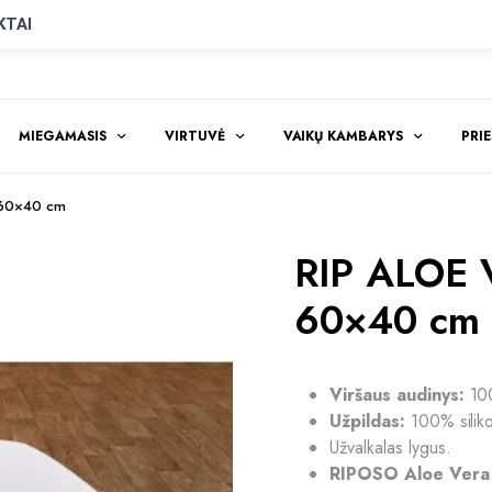
KTAI
MIEGAMASIS
VIRTUVĖ
VAIKŲ KAMBARYS
PRI
 60×40 cm
RIP ALOE 
60×40 cm
Viršaus audinys:
100
Užpildas:
100% siliko
Užvalkalas lygus.
RIPOSO Aloe Vera L