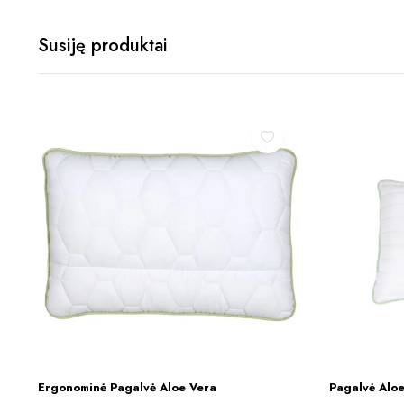
Susiję produktai
This
Ergonominė Pagalvė Aloe Vera
Pagalvė Aloe
Į KREPŠELĮ
product