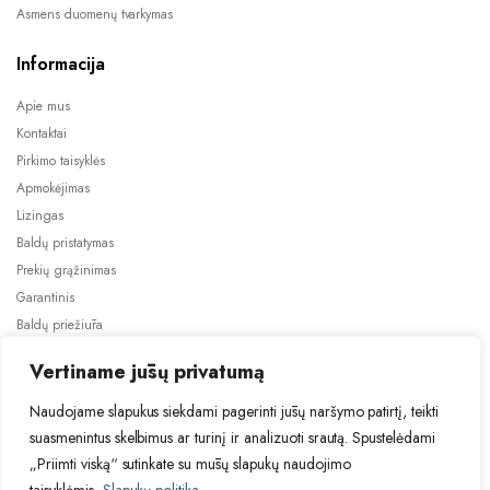
Asmens duomenų tvarkymas
Informacija
Apie mus
Kontaktai
Pirkimo taisyklės
Apmokėjimas
Lizingas
Baldų pristatymas
Prekių grąžinimas
Garantinis
Baldų priežiūra
ES projektai
Vertiname jūsų privatumą
Naudojame slapukus siekdami pagerinti jūsų naršymo patirtį, teikti
suasmenintus skelbimus ar turinį ir analizuoti srautą. Spustelėdami
„Priimti viską“ sutinkate su mūsų slapukų naudojimo