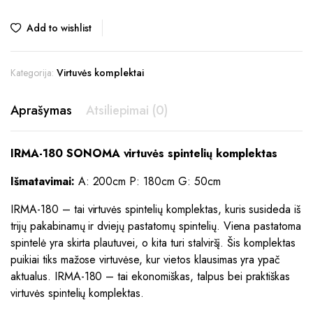
Add to wishlist
Kategorija:
Virtuvės komplektai
Aprašymas
Atsiliepimai (0)
IRMA-180 SONOMA virtuvės spintelių komplektas
Išmatavimai:
A: 200cm P: 180cm G: 50cm
IRMA-180 – tai virtuvės spintelių komplektas, kuris susideda iš
trijų pakabinamų ir dviejų pastatomų spintelių. Viena pastatoma
spintelė yra skirta plautuvei, o kita turi stalviršį. Šis komplektas
puikiai tiks mažose virtuvėse, kur vietos klausimas yra ypač
aktualus. IRMA-180 – tai ekonomiškas, talpus bei praktiškas
virtuvės spintelių komplektas.