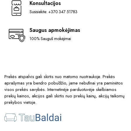
Konsultacijos
Susisiekite: +370 347 51783
Saugus apmokėjimas
100% Saugūs mokėjimai
Prekės atspalvis gali skirtis nuo matomo nuotraukoje. Prekės
aprašymas yra bendro pobūdžio, jame nebūtinai yra paminėtos
visos prekės savybės. Internetinėje parduotuvėje skelbiamos
prekių kainos, akcijos gali skirtis nuo prekių kainų, akcijų taikomų
prekybos vietoje.