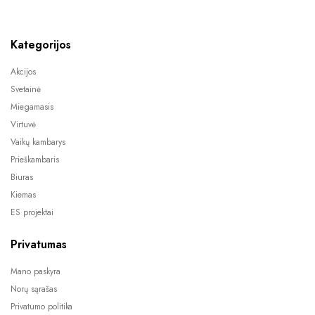
Kategorijos
Akcijos
Svetainė
Miegamasis
Virtuvė
Vaikų kambarys
Prieškambaris
Biuras
Kiemas
ES projektai
Privatumas
Mano paskyra
Norų sąrašas
Privatumo politika