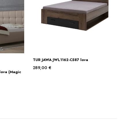
TUR JAWA JWL1162-C587 lova
Į KREPŠELĮ
289,00
€
 lova (Magic