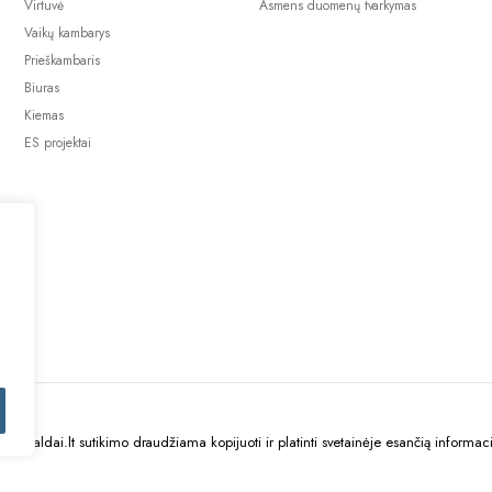
Virtuvė
Asmens duomenų tvarkymas
Vaikų kambarys
Prieškambaris
Biuras
Kiemas
ES projektai
uBaldai.lt sutikimo draudžiama kopijuoti ir platinti svetainėje esančią informaci