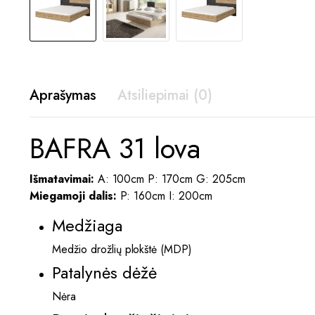
Aprašymas
Atsiliepimai (0)
BAFRA 31 lova
Išmatavimai:
A: 100cm P: 170cm G: 205cm
Miegamoji dalis:
P: 160cm I: 200cm
Medžiaga
Medžio drožlių plokštė (MDP)
Patalynės dėžė
Nėra