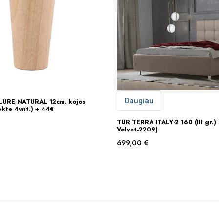
Daugiau
URE NATURAL 12cm. kojos
Į KREPŠELĮ
ekte 4vnt.) + 44€
TUR TERRA ITALY-2 160 (III gr.)
Velvet-2209)
699,00
€