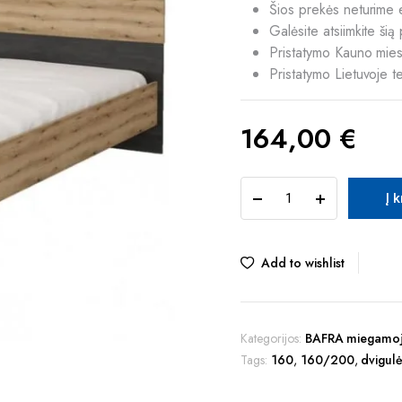
Šios prekės neturime 
Galėsite atsiimkite ši
Pristatymo Kauno mies
Pristatymo Lietuvoje t
164,00
€
TUR
Į 
BAFRA
31
lova
quantity
Add to wishlist
Kategorijos:
BAFRA miegamoj
Tags:
160
,
160/200
,
dvigul