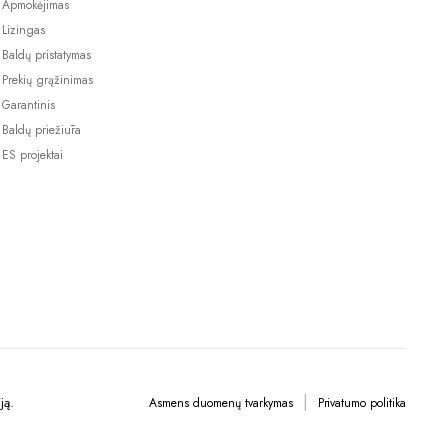
Apmokėjimas
Lizingas
Baldų pristatymas
Prekių grąžinimas
Garantinis
Baldų priežiūra
ES projektai
ją.
Asmens duomenų tvarkymas
Privatumo politika