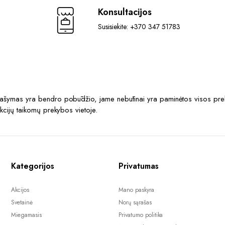
Konsultacijos
Susisiekite: +370 347 51783
prašymas yra bendro pobūdžio, jame nebūtinai yra paminėtos visos prek
akcijų taikomų prekybos vietoje.
Kategorijos
Privatumas
Akcijos
Mano paskyra
Svetainė
Norų sąrašas
Miegamasis
Privatumo politika