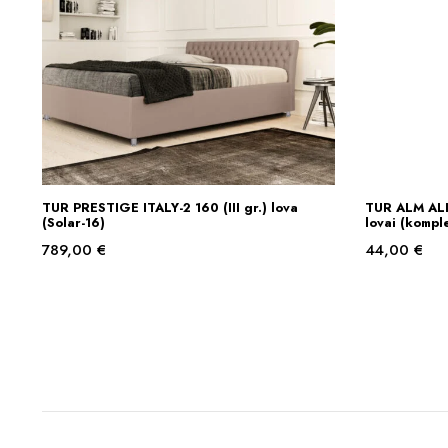
TUR PRESTIGE ITALY-2 160 (III gr.) lova
TUR ALM ALL
Į KREPŠELĮ
(Solar-16)
lovai (kompl
789,00
€
44,00
€