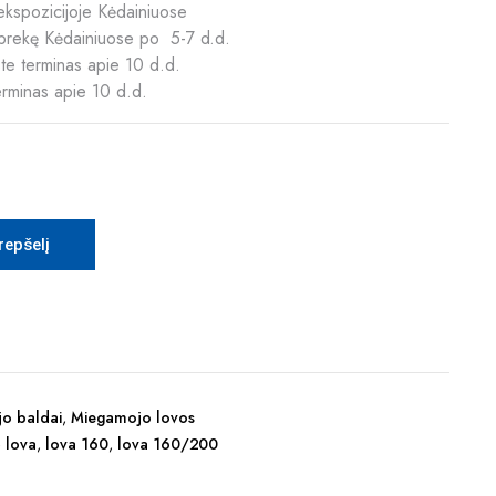
ekspozicijoje Kėdainiuose
ą prekę Kėdainiuose po 5-7 d.d.
te terminas apie 10 d.d.
erminas apie 10 d.d.
krepšelį
o baldai
,
Miegamojo lovos
ė lova
,
lova 160
,
lova 160/200