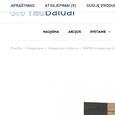
APRAŠYMAS
ATSILIEPIMAI (0)
SUSIJĘ PRODU
NAUJIENA
AKCIJOS
SVETAINĖ
Pradžia
Miegamasis
Miegamojo sistemos
BAFRA miegamojo ba