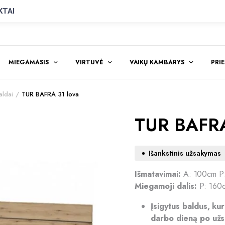
KTAI
MIEGAMASIS
VIRTUVĖ
VAIKŲ KAMBARYS
PRI
ldai
TUR BAFRA 31 lova
TUR BAFRA
Išankstinis užsakymas
Išmatavimai:
A: 100cm P
Miegamoji dalis:
P: 160c
Įsigytus baldus, ku
darbo dieną po užs