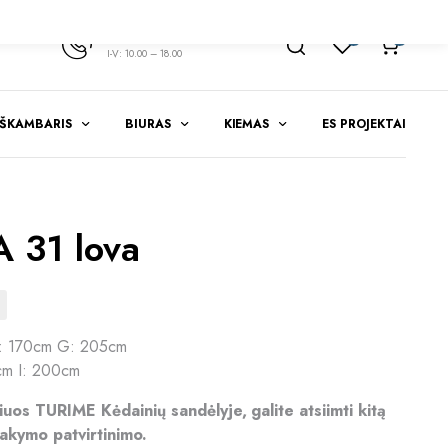
+370 347 51783
1
0
I-V: 10.00 – 18.00
EŠKAMBARIS
BIURAS
KIEMAS
ES PROJEKTAI
 31 lova
: 170cm G: 205cm
m I: 200cm
riuos TURIME Kėdainių sandėlyje, galite atsiimti kitą
akymo patvirtinimo.