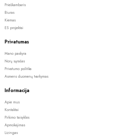
Prieškambaris
Biuras
Kiemas
ES projektai
Privatumas
Mano paskyra
Norų sąrašas
Privatumo politika
Asmens duomenų tvarkymas
Informacija
Apie mus
Kontaktai
Pirkimo taisyklės
Apmokėjimas
Lizingas