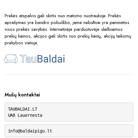
Prekės atspalvis gali skirtis nuo matomo nuotraukoje. Prekės
aprašymas yra bendro pobūdžio, jame nebūtinai yra paminėtos
visos prekės savybės. Internetinėje parduotuvėje skelbiamos
prekių kainos, akcijos gali skirtis nuo prekių kainų, akcijų taikomų
prekybos vietoje.
Mūsų kontaktai
TAUBALDAI.LT
UAB Lauernesta
info@baldaipigu.lt