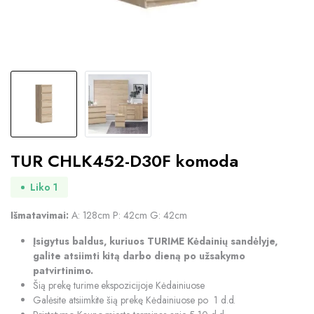
TUR CHLK452-D30F komoda
Liko 1
Išmatavimai:
A: 128cm P: 42cm G: 42cm
Įsigytus baldus, kuriuos TURIME Kėdainių sandėlyje,
galite atsiimti kitą darbo dieną po užsakymo
patvirtinimo.
Šią prekę turime ekspozicijoje Kėdainiuose
Galėsite atsiimkite šią prekę Kėdainiuose po 1 d.d.