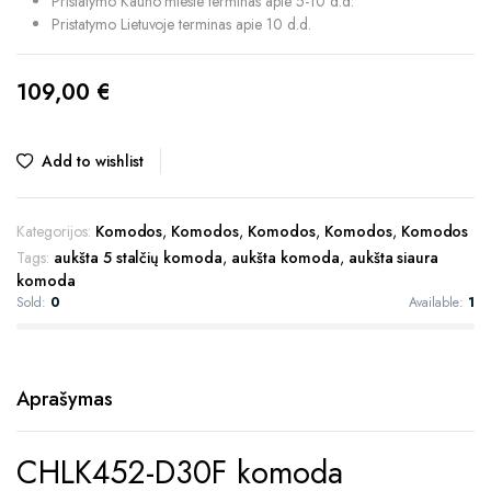
Pristatymo Kauno mieste terminas apie 5-10 d.d.
Pristatymo Lietuvoje terminas apie 10 d.d.
109,00
€
Add to wishlist
Kategorijos:
Komodos
,
Komodos
,
Komodos
,
Komodos
,
Komodos
Tags:
aukšta 5 stalčių komoda
,
aukšta komoda
,
aukšta siaura
komoda
Sold:
0
Available:
1
Aprašymas
CHLK452-D30F komoda