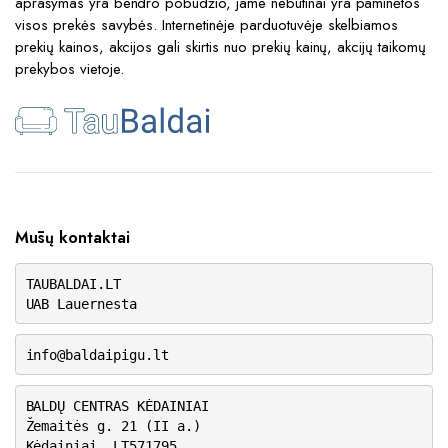
aprašymas yra bendro pobūdžio, jame nebūtinai yra paminėtos
visos prekės savybės. Internetinėje parduotuvėje skelbiamos
prekių kainos, akcijos gali skirtis nuo prekių kainų, akcijų taikomų
prekybos vietoje.
Mūsų kontaktai
TAUBALDAI.LT
UAB Lauernesta
info@baldaipigu.lt
BALDŲ CENTRAS KĖDAINIAI
Žemaitės g. 21 (II a.)
Kėdainiai, LT571795