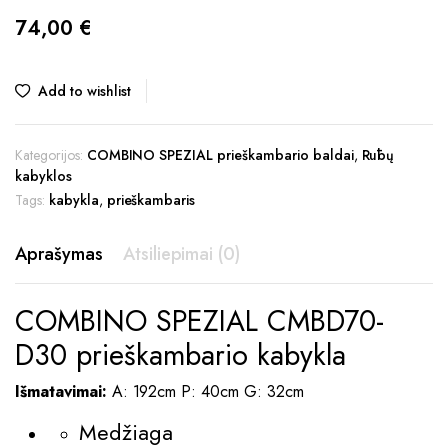
74,00
€
Add to wishlist
Kategorijos:
COMBINO SPEZIAL prieškambario baldai
,
Rūbų
kabyklos
Tags:
kabykla
,
prieškambaris
Aprašymas
Atsiliepimai (0)
COMBINO SPEZIAL CMBD70-
D30 prieškambario kabykla
Išmatavimai:
A: 192cm P: 40cm G: 32cm
Medžiaga