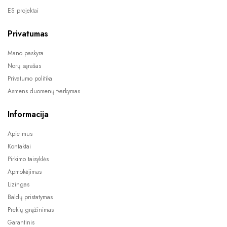
ES projektai
Privatumas
Mano paskyra
Norų sąrašas
Privatumo politika
Asmens duomenų tvarkymas
Informacija
Apie mus
Kontaktai
Pirkimo taisyklės
Apmokėjimas
Lizingas
Baldų pristatymas
Prekių grąžinimas
Garantinis