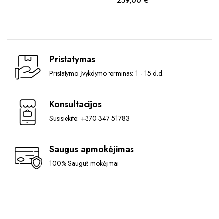
259,00
€
Original
Current
multiple
price
price
variants.
was:
is:
The
770,00 €.
709,00 €.
options
may
Pristatymas
be
Pristatymo įvykdymo terminas: 1 - 15 d.d.
chosen
on
the
Konsultacijos
product
Susisiekite: +370 347 51783
page
Saugus apmokėjimas
100% Saugūs mokėjimai