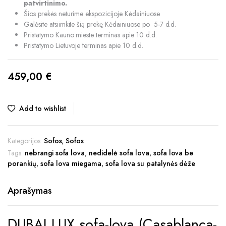
patvirtinimo.
Šios prekės neturime ekspozicijoje Kėdainiuose
Galėsite atsiimkite šią prekę Kėdainiuose po 5-7 d.d.
Pristatymo Kauno mieste terminas apie 10 d.d.
Pristatymo Lietuvoje terminas apie 10 d.d.
459,00
€
Add to wishlist
Kategorijos:
Sofos
,
Sofos
Tags:
nebrangi sofa lova
,
nedidelė sofa lova
,
sofa lova be
porankių
,
sofa lova miegama
,
sofa lova su patalynės dėže
Aprašymas
DUBAJ LUX sofa-lova (Casablanca-