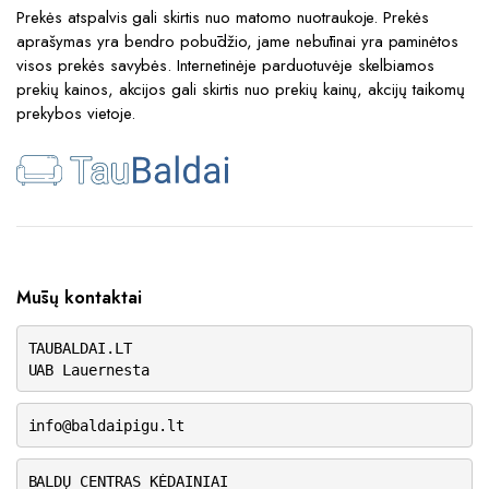
Prekės atspalvis gali skirtis nuo matomo nuotraukoje. Prekės
aprašymas yra bendro pobūdžio, jame nebūtinai yra paminėtos
visos prekės savybės. Internetinėje parduotuvėje skelbiamos
prekių kainos, akcijos gali skirtis nuo prekių kainų, akcijų taikomų
prekybos vietoje.
Mūsų kontaktai
TAUBALDAI.LT
UAB Lauernesta
info@baldaipigu.lt
BALDŲ CENTRAS KĖDAINIAI