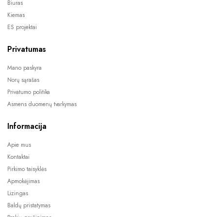
Biuras
Kiemas
ES projektai
Privatumas
Mano paskyra
Norų sąrašas
Privatumo politika
Asmens duomenų tvarkymas
Informacija
Apie mus
Kontaktai
Pirkimo taisyklės
Apmokėjimas
Lizingas
Baldų pristatymas