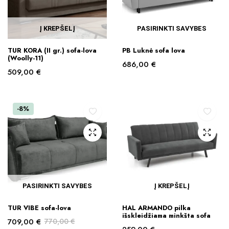
Į KREPŠELĮ
PASIRINKTI SAVYBES
This
TUR KORA (II gr.) sofa-lova
PB Luknė sofa lova
product
(Woolly-11)
686,00
€
has
509,00
€
multiple
variants.
The
-8%
options
may
be
chosen
on
the
PASIRINKTI SAVYBES
Į KREPŠELĮ
product
This
page
TUR VIBE sofa-lova
HAL ARMANDO pilka
product
išskleidžiama minkšta sofa
709,00
€
770,00
€
has