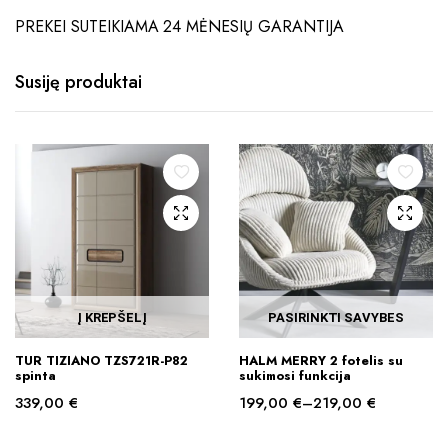
PREKEI SUTEIKIAMA 24 MĖNESIŲ GARANTIJA
Susiję produktai
Į KREPŠELĮ
PASIRINKTI SAVYBES
This
TUR TIZIANO TZS721R-P82
HALM MERRY 2 fotelis su
product
spinta
sukimosi funkcija
has
339,00
€
199,00
€
–
219,00
€
multiple
Price
variants.
range: