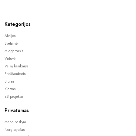
Kategorijos
Akcijos
Svetainė
Miegamasis
Virtuvė
Vaikų kambarys
Prieškambaris
Biuras
Kiemas
ES projektai
Privatumas
Mano paskyra
Norų sąrašas