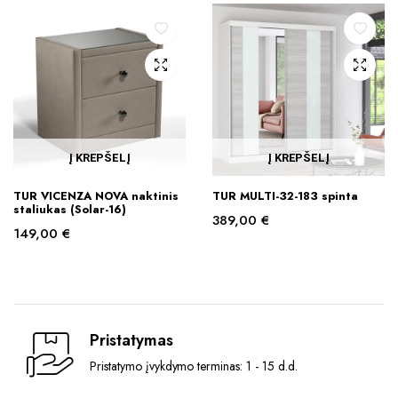
199,00 €
The
through
options
219,00 €
may
be
chosen
on
the
Į KREPŠELĮ
Į KREPŠELĮ
product
page
TUR VICENZA NOVA naktinis
TUR MULTI-32-183 spinta
staliukas (Solar-16)
389,00
€
149,00
€
Pristatymas
Pristatymo įvykdymo terminas: 1 - 15 d.d.