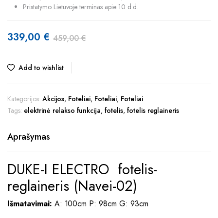
Pristatymo Lietuvoje terminas apie 10 d.d.
339,00
€
459,00
€
Original
Current
price
price
Add to wishlist
was:
is:
459,00 €.
339,00 €.
Kategorijos:
Akcijos
,
Foteliai
,
Foteliai
,
Foteliai
Tags:
elektrinė relakso funkcija
,
fotelis
,
fotelis reglaineris
Aprašymas
DUKE-I ELECTRO fotelis-
reglaineris (Navei-02)
Išmatavimai:
A: 100cm P: 98cm G: 93cm