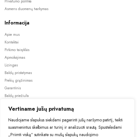
Privatumo politika
Asmens duomenų tvarkymas
Informacija
Apie mus
Kontaktai
Pirkimo taisyklės
Apmokėjimas
Lizingas
Baldų pristatymas
Prekių grąžinimas
Garantinis
Baldų priežiūra
ES projektai
Vertiname jūsų privatumą
Naudojame slapukus siekdami pagerinti jūsų naršymo patirtį, teikti
suasmenintus skelbimus ar turinį ir analizuoti srautą. Spustelėdami
„Priimti viską“ sutinkate su mūsų slapukų naudojimo