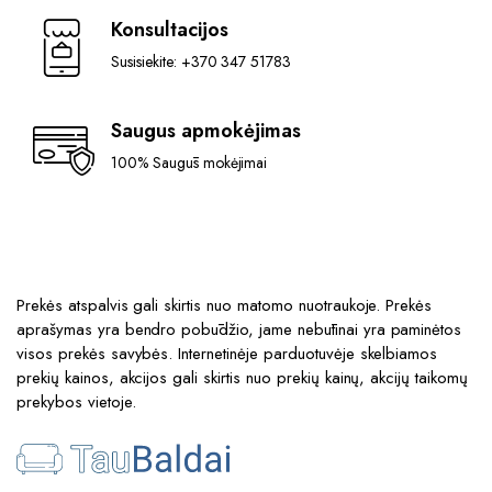
Konsultacijos
Susisiekite: +370 347 51783
Saugus apmokėjimas
100% Saugūs mokėjimai
Prekės atspalvis gali skirtis nuo matomo nuotraukoje. Prekės
aprašymas yra bendro pobūdžio, jame nebūtinai yra paminėtos
visos prekės savybės. Internetinėje parduotuvėje skelbiamos
prekių kainos, akcijos gali skirtis nuo prekių kainų, akcijų taikomų
prekybos vietoje.