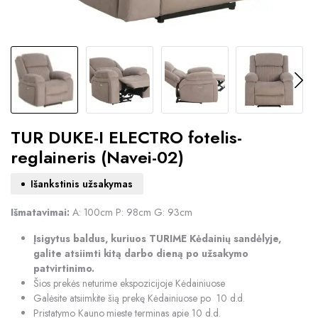
TUR DUKE-I ELECTRO fotelis-
reglaineris (Navei-02)
Išankstinis užsakymas
Išmatavimai:
A: 100cm P: 98cm G: 93cm
Įsigytus baldus, kuriuos TURIME Kėdainių sandėlyje,
galite atsiimti kitą darbo dieną po užsakymo
patvirtinimo.
Šios prekės neturime ekspozicijoje Kėdainiuose
Galėsite atsiimkite šią prekę Kėdainiuose po 10 d.d.
Pristatymo Kauno mieste terminas apie 10 d.d.