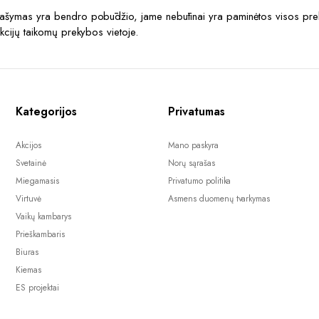
prašymas yra bendro pobūdžio, jame nebūtinai yra paminėtos visos prek
akcijų taikomų prekybos vietoje.
Kategorijos
Privatumas
Akcijos
Mano paskyra
Svetainė
Norų sąrašas
Miegamasis
Privatumo politika
Virtuvė
Asmens duomenų tvarkymas
Vaikų kambarys
Prieškambaris
Biuras
Kiemas
ES projektai