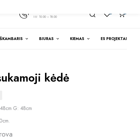
+370 347 51783
1
0
I-V: 10.00 – 18.00
EŠKAMBARIS
BIURAS
KIEMAS
ES PROJEKTAI
sukamoji kėdė
 48cm G: 48cm
50cm.
rova