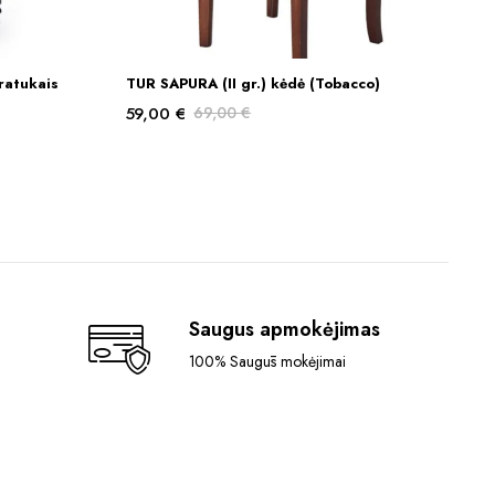
ratukais
TUR SAPURA (II gr.) kėdė (Tobacco)
Į KREPŠELĮ
59,00
€
69,00
€
Original
Current
price
price
was:
is:
69,00 €.
59,00 €.
Saugus apmokėjimas
100% Saugūs mokėjimai