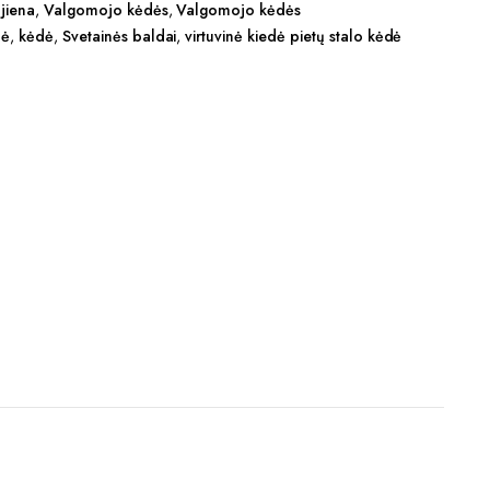
jiena
,
Valgomojo kėdės
,
Valgomojo kėdės
dė
,
kėdė
,
Svetainės baldai
,
virtuvinė kiedė pietų stalo kėdė