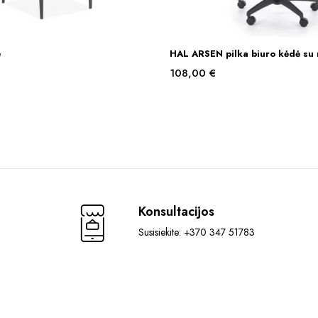
ė
HAL ARSEN pilka biuro kėdė su 
PASIRINKTI SAVYBES
Į KREPŠELĮ
108,00
€
Konsultacijos
Susisiekite: +370 347 51783