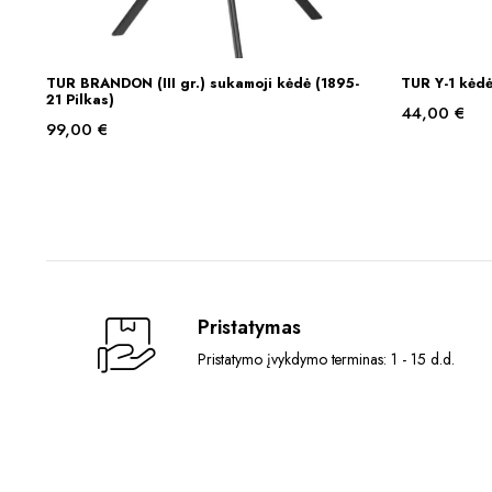
This
TUR BRANDON (III gr.) sukamoji kėdė (1895-
TUR Y-1 kėd
Į KREPŠELĮ
product
21 Pilkas)
44,00
€
has
99,00
€
multiple
variants.
The
options
may
be
chosen
Pristatymas
on
the
Pristatymo įvykdymo terminas: 1 - 15 d.d.
product
page