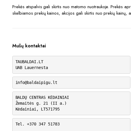
Prekės atspalvis gali skirtis nuo matomo nuotraukoje. Prekės a
skelbiamos prekių kainos, akcijos gali skirtis nuo prekių kainų, 
Mūsų kontaktai
TAUBALDAI.LT
UAB Lauernesta
info@baldaipigu.lt
BALDŲ CENTRAS KĖDAINIAI
Žemaitės g. 21 (II a.)
Kėdainiai, LT571795
Tel. +370 347 51783