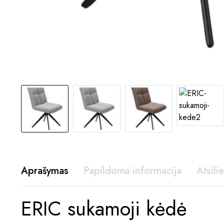
Aprašymas
Papildoma informacija
Atsili
ERIC sukamoji kėdė