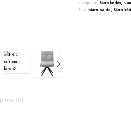
Kategorijos:
Biuro kėdės
,
Nau
Tags:
biuro baldai
,
Biuro kė
epimai (0)